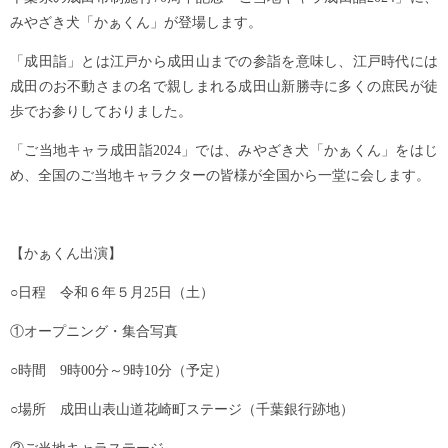
みやざき犬「かぁくん」が登場します。
「成田詣」とは江戸から成田山までの参詣を意味し、江戸時代には
成田のお不動さまの名で親しまれる成田山新勝寺に多くの庶民が徒
歩でお参りしておりました。
「ご当地キャラ成田詣2024」では、みやざき犬「かぁくん」をはじ
め、全国のご当地キャラクターの皆様が全国から一堂に会します。
【かぁくん出演】
○日程 令和６年５月25日（土）
①オープニング・集合写真
○時間 9時00分～9時10分（予定）
○場所 成田山表山道花崎町ステージ（千葉銀行跡地）