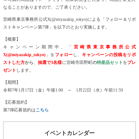
なることがありますので、ご了承ください。
宮崎県東京事務所公式X(@miyazakip_tokyo)による「フォロー＆リポ
ストキャンペーン第7弾」を以下のとおり実施します。
【概要】
キャンペーン期間中、「
宮崎県東京事務所公式
X(@miyazakip_tokyo)
」を
フォロー
し、
キャンペーンの投稿をリポ
スト
した方
から
、
抽選で3名様
に宮崎市田野町
の
特産品セット
を
プレ
ゼント
します。
【期間】
令和7年1月17日（金）午後1:00 ～ 1月22日（水）午前11:59
【応募規約】
第7弾応募規約は
こちら
イベントカレンダー