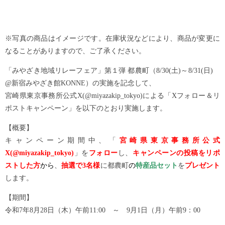
※写真の商品はイメージです。在庫状況などにより、商品が変更に
なることがありますので、ご了承ください。
「みやざき地域リレーフェア」第１弾 都農町（8/30(土)～8/31(日)
@新宿みやざき館KONNE）の実施を記念して、
宮崎県東京事務所公式X(@miyazakip_tokyo)による「Xフォロー＆リ
ポストキャンペーン」を以下のとおり実施します。
【概要】
キャンペーン期間中、「
宮崎県東京事務所公式
X(@miyazakip_tokyo)
」を
フォロー
し、
キャンペーンの投稿をリポ
スト
した方
から
、
抽選で3名様
に都農町
の
特産品セット
を
プレゼント
します。
【期間】
令和7年8月28日（木）午前11:00 ～ 9月1日（月）午前9：00