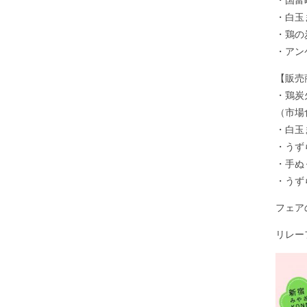
・国富
・白玉
・鶏の
・アン
【販売
・鶏炭
（市場
・白玉
・うず
・手ぬ
・うず
フェア
リレー