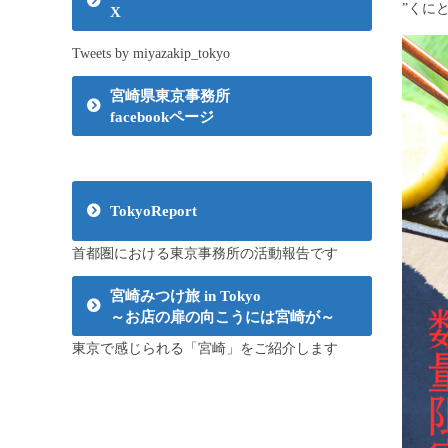
”くに
X
Tweets by miyazakip_tokyo
宮崎県東京事務所
facebookページ
TokyoReport
首都圏における東京事務所の活動報告です
宮崎みつけ旅 in Tokyo
～お店の扉の向こうには宮崎が～
東京で感じられる「宮崎」をご紹介します