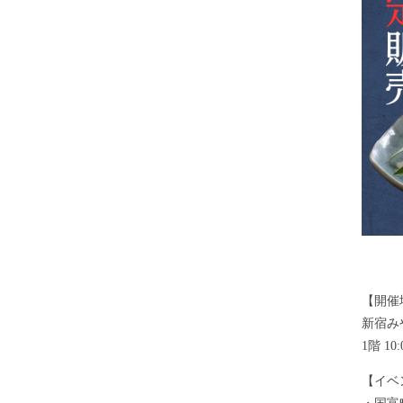
【開催
新宿み
1階 1
【イベ