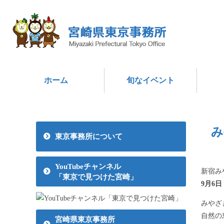
ホーム
旬なイベント
み
東京事務所について
YouTubeチャンネル
新宿み
「東京で見つけた宮崎」
9月6
日
みやざ
自然の
宮崎県東京事務所