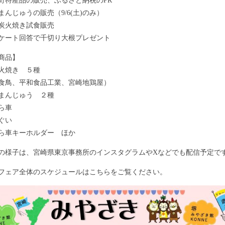
町特産品の販売、ふるさと納税のPR
まんじゅうの販売（9/6(土)のみ）
炭火焼き試食販売
ケート回答で千切り大根プレゼント
商品】
火焼き ５種
食鳥、平和食品工業、宮崎地鶏屋）
まんじゅう ２種
ら車
ぐい
ら車キーホルダー ほか
の様子は、宮崎県東京事務所のインスタグラムやXなどでも配信予定で
フェア全体のスケジュールはこちらをご覧ください。