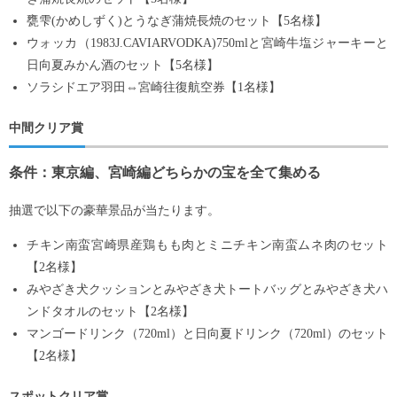
甕雫(かめしずく)とうなぎ蒲焼長焼のセット【5名様】
ウォッカ（1983J.CAVIARVODKA)750mlと宮崎牛塩ジャーキーと
日向夏みかん酒のセット【5名様】
ソラシドエア羽田⇔宮崎往復航空券【1名様】
中間クリア賞
条件：東京編、宮崎編どちらかの宝を全て集める
抽選で以下の豪華景品が当たります。
チキン南蛮宮崎県産鶏もも肉とミニチキン南蛮ムネ肉のセット
【2名様】
みやざき犬クッションとみやざき犬トートバッグとみやざき犬ハ
ンドタオルのセット【2名様】
マンゴードリンク（720ml）と日向夏ドリンク（720ml）のセット
【2名様】
スポットクリア賞