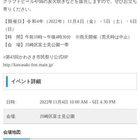
クラフトビールや鶏の炭火焼きなどを販売しますので、ぜひお立ち
寄りください。
【開催日】令和4年（2022年）11月4日（金）・5日（土）・6日
（日）
【時 間】午前10時～午後4時30分 ※雨天開催（荒天時は中止）
【会 場】川崎区富士見公園一帯
○第43回かわさき市民祭り公式HP
http://kawasaki-fest.main.jp/
イベント詳細
日時:
2022年11月4日 10:00 AM
–
6日 4:30 PM
会場:
川崎区富士見公園
会場地図