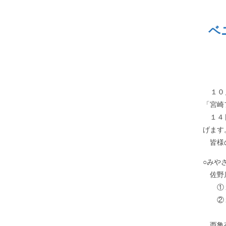
ベ
１０月
「宮崎
１４日
げます
皆様の
○みや
佐野店
①１
②１
西亀有