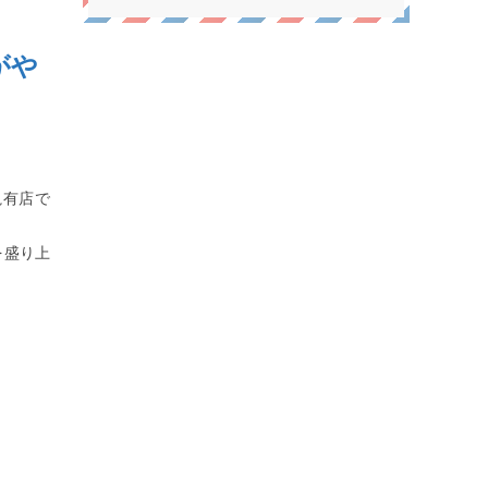
がや
亀有店で
を盛り上