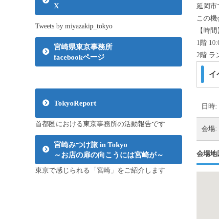
X
延岡市
この機
Tweets by miyazakip_tokyo
【時間
1階 1
宮崎県東京事務所
2階 ラン
facebookページ
イ
TokyoReport
日時:
首都圏における東京事務所の活動報告です
会場:
宮崎みつけ旅 in Tokyo
会場地
～お店の扉の向こうには宮崎が～
東京で感じられる「宮崎」をご紹介します