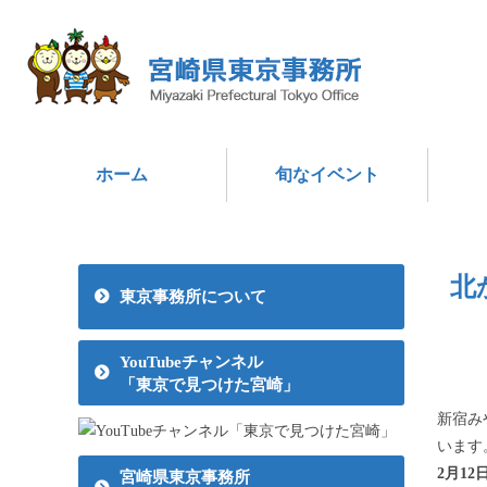
ホーム
旬なイベント
北
東京事務所について
YouTubeチャンネル
「東京で見つけた宮崎」
新宿み
います
2月1
宮崎県東京事務所