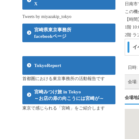
X
日南市
この機
Tweets by miyazakip_tokyo
【時間
1階 1
宮崎県東京事務所
2階 ラン
facebookページ
イ
TokyoReport
日時:
首都圏における東京事務所の活動報告です
会場:
宮崎みつけ旅 in Tokyo
会場地
～お店の扉の向こうには宮崎が～
東京で感じられる「宮崎」をご紹介します