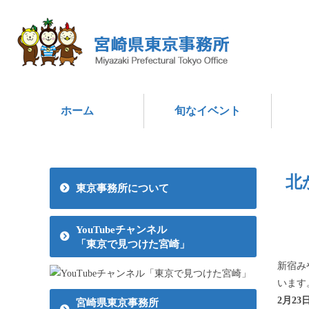
ホーム
旬なイベント
北
東京事務所について
YouTubeチャンネル
「東京で見つけた宮崎」
新宿み
います
2月2
宮崎県東京事務所