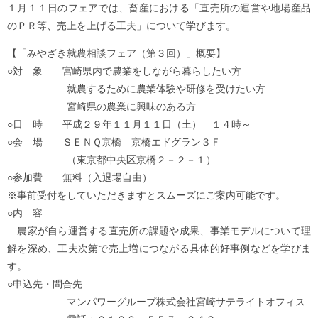
１月１１日のフェアでは、畜産における「直売所の運営や地場産品
のＰＲ等、売上を上げる工夫」について学びます。
【「みやざき就農相談フェア（第３回）」概要】
○対 象 宮崎県内で農業をしながら暮らしたい方
就農するために農業体験や研修を受けたい方
宮崎県の農業に興味のある方
○日 時 平成２９年１１月１１日（土） １４時～
○会 場 ＳＥＮＱ京橋 京橋エドグラン３Ｆ
（東京都中央区京橋２－２－１）
○参加費 無料（入退場自由）
※事前受付をしていただきますとスムーズにご案内可能です。
○内 容
農家が自ら運営する直売所の課題や成果、事業モデルについて理
解を深め、工夫次第で売上増につながる具体的好事例などを学びま
す。
○申込先・問合先
マンパワーグループ株式会社宮崎サテライトオフィス