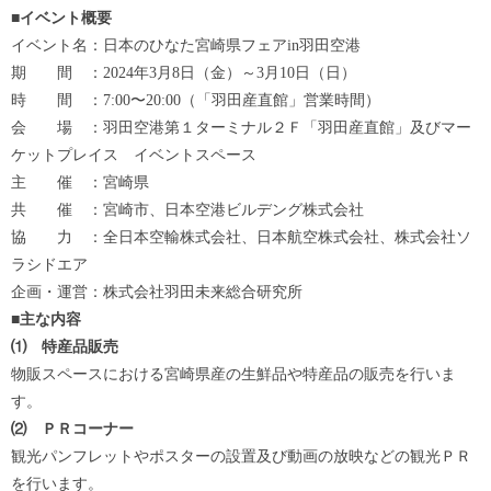
■イベント概要
イベント名：日本のひなた宮崎県フェアin羽田空港
期 間 ：2024年3月8日（金）～3月10日（日）
時 間 ：7:00〜20:00（「羽田産直館」営業時間）
会 場 ：羽田空港第１ターミナル２Ｆ「羽田産直館」及びマー
ケットプレイス イベントスペース
主 催 ：宮崎県
共 催 ：宮崎市、日本空港ビルデング株式会社
協 力 ：全日本空輸株式会社、日本航空株式会社、株式会社ソ
ラシドエア
企画・運営：株式会社羽田未来総合研究所
■主な内容
⑴ 特産品販売
物販スペースにおける宮崎県産の生鮮品や特産品の販売を行いま
す。
⑵ ＰＲコーナー
観光パンフレットやポスターの設置及び動画の放映などの観光ＰＲ
を行います。