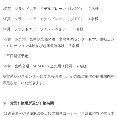
○D賞 ソラシドエア モデルプレーン（1／200） ２名様
○E賞 ソラシドエア モデルプレーン（1／100） １名様
○F賞 ソラシドエア ワイン２本セット ３名様
○G賞 JR九州 宮崎駅業務体験、宮崎車両センター見学、運転士シ
ュミレーション体験及び起床装置体験 ７名様
※平日開催予定。
○H賞 宮崎交通 SUNQバス全九州３日間 ７名様
※宮崎駅バスセンターにて直接お渡し。その際ご希望の使用期間を
設定させていただきます。
９ 賞品引換場所及び引換時間
(1) 新宿みやざき館KONNE 観光相談コーナー（東京都渋谷区代々木