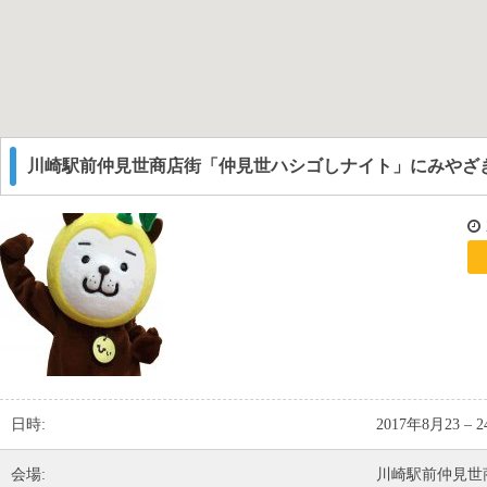
川崎駅前仲見世商店街「仲見世ハシゴしナイト」にみやざ
日時:
2017年8月23
–
2
会場:
川崎駅前仲見世