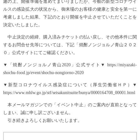
慮の上、開催準備を進めてまいりましたが、今般の新型コロナウイ
ルスの感染拡大の状況から、御来場のお客様の健康と安全を第一に
考慮しました結果、下記のとおり開催を中止させていただくことを
決定いたしました。
中止決定の経緯、購入済みチケットの払い戻し、その他本件に関
するお問合せ先等については、下記「焼酎ノンジョルノ青山２０２
０」公式サイトにてご確認ください。
▼「焼酎ノンジョルノ青山2020」公式サイト▼ https://miyazaki-
shochu-food.jp/event/shochu-nongiorno-2020
▼新型コロナウイルス感染症について（厚生労働省ＨＰ）▼
https://www.mhlw.go.jp/stf/seisakunitsuite/bunya/0000164708_00001.html
本メールマガジンでの「イベント中止」のご案内が直前となって
しまい、誠に申し訳ございません。
引き続きよろしくお願いいたします。