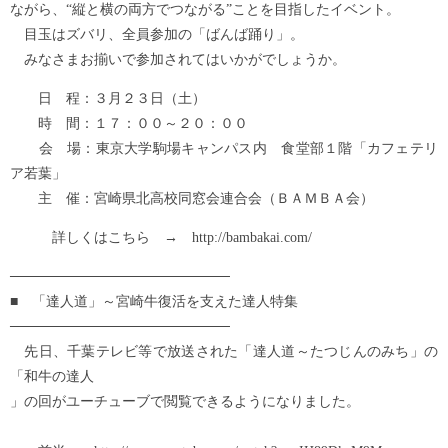
ながら、“縦と横の両方でつながる”ことを目指したイベント。
目玉はズバリ、全員参加の「ばんば踊り」。
みなさまお揃いで参加されてはいかがでしょうか。
日 程：３月２３日（土）
時 間：１７：００～２０：００
会 場：東京大学駒場キャンパス内 食堂部１階「カフェテリ
ア若葉」
主 催：宮崎県北高校同窓会連合会（ＢＡＭＢＡ会）
詳しくはこちら → http://bambakai.com/
──────────────────────
■ 「達人道」～宮崎牛復活を支えた達人特集
──────────────────────
先日、千葉テレビ等で放送された「達人道～たつじんのみち」の
「和牛の達人
」の回がユーチューブで閲覧できるようになりました。