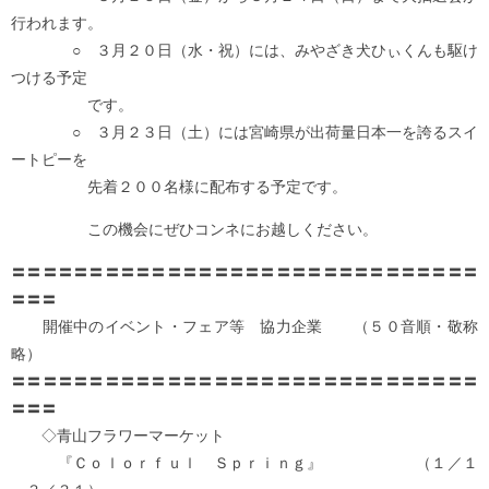
行われます。
○ ３月２０日（水・祝）には、みやざき犬ひぃくんも駆け
つける予定
です。
○ ３月２３日（土）には宮崎県が出荷量日本一を誇るスイ
ートピーを
先着２００名様に配布する予定です。
この機会にぜひコンネにお越しください。
〓〓〓〓〓〓〓〓〓〓〓〓〓〓〓〓〓〓〓〓〓〓〓〓〓〓〓〓〓〓
〓〓〓
開催中のイベント・フェア等 協力企業 （５０音順・敬称
略）
〓〓〓〓〓〓〓〓〓〓〓〓〓〓〓〓〓〓〓〓〓〓〓〓〓〓〓〓〓〓
〓〓〓
◇青山フラワーマーケット
『Ｃｏｌｏｒｆｕｌ Ｓｐｒｉｎｇ』 （１／１