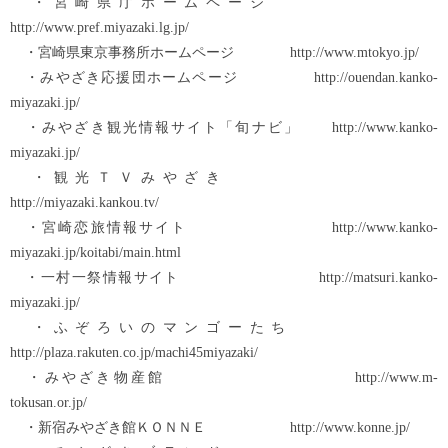
・宮崎県庁ホームページ
http://www.pref.miyazaki.lg.jp/
・宮崎県東京事務所ホームページ http://www.mtokyo.jp/
・みやざき応援団ホームページ http://ouendan.kanko-
miyazaki.jp/
・みやざき観光情報サイト「旬ナビ」 http://www.kanko-
miyazaki.jp/
・観光ＴＶみやざき
http://miyazaki.kankou.tv/
・宮崎恋旅情報サイト http://www.kanko-
miyazaki.jp/koitabi/main.html
・一村一祭情報サイト http://matsuri.kanko-
miyazaki.jp/
・ふぞろいのマンゴーたち
http://plaza.rakuten.co.jp/machi45miyazaki/
・みやざき物産館 http://www.m-
tokusan.or.jp/
・新宿みやざき館ＫＯＮＮＥ http://www.konne.jp/