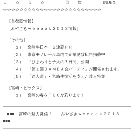
☆☆☆☆ 目次 INDEX
☆☆☆☆☆☆☆☆☆☆☆☆☆☆☆☆☆☆☆☆☆☆☆☆
【首都圏情報】
［みやざきｗｅｅｅｅｋ２０１３情報］
［その他］
（１） 宮崎牛日本一２連覇ＰＲ
（２） 東京モノレール車内で企業誘致広告掲載中
（３） 『ひまわりと子犬の７日間』公開
（４） 『第１回ＢＡＭＢＡ会パーティ』が開催されます。
（５） 「達人道」～宮崎牛復活を支えた達人特集
【宮崎トピックス】
（１） 宮崎の春をＴＧＣが彩ります！
━━━━━━━━━━━━━━━━━━━━━━━━━━━━━━━
■■■ 宮崎の魅力発信！ －みやざきｗｅｅｅｅｋ２０１３－
■■■
━━━━━━━━━━━━━━━━━━━━━━━━━━━━━━━