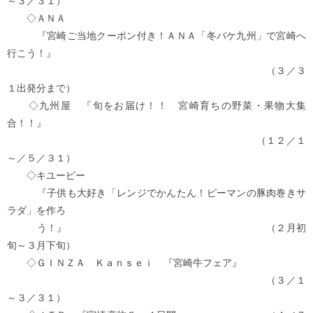
～３／３１）
◇ＡＮＡ
『宮崎ご当地クーポン付き！ＡＮＡ「冬バケ九州」で宮崎へ
行こう！』
（３／３
１出発分まで）
◇九州屋 『旬をお届け！！ 宮崎育ちの野菜・果物大集
合！！』
（１２／１
～／５／３１）
◇キユーピー
『子供も大好き「レンジでかんたん！ピーマンの豚肉巻きサ
ラダ」を作ろ
う！』 （２月初
旬～３月下旬）
◇ＧＩＮＺＡ Ｋａｎｓｅｉ 『宮崎牛フェア』
（３／１
～３／３１）