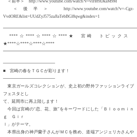
＜前半＞ http://www.youtube.com/watch?v=vIH89DkaM9M
＜後半＞ http://www.youtube.com/watch?v=-Cgz-
VvdORE&list=UUdZyJ575zaJlaTebBGl8qwg&index=1
━━━━━━━━━━━━━━━━━━━━━━━━━━━━━━━
****☆****☆****☆****★ 宮崎 トピックス
★****☆****☆****☆****
━━━━━━━━━━━━━━━━━━━━━━━━━━━━━━━
─────────────────
■ 宮崎の春をＴＧＣが彩ります！
─────────────────
東京ガールズコレクションが、史上初の野外ファッションライブ
フェスタとし
て、延岡市に再上陸します！
今回は宮崎の“恋、花、旅”をキーワードにした「Ｂｌｏｏｍｉｎ
ｇ Ｇｉｒ
ｌ」がテーマ。
本県出身の神戸蘭子さんがＭＣを務め、道端アンジェリカさんや