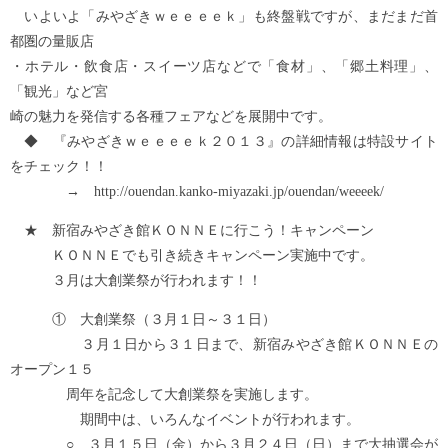
いよいよ「みやざきｗｅｅｅｅｋ」も終盤戦ですが、まだまだ首
都圏の量販店
・ホテル・飲食店・スイーツ店などで「食材」、「郷土料理」、
「観光」など宮
崎の魅力を発信する各種フェアなどを展開中です。
◆ 『みやざきｗｅｅｅｅｋ２０１３』の詳細情報は特設サイト
をチェック！！
→ http://ouendan.kanko-miyazaki.jp/ouendan/weeeek/
★ 新宿みやざき館ＫＯＮＮＥに行こう！キャンペーン
ＫＯＮＮＥでも引き続きキャンペーン実施中です。
３月は大創業祭が行われます！！
① 大創業祭（３月１日～３１日）
３月１日から３１日まで、新宿みやざき館ＫＯＮＮＥの
オープン１５
周年を記念して大創業祭を実施します。
期間中は、いろんなイベントが行われます。
○ ３月１５日（金）から３月２４日（日）まで大抽選会が