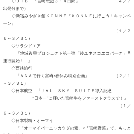
◇ＪＴＢ 『宮崎恋旅３・４日間』 （４／７
出発分まで）
◇新宿みやざき館ＫＯＮＮＥ『ＫＯＮＮＥに行こう！キャンペ
ーン』
（１／２
６～３／３１）
◇ソラシドエア
『地域復興プロジェクト第一弾「綾ユネスコエコパーク」号
運行開始！！』
◇西鉄旅行
『ＡＮＡで行く宮崎♪春休み特別企画』 （２／１
～３／３１）
◇日本航空 『ＪＡＬ ＳＫＹ ＳＵＩＴＥ導入記念！
“日本一”に輝いた宮崎牛をファーストクラスで！』
（１／
９～３／３１）
◇日本製粉・オーマイ
『「オーマイバーニャカウダの素」×「宮崎野菜」で、もっと