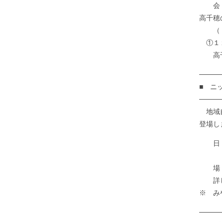
会 場
高千穂
（「う
①１１
高千穂町
────
■ ニ
────
地域自
登場し
日 
１０
場 所
詳しくはこ
※ み
────