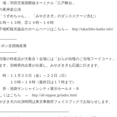
：羽田空港国際線ターミナル「江戸舞台」
の夜神楽公演
ずめちゃん」、「みやざき犬」のダンスステージ含む）
時～１３時、②１４時～１６時
観光協会のホームページはこちら→ http://takachiho-kanko.info/
───────
ッポン全国物産展
───────
慢の特産品が大集合！会場には「おらが自慢のご当地フードコート」
ます。宮崎県内企業が出展し、みやざき犬も応援に行きます。
時：１１月２０日（金）～２２日（日）
時～１９時（最終日は１７時まで）
：池袋サンシャインシティ展示ホールＡ・Ｂ
ちら → http://all-nippon.jp/index.html
やざき犬の出演時間は東京事務所フェイスブックでお知らせします。
───────────────────────────