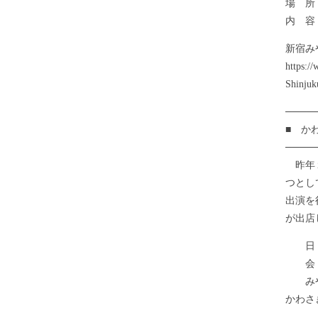
場 所
内 容
新宿み
https
Shinjuk
────
■ か
────
昨年１
つとし
出演を
が出店
日 時
会 
みやざ
かわさき市