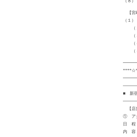
（８）
【宮
（１）
（２
（３）
（４
（５
━━━
****
━━━
────
■ 新
────
【店
① ア
日 程
内 容