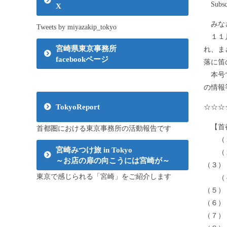
Subsc
X
みなさ
Tweets by miyazakip_tokyo
１１月
宮崎県東京事務所
れ、ま
facebookページ
落に笛
本号で
の情報
TokyoReport
☆☆☆
【首
首都圏における東京事務所の活動報告です
（１）
宮崎みつけ旅 in Tokyo
（２）
～お店の扉の向こうには宮崎が～
（３）
東京で感じられる「宮崎」をご紹介します
（４）
（５）
（６）
（７）