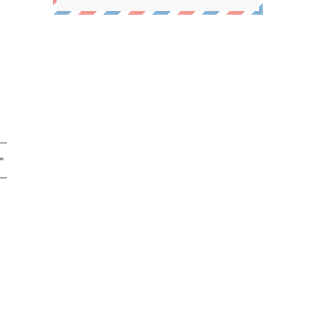
━
*
━