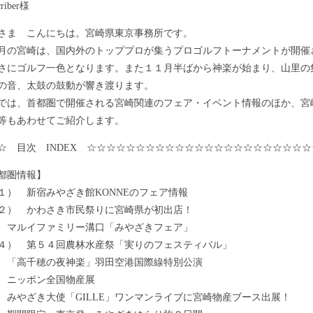
riber様
ま こんにちは。宮崎県東京事務所です。
の宮崎は、国内外のトッププロが集うプロゴルフトーナメントが開催
さにゴルフ一色となります。また１１月半ばから神楽が始まり、山里の
の音、太鼓の鼓動が響き渡ります。
は、首都圏で開催される宮崎関連のフェア・イベント情報のほか、宮
等もあわせてご紹介します。
☆ 目次 INDEX ☆☆☆☆☆☆☆☆☆☆☆☆☆☆☆☆☆☆☆☆☆☆☆
都圏情報】
 新宿みやざき館KONNEのフェア情報
 かわさき市民祭りに宮崎県が初出店！
 マルイファミリー溝口「みやざきフェア」
 第５４回農林水産祭「実りのフェスティバル」
 「高千穂の夜神楽」羽田空港国際線特別公演
 ニッポン全国物産展
 みやざき大使「GILLE」ワンマンライブに宮崎物産ブース出展！