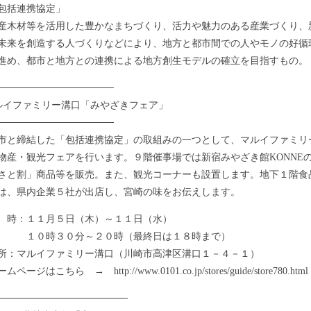
包括連携協定」
材等を活用した豊かなまちづくり、活力や魅力のある産業づくり、
来を創造する人づくりなどにより、地方と都市間での人やモノの好循
め、都市と地方との連携による地方創生モデルの確立を目指すもの。
─────────────────
ルイファミリー溝口「みやざきフェア」
─────────────────
と締結した「包括連携協定」の取組みの一つとして、マルイファミリ
物産・観光フェアを行います。９階催事場では新宿みやざき館KONNE
さと割」商品等を販売。また、観光コーナーも設置します。地下１階食
は、県内企業５社が出店し、宮崎の味をお伝えします。
時：１１月５日（木）～１１日（水）
時３０分～２０時（最終日は１８時まで）
：マルイファミリー溝口（川崎市高津区溝口１－４－１）
ジはこちら → http://www.0101.co.jp/stores/guide/store780.html
───────────────────