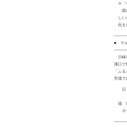
※「
国産木
しい未
化を進
────
■ マ
────
川崎市
溝口で
「ふる
売場で
日 
１０
場 所
ホームペー
────