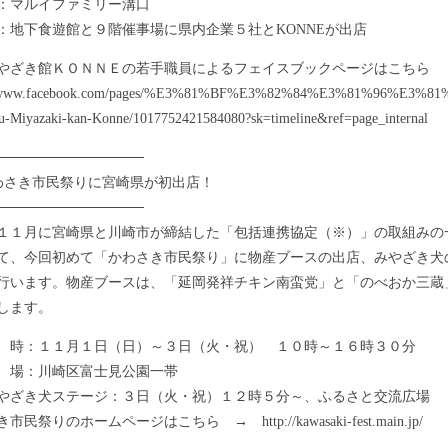
：マルイファミリー溝口
：地下食遊館と９階催事場に県内企業５社とKONNEが出店
やざき館ＫＯＮＮＥの若手職員によるフェイスブックページはこちら
://www.facebook.com/pages/%E3%81%BF%E3%82%84%E3%81%96
u-Miyazaki-kan-Konne/1017752421584080?sk=timeline&ref=page_internal
───────────────
わさき市民祭りに宮崎県が初出店！
───────────────
１月に宮崎県と川崎市が締結した「包括連携協定（※）」の取組みの
て、今回初めて「かわさき市民祭り」に物産ブースの出店、みやざき犬
行います。物産ブースは、「延岡発祥チキン南蛮党」と「のべおか三蔵
します。
：１１月１日（日）～３日（火・祝） １０時～１６時３０分
場：川崎区富士見公園一帯
き犬ステージ：３日（火・祝）１２時５分～、ふるさと交流広場
民祭りのホームページはこちら → http://kawasaki-fest.main.jp/