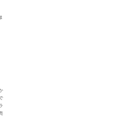
ま
か
で
ラ
売