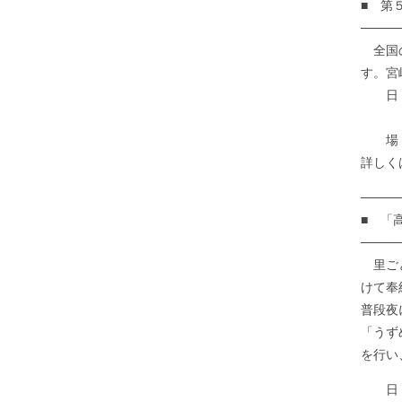
■ 第
────
全国の
す。宮
日 
１０
場 所
詳しくはこ
────
■ 「
────
里ごと
けて奉
普段夜
「うず
を行い
日 時