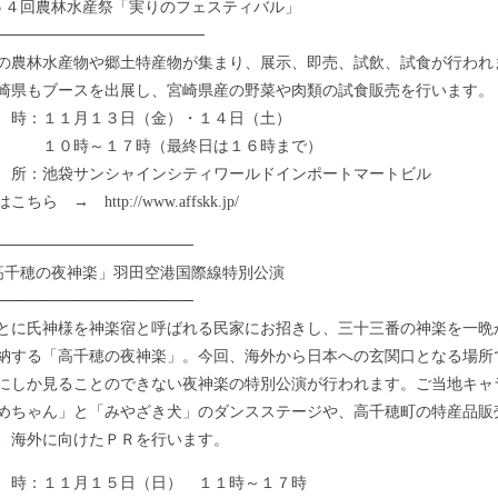
５４回農林水産祭「実りのフェスティバル」
───────────────────
農林水産物や郷土特産物が集まり、展示、即売、試飲、試食が行われ
崎県もブースを出展し、宮崎県産の野菜や肉類の試食販売を行います。
時：１１月１３日（金）・１４日（土）
時～１７時（最終日は１６時まで）
：池袋サンシャインシティワールドインポートマートビル
ちら → http://www.affskk.jp/
──────────────────
高千穂の夜神楽」羽田空港国際線特別公演
──────────────────
に氏神様を神楽宿と呼ばれる民家にお招きし、三十三番の神楽を一晩
納する「高千穂の夜神楽」。今回、海外から日本への玄関口となる場所
にしか見ることのできない夜神楽の特別公演が行われます。ご当地キャ
めちゃん」と「みやざき犬」のダンスステージや、高千穂町の特産品販
、海外に向けたＰＲを行います。
：１１月１５日（日） １１時～１７時