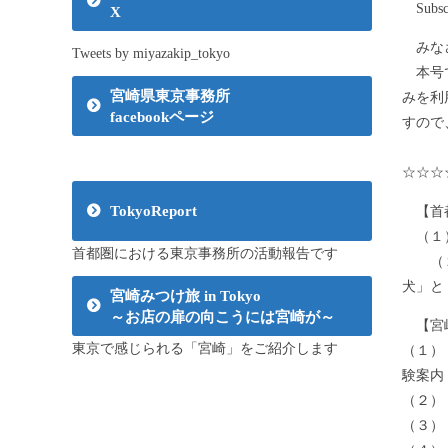
Subsc
X
みなさ
Tweets by miyazakip_tokyo
本号で
宮崎県東京事務所
みを利
facebookページ
すので
☆☆☆
TokyoReport
【首
（１）
首都圏における東京事務所の活動報告です
（２）
犬」と
宮崎みつけ旅 in Tokyo
～お店の扉の向こうには宮崎が～
【宮
東京で感じられる「宮崎」をご紹介します
（１）
験案内
（２）
（３）