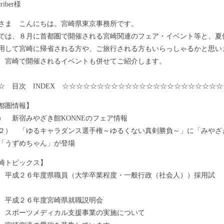
riber様
ま こんにちは。宮崎県東京事務所です。
は、８月に首都圏で開催される宮崎関連のフェア・イベント等と、夏
用して宮崎に帰省される方や、ご旅行される方もいらっしゃるかと思い
、宮崎で開催されるイベントも併せてご紹介します。
☆ 目次 INDEX ☆☆☆☆☆☆☆☆☆☆☆☆☆☆☆☆☆☆☆☆☆☆☆
都圏情報】
 新宿みやざき館KONNEのフェア情報
 「ゆるキャラダンス選手権～ゆるくない真剣勝負～」に「みやざ
「うずめちゃん」が登場
崎トピックス】
 平成２６年度県職員（大学卒業程度・一般行政（社会人））採用試
 平成２６年度宮崎県就職説明会
 スポーツメディカル支援事業の実施について