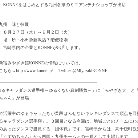
：KONNEをはじめとする九州各県のミニアンテナショップが出店
。
九州 味と技展
：８月２７日（水）～９月２日（火）
所：小田急藤沢店７階催物場
：宮崎県内の企業とKONNEが出店します。
やざき館KONNEの情報については、
ttp://www.konne.jp/ Twitter:@MiyazakiKONNE
────────────────────────────────
ゆるキャラダンス選手権～ゆるくない真剣勝負～」に「みやざき犬」と
ちゃん」が登場
────────────────────────────────
活躍中のゆるキャラたちが普段はみせないキレキレダンスで頂点を目
るキャラダンス選手権」。３回目となる今回は、地域ごとのチームにわ
のあったダンスで勝負する「団体戦」です。宮崎県からは、高千穂町観
「うずめちゃん」が＜四国・九州チーム＞の一員として出場します。