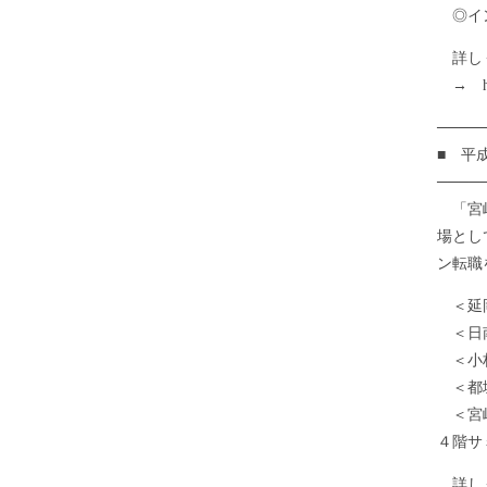
◎イン
詳し
→ http:
────
■ 平
────
「宮崎
場とし
ン転職
＜延岡
＜日南
＜小林
＜都城
＜宮崎
４階サ
詳しくはこち