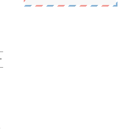
━
*
━
。