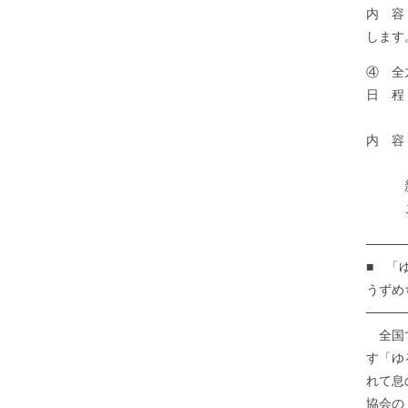
内 容
します
④ 全
日 程
場 
内 容
新宿み
こちら→h
────
■ 「
うずめ
────
全国で
す「ゆ
れて息
協会の