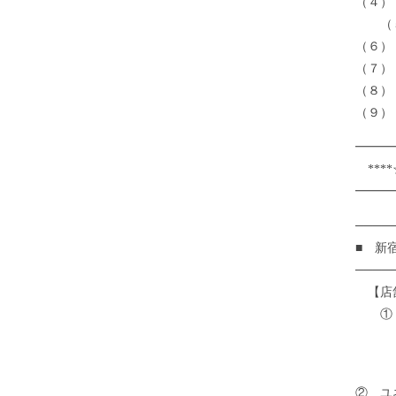
（４）
（５）
（６）
（７）
（８） 
（９）
━━━
****
━━━
────
■ 新
────
【店
① 
日 
内 
② ユ