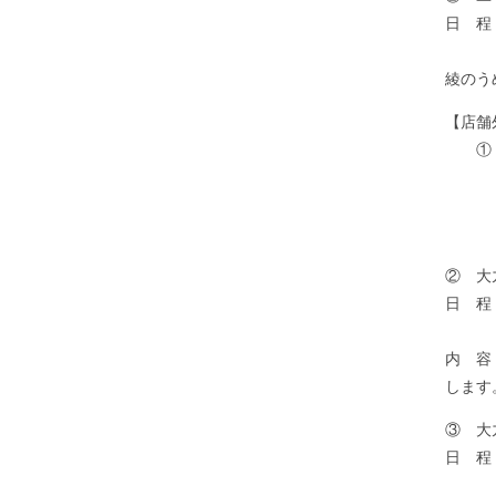
日 程
内 
綾のう
【店舗
① 
日 
場 
内 容
② 大
日 程
場 
内 容
します
③ 大
日 程
場 