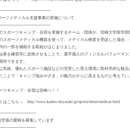
──────────────────
ポーツメディカル支援事業の実施について
──────────────────
スポーツキャンプ・合宿を実施するチーム・団体が、宮崎大学医学部
のスポーツメディカル機器を使って、メディカル検査を受診した場合、
料の一部を補助する取組がはじまりました。
果を練習等に反映させることで、選手個人のフィジカルパフォーマン
期待できます。
気候、優れたスポーツ施設などの充実した受入環境に医科学的な観点
たことで「キャンプ地みやざき」の魅力がさらに高まるものと考えてい
ツキャンプ・合宿は宮崎へ！！
ら→ http://www.kanko-miyazaki.jp/sports/shien/medical.html
─────────────
崎空港の愛称を募集しています
─────────────