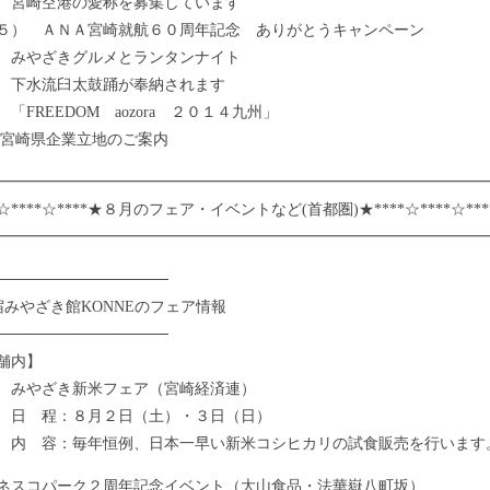
 宮崎空港の愛称を募集しています
 ＡＮＡ宮崎就航６０周年記念 ありがとうキャンペーン
 みやざきグルメとランタンナイト
 下水流臼太鼓踊が奉納されます
「FREEDOM aozora ２０１４九州」
 宮崎県企業立地のご案内
━━━━━━━━━━━━━━━━━━━━━━━━━━━━━━━━
☆****☆****★８月のフェア・イベントなど(首都圏)★****☆****☆***
━━━━━━━━━━━━━━━━━━━━━━━━━━━━━━━━
────────────────
宿みやざき館KONNEのフェア情報
────────────────
舗内】
みやざき新米フェア（宮崎経済連）
程：８月２日（土）・３日（日）
容：毎年恒例、日本一早い新米コシヒカリの試食販売を行います
ネスコパーク２周年記念イベント（大山食品・法華嶽八町坂）