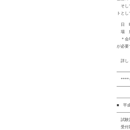
そして
トとし
日 時
場 所
＊会場
が必要
詳しくはこち
━━━
****
━━━
────
■ 平
────
試験案
受付期