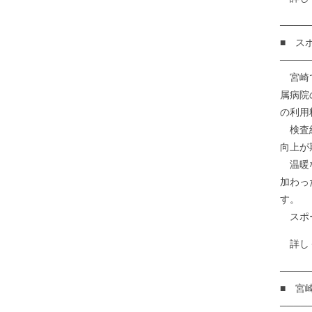
────
■ ス
────
宮崎で
属病院
の利用
検査結
向上が
温暖な
加わっ
す。
スポー
詳しくはこち
────
■ 宮
────