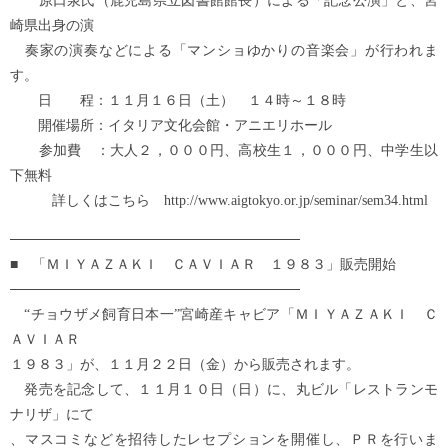
原口泉氏（鹿児島県立図書館館長）による「記念公演」と、宮
崎県出身の演
奏家の演奏などによる「マンショゆかりの音楽会」が行われま
す。
日 程：１１月１６日（土） １４時～１８時
開催場所：イタリア文化会館・アニエリホール
参加費 ：大人２，０００円、高校生１，０００円、中学生以
下無料
詳しくはこちら http://www.aigtokyo.or.jp/seminar/sem34.html
─────────────────────────────
■ 「ＭＩＹＡＺＡＫＩ ＣＡＶＩＡＲ １９８３」販売開始
─────────────────────────────
“チョウザメ飼育日本一”宮崎産キャビア「ＭＩＹＡＺＡＫＩ Ｃ
ＡＶＩＡＲ
１９８３」が、１１月２２日（金）から販売されます。
発売を記念して、１１月１０日（日）に、丸ビル「レストランモ
ナリザ」にて
、マスコミなどを招待したレセプションを開催し、ＰＲを行いま