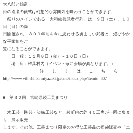
大八郎と鶴富
姫の逢瀬の儀式は幻想的な雰囲気を味わうことができます。
祭りのメインである「大和絵巻武者行列」は、９日（土）、１０
日（日）の両
日開催され、８００年前を今に思わせる勇ましい武者と、煌びやか
な平家姫をご
覧になることができます。
日 程：１１月８日（金）～１０日（日）
場 所：椎葉村内（イベント毎に会場が異なります。）
詳しくはこちら
http://www.vill.shiiba.miyazaki.jp/cms/index.php?itemid=807
─────────────────
■ 第３２回 宮崎県綾工芸まつり
─────────────────
木工芸・陶芸・染織工芸など、綾町内の約４０工房が一同に集ま
り、展示販売
します。その他、工芸まつり限定のお得な工芸品の福袋販売や「エ