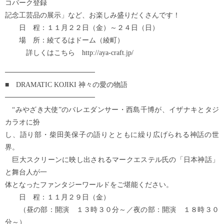
コパーク登録
記念工芸品の展示」など、お楽しみ盛りだくさんです！
日 程：１１月２２日（金）～２４日（日）
場 所：綾てるはドーム（綾町）
詳しくはこちら http://aya-craft.jp/
──────────────────
■ DRAMATIC KOJIKI 神々の愛の物語
──────────────────
“みやざき大使”のバレエダンサー・西島千博が、イザナキとタジ
カラオに扮
し、語り部・柴田美保子の語りとともに繰り広げられる神話の世
界。
巨大スクリーンに映し出されるマークエステル氏の「日本神話」
と舞台人が一
体となったファンタジーワールドをご堪能ください。
日 程：１１月２９日（金）
（昼の部：開演 １３時３０分～／夜の部：開演 １８時３０
分～）