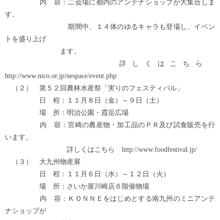
内 容：二会場に都内のアンテナショップが大集合しま
す。
期間中、１４体のゆるキャラも登場し、イベン
トを盛り上げ
ます。
詳しくはこちら
http://www.nico.or.jp/nespace/event.php
（２） 第５２回農林水産祭「実りのフェスティバル」
日 程：１１月８日（金）～９日（土）
場 所：明治公園・霞岳広場
内 容：宮崎の農産物・加工品のＰＲ及び試食販売を行
います。
詳しくはこちら http://www.foodfestival.jp/
（３） 大九州物産展
日 程：１１月６日（水）～１２日（火）
場 所：さいか屋川崎店６階催物場
内 容：ＫＯＮＮＥをはじめとする南九州のミニアンテ
ナショップが