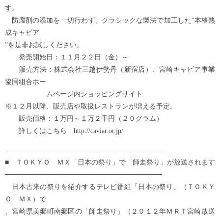
す。
防腐剤の添加を一切行わず、クラシックな製法で加工した“本格熟
成キャビア
”を是非お試しください。
発売開始日：１１月２２日（金）～
販売方法：株式会社三越伊勢丹（新宿店）、宮崎キャビア事業
協同組合ホー
ムページ内ショッピングサイト
※１２月以降、販売店や取扱レストランが増える予定。
販売価格：１万円～１万２千円（２０グラム）
詳しくはこちら http://caviar.or.jp/
────────────────────────────────
■ ＴＯＫＹＯ ＭＸ「日本の祭り」で「師走祭り」が放送されます
────────────────────────────────
日本古来の祭りを紹介するテレビ番組「日本の祭り」（ＴＯＫＹ
Ｏ ＭＸ）で
、宮崎県美郷町南郷区の「師走祭り」（２０１２年ＭＲＴ宮崎放送