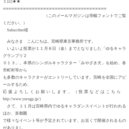
１日)★★
∞∞∞∞∞∞∞∞∞∞∞∞∞∞∞∞∞∞∞∞∞∞∞∞∞∞∞∞∞∞∞∞∞∞∞∞
（このメールマガジンは等幅フォントでご覧
ください。）
Subscriber様
みなさま こんにちは。宮崎県東京事務所です。
いよいよ投票が１１月８日（金）までとなりました「ゆるキャラ
グランプリ２
０１３」。本県のシンボルキャラクター「みやざき犬」を始め、各
市町村等から
も多数のキャラクターがエントリーしています。宮崎を全国にアピ
ールするため、
応援よろしくお願いします。（投票などはこちら
http://www.yurugp.jp/）
さて、１１月は宮崎県内でゆるキャラダンスイベントが行われる
ほか、首都圏
で様々なイベント等が予定されています。お近くで開催されるもの
がありまし