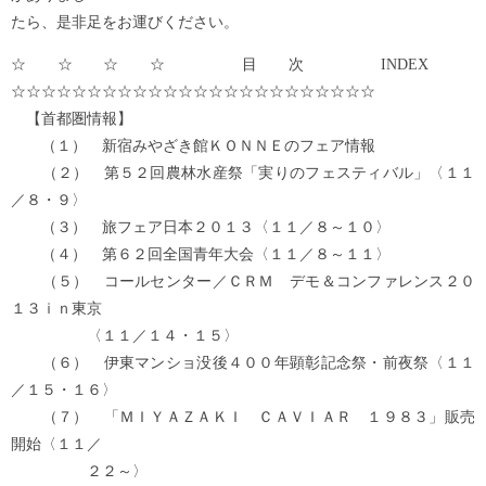
たら、是非足をお運びください。
☆☆☆☆ 目次 INDEX
☆☆☆☆☆☆☆☆☆☆☆☆☆☆☆☆☆☆☆☆☆☆☆☆
【首都圏情報】
（１） 新宿みやざき館ＫＯＮＮＥのフェア情報
（２） 第５２回農林水産祭「実りのフェスティバル」〈１１
／８・９〉
（３） 旅フェア日本２０１３〈１１／８～１０〉
（４） 第６２回全国青年大会〈１１／８～１１〉
（５） コールセンター／ＣＲＭ デモ＆コンファレンス２０
１３ｉｎ東京
〈１１／１４・１５〉
（６） 伊東マンショ没後４００年顕彰記念祭・前夜祭〈１１
／１５・１６〉
（７） 「ＭＩＹＡＺＡＫＩ ＣＡＶＩＡＲ １９８３」販売
開始〈１１／
２２～〉