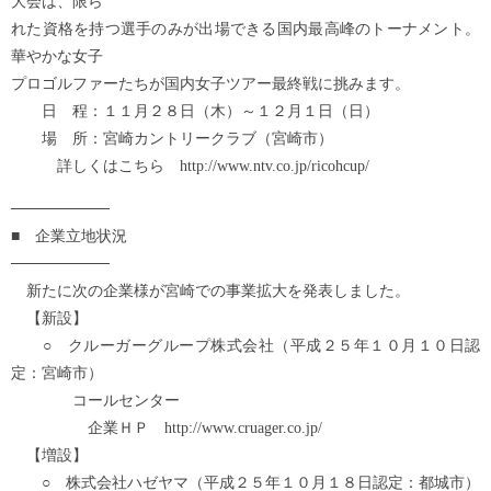
大会は、限ら
れた資格を持つ選手のみが出場できる国内最高峰のトーナメント。
華やかな女子
プロゴルファーたちが国内女子ツアー最終戦に挑みます。
日 程：１１月２８日（木）～１２月１日（日）
場 所：宮崎カントリークラブ（宮崎市）
詳しくはこちら http://www.ntv.co.jp/ricohcup/
─────────
■ 企業立地状況
─────────
新たに次の企業様が宮崎での事業拡大を発表しました。
【新設】
○ クルーガーグループ株式会社（平成２５年１０月１０日認
定：宮崎市）
コールセンター
企業ＨＰ http://www.cruager.co.jp/
【増設】
○ 株式会社ハゼヤマ（平成２５年１０月１８日認定：都城市）