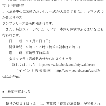
市｣も同時開催
。お魚を中心に宮崎のおいしいものが大集合するほか、ヤマメのつ
かみどりやス
タンプラリー大会も開催されます。
また、特設ステージでは、カツオ一本釣り体験やふるまいなども
行われます。
日 程：１１月３日（日）
開催時間：９時～１５時（楠並木朝市は８時～）
場 所：宮崎県庁前広場
参加キャラ：宮崎県内外から約３０キャラ
詳しくはこちら https://www.facebook.com/miyazakikeeen
（イベント告知動画 http://www.youtube.com/watch?v=-
csh0z8yWnw）
──────────
■ 椎葉平家まつり
──────────
祭りの初日８日（金）は、前夜祭「鶴富姫法楽祭」が開催され、