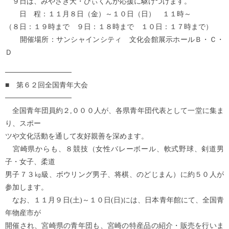
９日は、みやざき犬・ひぃくんが応援に駆けつけます。
日 程：１１月８日（金）～１０日（日） １１時～
（８日：１９時まで ９日：１８時まで １０日：１７時まで）
開催場所：サンシャインシティ 文化会館展示ホールＢ・Ｃ・
Ｄ
─────────────
■ 第６２回全国青年大会
─────────────
全国青年団員約２,０００人が、各県青年団代表として一堂に集ま
り、スポー
ツや文化活動を通して友好親善を深めます。
宮崎県からも、８競技（女性バレーボール、軟式野球、剣道男
子・女子、柔道
男子７３㎏級、ボウリング男子、将棋、のどじまん）に約５０人が
参加します。
なお、１１月９日(土)～１０日(日)には、日本青年館にて、全国青
年物産市が
開催され、宮崎県の青年団も、宮崎の特産品の紹介・販売を行いま