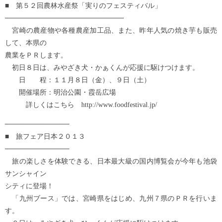
■ 第５２回農林水産祭「実りのフェスティバル」
────────────────────────
宮崎の農産物や各種農産加工品、また、昨年人気の焼き芋も販売
して、本県の
農業をＰＲします。
初日８日は、みやざき犬・かぁくんが応援に駆けつけます。
日 程：１１月８日（金）、９日（土）
開催場所：明治公園・霞岳広場
詳しくはこちら http://www.foodfestival.jp/
─────────────
■ 旅フェア日本２０１３
─────────────
旅の楽しさを体験できる、日本最大級の国内博覧会が今年も池袋
サンシャイン
シティに登場！
「九州ブース」では、宮崎県をはじめ、九州７県のＰＲを行いま
す。