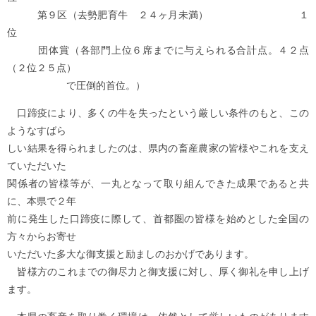
第９区（去勢肥育牛 ２４ヶ月未満） １
位
団体賞（各部門上位６席までに与えられる合計点。４２点
（２位２５点）
で圧倒的首位。）
口蹄疫により、多くの牛を失ったという厳しい条件のもと、この
ようなすばら
しい結果を得られましたのは、県内の畜産農家の皆様やこれを支え
ていただいた
関係者の皆様等が、一丸となって取り組んできた成果であると共
に、本県で２年
前に発生した口蹄疫に際して、首都圏の皆様を始めとした全国の
方々からお寄せ
いただいた多大な御支援と励ましのおかげであります。
皆様方のこれまでの御尽力と御支援に対し、厚く御礼を申し上げ
ます。