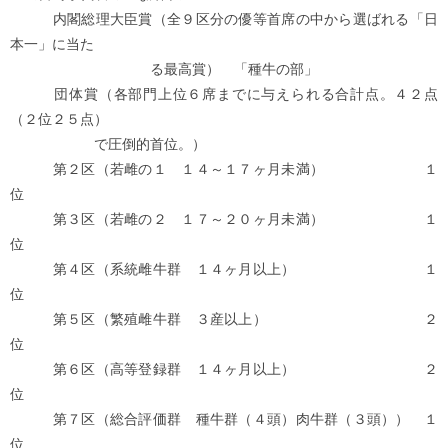
内閣総理大臣賞（全９区分の優等首席の中から選ばれる「日
本一」に当た
る最高賞） 「種牛の部」
団体賞（各部門上位６席までに与えられる合計点。４２点
（２位２５点）
で圧倒的首位。）
第２区（若雌の１ １４～１７ヶ月未満） １
位
第３区（若雌の２ １７～２０ヶ月未満） １
位
第４区（系統雌牛群 １４ヶ月以上） １
位
第５区（繁殖雌牛群 ３産以上） ２
位
第６区（高等登録群 １４ヶ月以上） ２
位
第７区（総合評価群 種牛群（４頭）肉牛群（３頭）） １
位