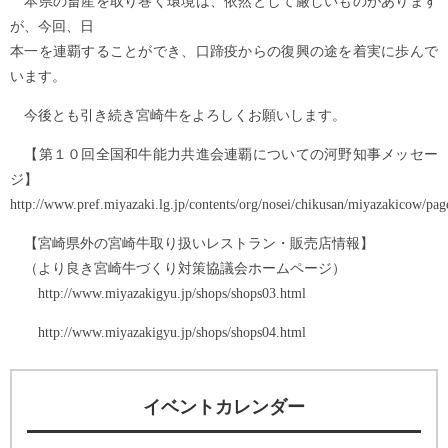
本県の畜産を取り巻く環境は、依然として厳しいものがあります
が、今回、日
本一を連覇することができ、口蹄疫からの復興の途を着実に歩んで
います。
今後とも引き続き宮崎牛をよろしくお願いします。
【第１０回全国和牛能力共進会連覇についての河野知事メッセー
ジ】
http://www.pref.miyazaki.lg.jp/contents/org/nosei/chikusan/miyazakicow/pa
【宮崎県外の宮崎牛取り扱いレストラン・販売店情報】
（より良き宮崎牛づくり対策協議会ホームページ）
http://www.miyazakigyu.jp/shops/shops03.html
http://www.miyazakigyu.jp/shops/shops04.html
イベントカレンダー