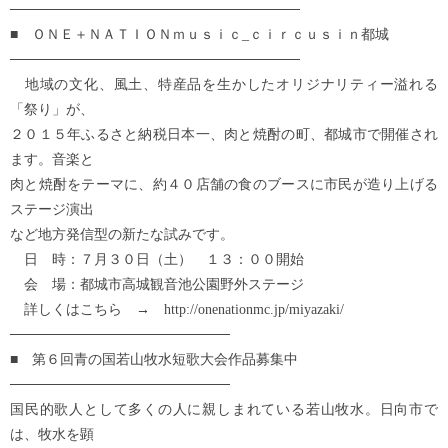
─────────────────────────────
■ ＯＮＥ＋ＮＡＴＩＯＮｍｕｓｉｃ_ｃｉｒｃｕｓｉｎ都城
─────────────────────────────
地域の文化、風土、特産品を生かしたオリジナリティー溢れる
「祭り」が、
２０１５年ふるさと納税日本一、肉と焼酎の町、都城市で開催され
ます。音楽と
肉と焼酎をテーマに、約４０店舗の食のブースに市民が造り上げる
ステージ演出
など地方発信型の新たな試みです。
日 時：７月３０日（土） １３：００開始
会 場：都城市高城観音池公園野外ステージ
詳しくはこちら → http://onenationmc.jp/miyazaki/
──────────────────────
■ 第６回青の国若山牧水短歌大会作品募集中
──────────────────────
国民的歌人として多くの人に親しまれている若山牧水。日向市で
は、牧水を顕