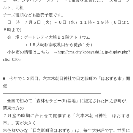
ゴー”や、ジャパンチーズアワードで金賞を受賞したチーズ＆ヨーグ
ルト、元祖
チーズ饅頭なども販売予定です。
日 時：７月５日（火）～６日（水）１１時～１９時（６日は１
８時まで）
会 場：ゲートシティ大崎Ｂ１階アトリウム
（ＪＲ大崎駅南改札口から徒歩１分）
小林市の情報はこちら →http://cms.city.kobayashi.lg.jp/display.php?
clist=0306
─────────────────────────────────
■ 今年で１２回目。六本木朝日神社で日之影町の「ほおずき市」開
催
─────────────────────────────────
全国で初めて「森林セラピー(R)基地」に認定された日之影町が、
関東地方の
７月盆の時期に合わせて開催する「六本木朝日神社 ほおずき
市」。実が大きく
朱色鮮やかな「日之影町産ほおずき」は、毎年大好評です。世界に