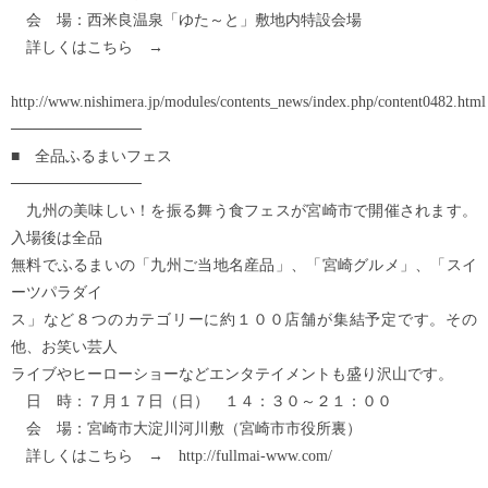
会 場：西米良温泉「ゆた～と」敷地内特設会場
詳しくはこちら →
http://www.nishimera.jp/modules/contents_news/index.php/con
────────────
■ 全品ふるまいフェス
────────────
九州の美味しい！を振る舞う食フェスが宮崎市で開催されます。
入場後は全品
無料でふるまいの「九州ご当地名産品」、「宮崎グルメ」、「スイ
ーツパラダイ
ス」など８つのカテゴリーに約１００店舗が集結予定です。その
他、お笑い芸人
ライブやヒーローショーなどエンタテイメントも盛り沢山です。
日 時：７月１７日（日） １４：３０～２１：００
会 場：宮崎市大淀川河川敷（宮崎市市役所裏）
詳しくはこちら → http://fullmai-www.com/