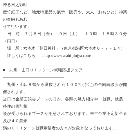
誇る日之影町
産竹細工など、地元特産品の展示・販売や、大人（おおひと）神楽
の奉納もあわ
せて行います。
日 時：７月８日（金）～９日（土） １０時～１８時３０分
（両日）
場 所：六本木「朝日神社」（東京都港区六本木６－７－１４）
詳しくはこちら →http://www.asahi-jinjya.com/
─────────────────────
■ 九州・山口ＵＩＪターン就職応援フェア
─────────────────────
九州・山口８県から選抜された１００社(予定)の合同面談会が開
催されます。
当日は企業面談会ブースのほか、各県の魅力紹介や、就職、就農、
移住の個別相
談が受けられるブースが用意されております。来年卒業予定新卒者
及び４０歳未
満のＵＩＪターン就職希望者の方々が対象となっております。