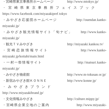
・宮崎県東京事務所ホームページ http://www.mtokyo.jp/
・宮崎県東京事務所フェイスブック
https://www.facebook.com/miyazakipref.tokyo
・みやざき応援団ホームページ http://ouendan.kanko-
miyazaki.jp/
・みやざき観光情報サイト「旬ナビ」 http://www.kanko-
miyazaki.jp/
・観光ＴＶみやざき http://miyazaki.kankou.tv/
・宮崎恋旅情報サイト http://www.kanko-
miyazaki.jp/koitabi/main.html
・一村一祭情報サイト http://matsuri.kanko-
miyazaki.jp/
・みやざき物産館 http://www.m-tokusan.or.jp/
・新宿みやざき館ＫＯＮＮＥ http://www.konne.jp/
・みやざきブランド
http://www.miyazakibrand.jp/
・文化情報みやざき http://culture.mippy.jp/
・宮崎県企業立地のご案内 http://www.miyazaki-