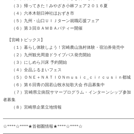
（３）帰ってきた！みやざき小林フェア２０１６夏
（４）六本木朝日神社ほおずき市
（５）九州・山口ＵＩＪターン就職応援フェア
（６）第３回ＢＡＭＢＡパティー開催
【宮崎トピックス】
（１）暮らし体験しよう！宮崎農山漁村体験・宿泊券発売中
（２）九州観光周遊ドライブパス発売開始
（３）にしめら川床 予約開始
（４）全品ふるまいフェス
（５）ＯＮＥ＋ＮＡＴＩＯＮｍｕｓｉｃ_ｃｉｒｃｕｓｉｎ都城
（６）第６回青の国若山牧水短歌大会 作品募集中
（７）宮崎県立病院サマープログラム・インターンシップ参加
者募集
（８）宮崎県企業立地情報
━━━━━━━━━━━━━━━━━━━━━━━━━━
☆****☆****★首都圏情報★****☆****☆
━━━━━━━━━━━━━━━━━━━━━━━━━━━━━━━