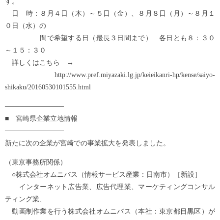
す。
日 時：８月４日（木）～５日（金）、８月８日（月）～８月１
０日（水）の
間で希望する日（最長３日間まで） 各日とも８：３０
～１５：３０
詳しくはこちら →
http://www.pref.miyazaki.lg.jp/keieikanri-hp/kense/saiyo-
shikaku/20160530101555.html
────────────
■ 宮崎県企業立地情報
────────────
新たに次の企業が宮崎での事業拡大を発表しました。
（東京事務所関係）
○株式会社オムニバス（情報サービス産業：日南市）［新設］
インターネット広告業、広告代理業、マーケティングコンサル
ティング業、
動画制作業を行う株式会社オムニバス（本社：東京都目黒区）が