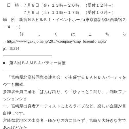
日 時：７月８日（金）１３時～２０時 （受付１２時～）
７月９日（土）１１時～１７時 （受付１０時～）
場 所：新宿ＮＳビルＢ１・イベントホール(東京都新宿区西新宿２
－４－１)
詳しくはこちら
→https://www.gakujo.ne.jp/2017/company/cmp_baseinfo.aspx?
p1=18214
─────────────────
■ 第３回ＢＡＭＢＡパティー開催
─────────────────
「宮崎県北高校同窓会連合会」が主催するＢＡＮＢＡパーティを
今年も開催。
参加者全員で踊る「ばんば踊り」や「ひょっとこ踊り」、制服ファ
ッションショ
ー、宮崎県出身者アーティストによるライブなど、楽しい企画が目
白押しです。
宮崎県北地区の出身者・ゆかりの方に限らず、宮崎が大好きな方で
あればどなた