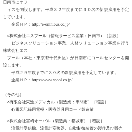
日南市にオフ
ィスを開設します。平成３２年度までに３０名の新規雇用を予定
しています。
企業ＨＰ：http://e-omnibus.co.jp/
○株式会社エスプール（情報サービス産業：日南市）［新設］
ビジネスソリューション事業、人材ソリューション事業を行う
株式会社エス
プール（本社：東京都千代田区）が日南市にコールセンターを開
設します。
平成２９年度までに３０名の新規雇用を予定しています。
企業ＨＰ：https://www.spool.co.jp/
（その他）
○有限会社東進メディカル（製造業：串間市）［増設］
心電図記録用電極・医療器具用コード製造業
○株式会社宮崎オーバル（製造業：都城市）［増設］
流量計受信機、流量計変換器、自動制御装置の製作及び販売