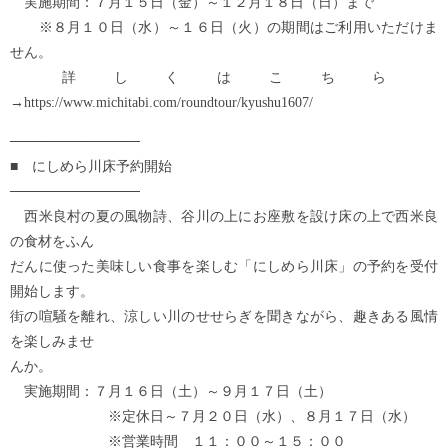
実施期間：７月１５日（金）～１２月１８日（日）まで
※８月１０日（水）～１６日（火）の期間はご利用いただけま
せん。
詳しくはこちら
→https://www.michitabi.com/roundtour/kyushu1607/
─────────────
■ にしめら川床予約開始
─────────────
西米良村の夏の風物詩、谷川の上にお座敷を設け床の上で西米良
の食材をふん
だんに使った美味しい食事を楽しむ「にしめら川床」の予約を受付
開始します。
街の喧騒を離れ、涼しい川のせせらぎを聞きながら、趣きある風情
を楽しみませ
んか。
実施期間：７月１６日（土）～９月１７日（土）
※定休日～７月２０日（水）、８月１７日（水）
※営業時間 １１：００～１５：００