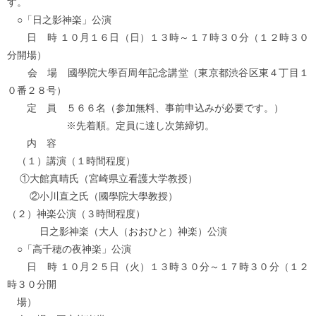
す。
○「日之影神楽」公演
日 時 １０月１６日（日）１３時～１７時３０分（１２時３０
分開場）
会 場 國學院大學百周年記念講堂（東京都渋谷区東４丁目１
０番２８号）
定 員 ５６６名（参加無料、事前申込みが必要です。）
※先着順。定員に達し次第締切。
内 容
（１）講演（１時間程度）
①大館真晴氏（宮崎県立看護大学教授）
②小川直之氏（國學院大學教授）
（２）神楽公演（３時間程度）
日之影神楽（大人（おおひと）神楽）公演
○「高千穂の夜神楽」公演
日 時 １０月２５日（火）１３時３０分～１７時３０分（１２
時３０分開
場）