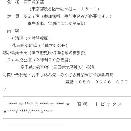
会 場 国立能楽堂
（東京都渋谷区千駄ヶ谷４－１８－１）
定 員 ６２７名（参加無料、事前申込みが必要です。）
※先着順。定員に達し次第締切
内 容
（１）講演（１時間程度）
①三隅治雄氏（芸能学会会長）
②小島美子氏（国立歴史民俗博物館名誉教授）
（２）神楽公演（２時間３０分程度）
高千穂の夜神楽（三田井地区神楽）公演
お問い合わせ・お申し込み先→みやざき神楽東京公演事務局
電話：０５０－３６３６－６３９
７
━━━━━━━━━━━━━━━━━━━━━━━━━━━━━━━
****☆****☆****☆****★ 宮崎 トピックス
★****☆****☆****☆****
━━━━━━━━━━━━━━━━━━━━━━━━━━━━━━━
──────────────────────