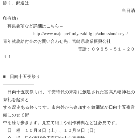
除く。郵送は
当日消
印有効）
募集要項など詳細はこちら→
http://www.majc.pref.miyazaki.lg.jp/admission/bosyu/
青年就農給付金のお問い合わせ先：宮崎県農業振興公社
電話：０９８５－５１－２０
１１
──────────
■ 日向十五夜祭り
──────────
日向十五夜祭りは、平安時代の末期に創建された富高八幡神社の
祭礼を起源と
する歴史ある祭りです。市内外から参加する舞踊隊が日向十五夜音
頭にのせて街
中を練り歩きます。見立て細工や創作神輿などは必見です。
日 程 １０月８日（土）、１０月９日（日）