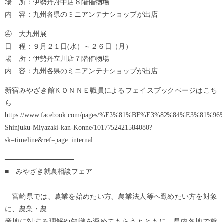
場 所：伊勢丹府中店８階催物場
内 容：九州各県のミニアンテナショップが出店
④ 大九州展
日 程：９月２１日(水）～２６日（月）
場 所：伊勢丹立川店７階催物場
内 容：九州各県のミニアンテナショップが出店
新宿みやざき館ＫＯＮＮＥ職員によるフェイスブックページはこち
ら
https://www.facebook.com/pages/%E3%81%BF%E3%82%84%E3
Shinjuku-Miyazaki-kan-Konne/1017752421584080?
sk=timeline&ref=page_internal
──────────────
■ みやざき就農相談フェア
──────────────
宮崎県では、農業を始めたい方、農業法人等へ勤めたい方を対象
に、農業・農
産地に対する理解や知識を深めてもらうとともに、県内各地で就