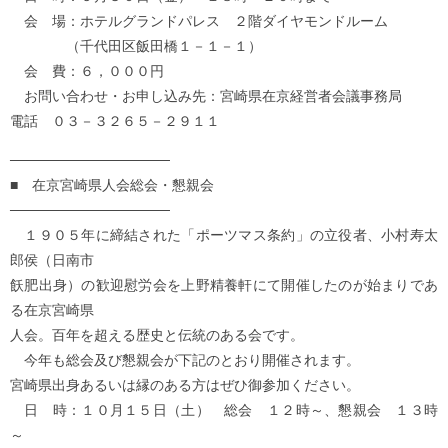
会 場：ホテルグランドパレス ２階ダイヤモンドルーム
（千代田区飯田橋１－１－１）
会 費：６，０００円
お問い合わせ・お申し込み先：宮崎県在京経営者会議事務局
電話 ０３－３２６５－２９１１
────────────────
■ 在京宮崎県人会総会・懇親会
────────────────
１９０５年に締結された「ポーツマス条約」の立役者、小村寿太
郎侯（日南市
飫肥出身）の歓迎慰労会を上野精養軒にて開催したのが始まりであ
る在京宮崎県
人会。百年を超える歴史と伝統のある会です。
今年も総会及び懇親会が下記のとおり開催されます。
宮崎県出身あるいは縁のある方はぜひ御参加ください。
日 時：１０月１５日（土） 総会 １２時～、懇親会 １３時
～