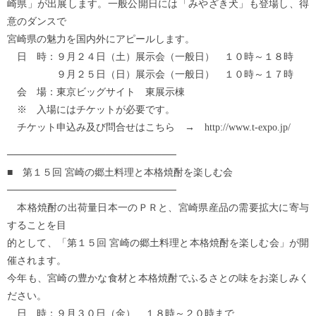
崎県」が出展します。一般公開日には「みやざき犬」も登場し、得
意のダンスで
宮崎県の魅力を国内外にアピールします。
日 時：９月２４日（土）展示会（一般日） １０時～１８時
９月２５日（日）展示会（一般日） １０時～１７時
会 場：東京ビッグサイト 東展示棟
※ 入場にはチケットが必要です。
チケット申込み及び問合せはこちら → http://www.t-expo.jp/
────────────────────────
■ 第１５回 宮崎の郷土料理と本格焼酎を楽しむ会
────────────────────────
本格焼酎の出荷量日本一のＰＲと、宮崎県産品の需要拡大に寄与
することを目
的として、「第１５回 宮崎の郷土料理と本格焼酎を楽しむ会」が開
催されます。
今年も、宮崎の豊かな食材と本格焼酎でふるさとの味をお楽しみく
ださい。
日 時：９月３０日（金） １８時～２０時まで