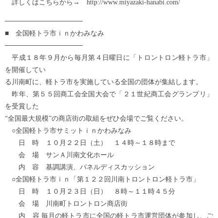
詳しくはこちらから→ http://www.miyazaki-hanabi.com/
────────────────
■ 全国軽トラ市ｉｎかわみなみ
────────────────
平成１８年９月から毎月第４日曜日に「トロントロン軽トラ市」
を開催してい
る川南町に、軽トラ市を実施している全国の団体が集結します。
昨年、第５５回商工会全国大会で「２１世紀商工会グランプリ」
を受賞した
“全国最大規模”の商店街の取組をぜひ会場でご覧ください。
○全国軽トラ市サミットｉｎかわみなみ
日 時 １０月２２日（土） １４時～１８時まで
会 場 サンＡ川南文化ホール
内 容 基調講演、パネルディスカッション
○全国軽トラ市ｉｎ「第１２２回川南トロントロン軽トラ市」
日 時 １０月２３日（日） ８時～１１時４５分
会 場 川南町トロントロン商店街
内 容 毎月の軽トラ市に全国の軽トラ市運営団体が参加し、ご