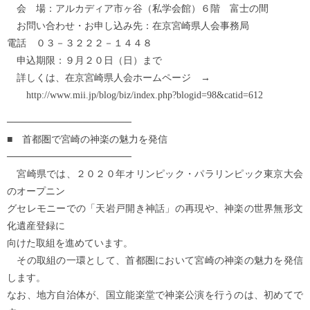
会 場：アルカディア市ヶ谷（私学会館）６階 富士の間
お問い合わせ・お申し込み先：在京宮崎県人会事務局
電話 ０３－３２２２－１４４８
申込期限：９月２０日（日）まで
詳しくは、在京宮崎県人会ホームページ →
http://www.mii.jp/blog/biz/index.php?blogid=98&catid=612
──────────────────
■ 首都圏で宮崎の神楽の魅力を発信
──────────────────
宮崎県では、２０２０年オリンピック・パラリンピック東京大会
のオープニン
グセレモニーでの「天岩戸開き神話」の再現や、神楽の世界無形文
化遺産登録に
向けた取組を進めています。
その取組の一環として、首都圏において宮崎の神楽の魅力を発信
します。
なお、地方自治体が、国立能楽堂で神楽公演を行うのは、初めてで