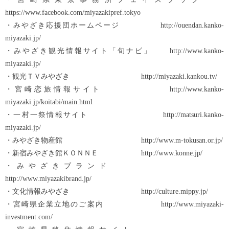
https://www.facebook.com/miyazakipref.tokyo
・みやざき応援団ホームページ http://ouendan.kanko-
miyazaki.jp/
・みやざき観光情報サイト「旬ナビ」 http://www.kanko-
miyazaki.jp/
・観光ＴＶみやざき http://miyazaki.kankou.tv/
・宮崎恋旅情報サイト http://www.kanko-
miyazaki.jp/koitabi/main.html
・一村一祭情報サイト http://matsuri.kanko-
miyazaki.jp/
・みやざき物産館 http://www.m-tokusan.or.jp/
・新宿みやざき館ＫＯＮＮＥ http://www.konne.jp/
・みやざきブランド
http://www.miyazakibrand.jp/
・文化情報みやざき http://culture.mippy.jp/
・宮崎県企業立地のご案内 http://www.miyazaki-
investment.com/