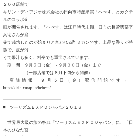
２００店舗で
キリン・ディアジオ株式会社の日向市特産果実「へべす」とカクテ
ルのコラボ企
画が開催されます。「へべす」は江戸時代末期、日向の長曽我部平
兵衛さんが庭
先で栽培したのが始まりと言われる酢ミカンです。上品な香りが特
徴で、皮が薄
くて果汁も多く、料亭でも重宝されています。
期 間 ９月５日（金）～９月３０日（金）まで
（一部店舗では８月下旬から開催）
店舗情報 ９月５日（金）配信開始です→
http://kirin.xmap.jp/hebesu/
───────────────────
■ ツーリズムＥＸＰＯジャパン２０１６
───────────────────
世界最大級の旅の祭典「ツーリズムＥＸＰＯジャパン」に、「日
本のひなた宮