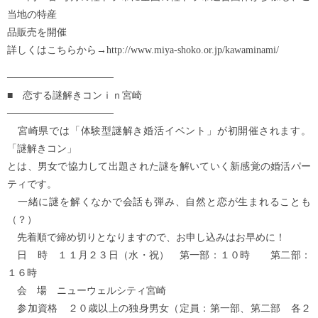
当地の特産
品販売を開催
詳しくはこちらから→http://www.miya-shoko.or.jp/kawaminami/
───────────────
■ 恋する謎解きコンｉｎ宮崎
───────────────
宮崎県では「体験型謎解き婚活イベント」が初開催されます。
「謎解きコン」
とは、男女で協力して出題された謎を解いていく新感覚の婚活パー
ティです。
一緒に謎を解くなかで会話も弾み、自然と恋が生まれることも
（？）
先着順で締め切りとなりますので、お申し込みはお早めに！
日 時 １１月２３日（水・祝） 第一部：１０時 第二部：
１６時
会 場 ニューウェルシティ宮崎
参加資格 ２０歳以上の独身男女（定員：第一部、第二部 各２