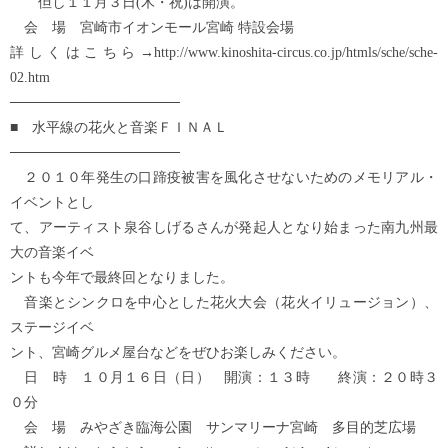
但し１１月３日(木・祝)は開演。
会 場 宮崎市イオンモール宮崎 特設会場
詳しくはこちら→http://www.kinoshita-circus.co.jp/htmls/sche/sche-
02.htm
─────────────────
■ 水平線の花火と音楽ＦＩＮＡＬ
─────────────────
２０１０年発生の口蹄疫被害を風化させないためのメモリアル・
イベントとし
て、アーティスト泉谷しげるさんが発起人となり始まった南九州最
大の音楽イベ
ントも今年で最終回となりました。
音楽とシンクロを中心とした花火大会（花火イリュージョン）、
ステージイベ
ント、宮崎グルメ屋台などをぜひお楽しみください。
日 時 １０月１６日（日） 開演：１３時 終演：２０時３
０分
会 場 みやざき臨海公園 サンマリーナ宮崎 多目的芝広場