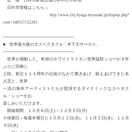
会 場 日向市駅前広場日向中心市街地
日向市情報はこちら→
http://www.city.hyuga.miyazaki.jp/display.php?
cont=140317132203
────────────────────────
■ 世界最大級の大スペクタクル「木下大サーカス」
────────────────────────
世界が感動した、奇跡のホワイトライオン世界猛獣ショーが８年
ぶりに宮崎に
上陸。創立１１４周年の伝統のなかで磨きあげ、鍛えあげてきた名
人芸と、世界
一流の海外アーティストたちが競演するダイナミックなスペタク
ル・ショーがお
楽しみいただけます。
開催期間 １０月８日(土)～１２月５日(月)
※休園日～毎週木曜日と１０月１２日(水)、１１月２日(水)、１１月
９日(水)