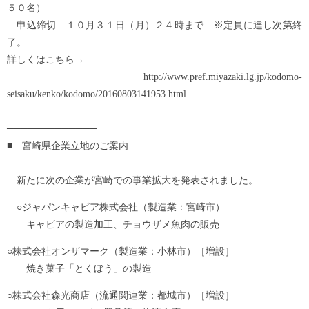
５０名）
申込締切 １０月３１日（月）２４時まで ※定員に達し次第終
了。
詳しくはこちら→
http://www.pref.miyazaki.lg.jp/kodomo-
seisaku/kenko/kodomo/20160803141953.html
─────────────
■ 宮崎県企業立地のご案内
─────────────
新たに次の企業が宮崎での事業拡大を発表されました。
○ジャパンキャビア株式会社（製造業：宮崎市）
キャビアの製造加工、チョウザメ魚肉の販売
○株式会社オンザマーク（製造業：小林市）［増設］
焼き菓子「とくぼう」の製造
○株式会社森光商店（流通関連業：都城市）［増設］