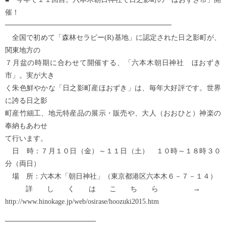
催！
─────────────────────────────────
全国で初めて「森林セラピー(R)基地」に認定された日之影町が、
関東地方の
７月盆の時期に合わせて開催する、「六本木朝日神社 ほおずき
市」。実が大き
く朱色鮮やかな「日之影町産ほおずき」は、毎年大好評です。世界
に誇る日之影
町産竹細工、地元特産品の展示・販売や、大人（おおひと）神楽の
奉納もあわせ
て行います。
日 時：７月１０日（金）～１１日（土） １０時～１８時３０
分（両日）
場 所：六本木「朝日神社」（東京都港区六本木６－７－１４）
詳しくはこちら →
http://www.hinokage.jp/web/osirase/hoozuki2015.htm
──────────────────