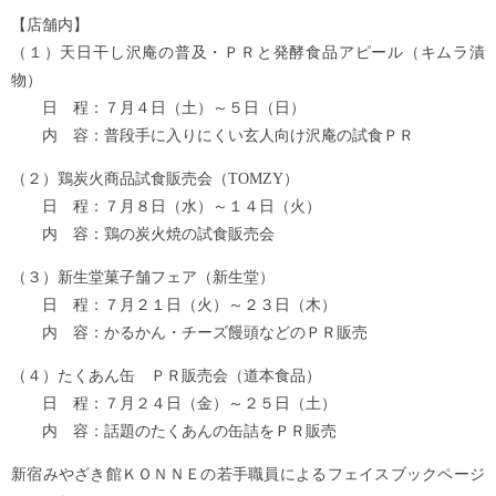
【店舗内】
（１）天日干し沢庵の普及・ＰＲと発酵食品アピール（キムラ漬
物）
日 程：７月４日（土）～５日（日）
内 容：普段手に入りにくい玄人向け沢庵の試食ＰＲ
（２）鶏炭火商品試食販売会（TOMZY）
日 程：７月８日（水）～１４日（火）
内 容：鶏の炭火焼の試食販売会
（３）新生堂菓子舗フェア（新生堂）
日 程：７月２１日（火）～２３日（木）
内 容：かるかん・チーズ饅頭などのＰＲ販売
（４）たくあん缶 ＰＲ販売会（道本食品）
日 程：７月２４日（金）～２５日（土）
内 容：話題のたくあんの缶詰をＰＲ販売
新宿みやざき館ＫＯＮＮＥの若手職員によるフェイスブックページ