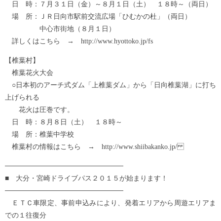
日 時：７月３１日（金）～８月１日（土） １８時～（両日）
場 所：ＪＲ日向市駅前交流広場「ひむかの杜」（両日）
中心市街地（８月１日）
詳しくはこちら → http://www.hyottoko.jp/fs
【椎葉村】
椎葉花火大会
○日本初のアーチ式ダム「上椎葉ダム」から「日向椎葉湖」に打ち
上げられる
花火は圧巻です。
日 時：８月８日（土） １８時～
場 所：椎葉中学校
椎葉村の情報はこちら → http://www.shiibakanko.jp/
────────────────────────
■ 大分・宮崎ドライブパス２０１５が始まります！
────────────────────────
ＥＴＣ車限定、事前申込みにより、発着エリアから周遊エリアま
での１往復分