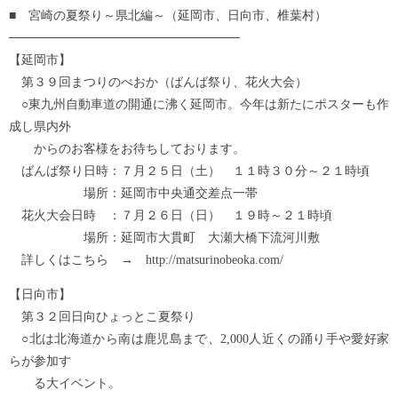
■ 宮崎の夏祭り～県北編～（延岡市、日向市、椎葉村）
──────────────────────────
【延岡市】
第３９回まつりのべおか（ばんば祭り、花火大会）
○東九州自動車道の開通に沸く延岡市。今年は新たにポスターも作
成し県内外
からのお客様をお待ちしております。
ばんば祭り日時：７月２５日（土） １１時３０分～２１時頃
場所：延岡市中央通交差点一帯
花火大会日時 ：７月２６日（日） １９時～２１時頃
場所：延岡市大貫町 大瀬大橋下流河川敷
詳しくはこちら → http://matsurinobeoka.com/
【日向市】
第３２回日向ひょっとこ夏祭り
○北は北海道から南は鹿児島まで、2,000人近くの踊り手や愛好家
らが参加す
る大イベント。