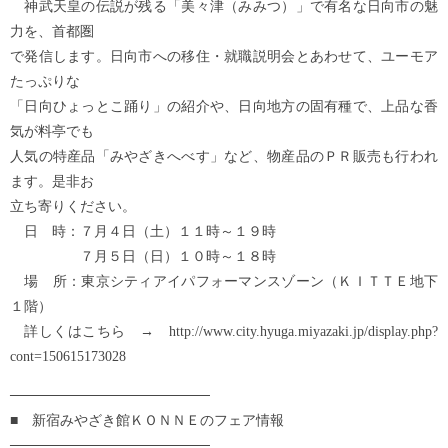
神武天皇の伝説が残る「美々津（みみつ）」で有名な日向市の魅
力を、首都圏
で発信します。日向市への移住・就職説明会とあわせて、ユーモア
たっぷりな
「日向ひょっとこ踊り」の紹介や、日向地方の固有種で、上品な香
気が料亭でも
人気の特産品「みやざきへべす」など、物産品のＰＲ販売も行われ
ます。是非お
立ち寄りください。
日 時：７月４日（土）１１時～１９時
７月５日（日）１０時～１８時
場 所：東京シティアイパフォーマンスゾーン（ＫＩＴＴＥ地下
１階）
詳しくはこちら → http://www.city.hyuga.miyazaki.jp/display.php?
cont=150615173028
────────────────────
■ 新宿みやざき館ＫＯＮＮＥのフェア情報
────────────────────