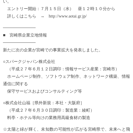
い。
エントリー開始：７月１５日（水） 昼１２時１０分から
詳しくはこちら → http://www.aotai.gr.jp/
───────────
■ 宮崎県企業立地情報
───────────
新たに次の企業が宮崎での事業拡大を発表しました。
○スパークジャパン株式会社
（平成２７年６月１２日調印：情報サービス産業：宮崎市）
ホームページ制作、ソフトウェア制作、ネットワーク構築、情報
通信に関する
保守サービスおよびコンサルティング等
○株式会社山福［県外新規：本社・大阪府］
（平成２７年６月３０日調印：製造業：綾町）
料亭・ホテル等向けの業務用高級食材の製造
☆太陽と緑が輝く、未知数の可能性が広がる宮崎県で、未来へと飛