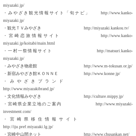
miyazaki.jp/
・みやざき観光情報サイト「旬ナビ」 http://www.kanko-
miyazaki.jp/
・観光ＴＶみやざき http://miyazaki.kankou.tv/
・宮崎恋旅情報サイト http://www.kanko-
miyazaki.jp/koitabi/main.html
・一村一祭情報サイト http://matsuri.kanko-
miyazaki.jp/
・みやざき物産館 http://www.m-tokusan.or.jp/
・新宿みやざき館ＫＯＮＮＥ http://www.konne.jp/
・みやざきブランド
http://www.miyazakibrand.jp/
・文化情報みやざき http://culture.mippy.jp/
・宮崎県企業立地のご案内 http://www.miyazaki-
investment.com/
・宮崎県移住情報サイト
http://iju.pref.miyazaki.lg.jp/
・宮崎中山間ネット http://www.chusankan.net/