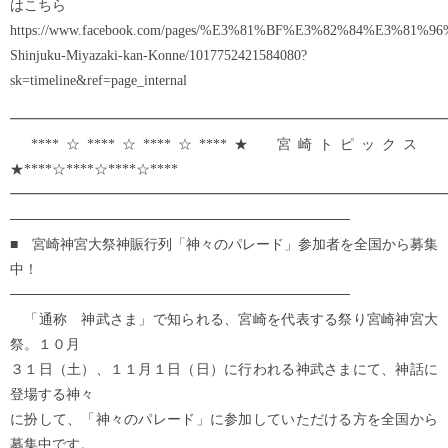
はこちら
https://www.facebook.com/pages/%E3%81%BF%E3%82%84%E3
Shinjuku-Miyazaki-kan-Konne/1017752421584080?
sk=timeline&ref=page_internal
━━━━━━━━━━━━━━━━━━━━━━━━━━━━━━━
****☆****☆****☆****★ 宮崎トピックス
★****☆****☆****☆****
━━━━━━━━━━━━━━━━━━━━━━━━━━━━━━━
──────────────────────────────────
■ 宮崎神宮大祭神賑行列「神々のパレード」参加者を全国から募集
中！
──────────────────────────────────
「通称 神武さま」で知られる、宮崎を代表する祭り宮崎神宮大
祭。１０月
３１日（土）、１１月１日（日）に行われる神武さまにて、神話に
登場する神々
に扮して、「神々のパレード」に参加していただける方を全国から
募集中です。