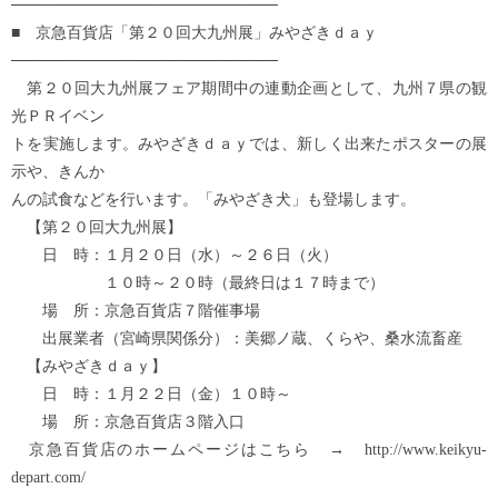
────────────────────────
■ 京急百貨店「第２０回大九州展」みやざきｄａｙ
────────────────────────
第２０回大九州展フェア期間中の連動企画として、九州７県の観
光ＰＲイベン
トを実施します。みやざきｄａｙでは、新しく出来たポスターの展
示や、きんか
んの試食などを行います。「みやざき犬」も登場します。
【第２０回大九州展】
日 時：１月２０日（水）～２６日（火）
１０時～２０時（最終日は１７時まで）
場 所：京急百貨店７階催事場
出展業者（宮崎県関係分）：美郷ノ蔵、くらや、桑水流畜産
【みやざきｄａｙ】
日 時：１月２２日（金）１０時～
場 所：京急百貨店３階入口
京急百貨店のホームページはこちら → http://www.keikyu-
depart.com/