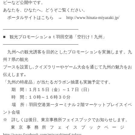
ビーなど公開中です。
あなたを、ひなたへ。どうぞご覧ください。
ポータルサイトはこちら → http://www.hinata-miyazaki.jp/
─────────────────────────
■ 観光プロモーションａｔ羽田空港「空行け！九州」
─────────────────────────
九州への観光誘客を目的としたプロモーションを実施します。九
州７県の観光
ブースを設置し､クイズラリーやゲーム大会を通じて九州の魅力をお
伝えします｡
「九州の特産品」が当たるガラポン抽選も実施予定です。
期 間：１月１５日（金）～１７日（日）
時 間：１０時～１６時３０分
場 所：羽田空港第一ターミナル２階マーケットプレイスイベ
ント会場
※ 詳しくは後日、東京事務所フェイスブックでお知らせします。
東京事務所フェイスブックページ
http://www.facebook.com/miyazakipref.tokyo