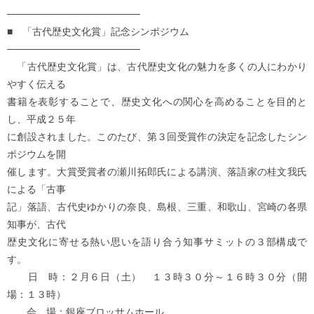
───────────────────
■ 「古代歴史文化賞」記念シンポジウム
───────────────────
「古代歴史文化賞」は、古代歴史文化の魅力を多くの人にわかり
やすく伝える
書籍を表彰することで、歴史文化への関心を高めることを目的と
し、平成２５年
に創設されました。このたび、第３回受賞作の決定を記念したシン
ポジウムを開
催します。大賞受賞者の瀬川拓郎氏による講演、落語家の桂文我氏
による「古事
記」落語、古代史ゆかりの奈良、島根、三重、和歌山、宮崎の各県
知事が、古代
歴史文化に寄せる熱い思いを語り合う知事サミットの３部構成で
す。
日 時：２月６日（土） １３時３０分～１６時３０分（開
場：１３時）
会 場：銀座ブロッサムホール