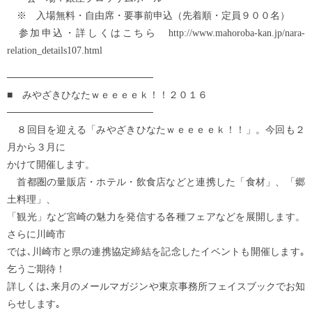
※ 入場無料・自由席・要事前申込（先着順・定員９００名）
参加申込・詳しくはこちら http://www.mahoroba-kan.jp/nara-
relation_details107.html
─────────────────────
■ みやざきひなたｗｅｅｅｅｋ！！２０１６
─────────────────────
８回目を迎える「みやざきひなたｗｅｅｅｅｋ！！」。今回も２
月から３月に
かけて開催します。
首都圏の量販店・ホテル・飲食店などと連携した「食材」、「郷
土料理」、
「観光」など宮崎の魅力を発信する各種フェアなどを展開します。
さらに川崎市
では､川崎市と県の連携協定締結を記念したイベントも開催します｡
乞うご期待！
詳しくは､来月のメールマガジンや東京事務所フェイスブックでお知
らせします｡