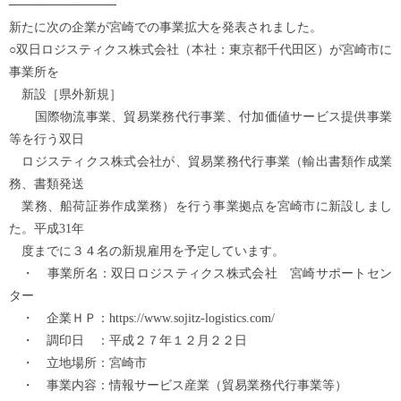
────────────
新たに次の企業が宮崎での事業拡大を発表されました。
○双日ロジスティクス株式会社（本社：東京都千代田区）が宮崎市に
事業所を
新設［県外新規］
国際物流事業、貿易業務代行事業、付加価値サービス提供事業
等を行う双日
ロジスティクス株式会社が、貿易業務代行事業（輸出書類作成業
務、書類発送
業務、船荷証券作成業務）を行う事業拠点を宮崎市に新設しまし
た。平成31年
度までに３４名の新規雇用を予定しています。
・ 事業所名：双日ロジスティクス株式会社 宮崎サポートセン
ター
・ 企業ＨＰ：https://www.sojitz-logistics.com/
・ 調印日 ：平成２７年１２月２２日
・ 立地場所：宮崎市
・ 事業内容：情報サービス産業（貿易業務代行事業等）