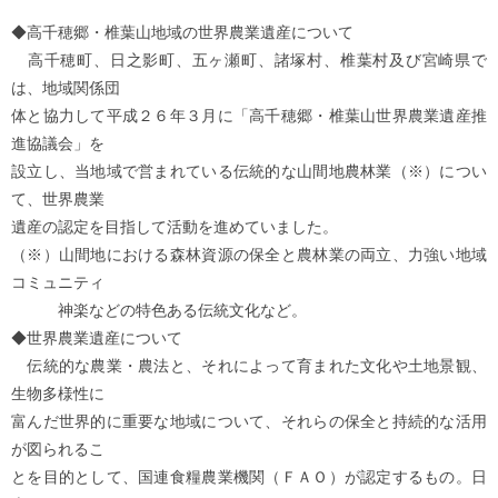
◆高千穂郷・椎葉山地域の世界農業遺産について
高千穂町、日之影町、五ヶ瀬町、諸塚村、椎葉村及び宮崎県で
は、地域関係団
体と協力して平成２６年３月に「高千穂郷・椎葉山世界農業遺産推
進協議会」を
設立し、当地域で営まれている伝統的な山間地農林業（※）につい
て、世界農業
遺産の認定を目指して活動を進めていました。
（※）山間地における森林資源の保全と農林業の両立、力強い地域
コミュニティ
神楽などの特色ある伝統文化など。
◆世界農業遺産について
伝統的な農業・農法と、それによって育まれた文化や土地景観、
生物多様性に
富んだ世界的に重要な地域について、それらの保全と持続的な活用
が図られるこ
とを目的として、国連食糧農業機関（ＦＡＯ）が認定するもの。日