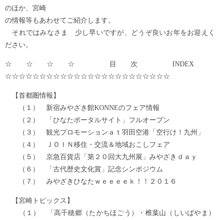
のほか、宮崎
の情報等もあわせてご紹介します。
それではみなさま 少し早いですが、どうぞ良いお年をお迎えく
ださい。
☆☆☆☆ 目次 INDEX
☆☆☆☆☆☆☆☆☆☆☆☆☆☆☆☆☆☆☆☆☆☆☆☆
【首都圏情報】
（１） 新宿みやざき館KONNEのフェア情報
（２） 「ひなたポータルサイト」フルオープン
（３） 観光プロモーションａｔ羽田空港「空行け！九州」
（４） ＪＯＩＮ移住・交流＆地域おこしフェア
（５） 京急百貨店「第２０回大九州展」みやざきｄａｙ
（６） 「古代歴史文化賞」記念シンポジウム
（７） みやざきひなたｗｅｅｅｅｋ！！２０１６
【宮崎トピックス】
（１） 「高千穂郷（たかちほごう）・椎葉山（しいばやま）