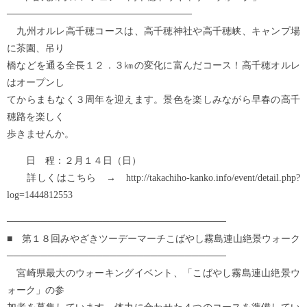
───────────────────────────
九州オルレ高千穂コースは、高千穂神社や高千穂峡、キャンプ場
に茶園、吊り
橋などを通る全長１２．３㎞の変化に富んだコース！高千穂オルレ
はオープンし
てからまもなく３周年を迎えます。景色を楽しみながら早春の高千
穂路を楽しく
歩きませんか。
日 程：２月１４日（日）
詳しくはこちら → http://takachiho-kanko.info/event/detail.php?
log=1444812553
────────────────────────────────
■ 第１８回みやざきツーデーマーチこばやし霧島連山絶景ウォーク
────────────────────────────────
宮崎県最大のウォーキングイベント、「こばやし霧島連山絶景ウ
ォーク」の参