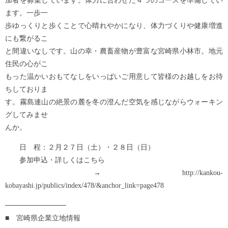
加者を募集しています。体力に合わせた４つのコースを準備してい
ます。一歩一
歩ゆっくりと歩くことで心晴れやかになり、体力づくりや健康増進
にも繋がるこ
と間違いなしです。山の幸・農畜産物が豊富な宮崎県小林市。地元
住民の心がこ
もった温かいおもてなしをいっぱいご用意して皆様のお越しをお待
ちしておりま
す。霧島連山の絶景の麓を冬の澄んだ空気を感じながらウォーキン
グしてみませ
んか。
日 程：２月２７日（土）・２８日（日）
参加申込・詳しくはこちら
→ http://kankou-
kobayashi.jp/publics/index/478/&anchor_link=page478
────────────
■ 宮崎県企業立地情報