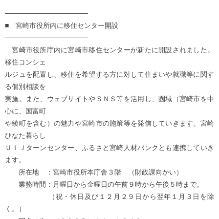
─────────────────
■ 宮崎市役所内に移住センター開設
─────────────────
宮崎市役所庁内に宮崎市移住センターが新たに開設されました。
移住コンシェ
ルジュを配置し、移住を希望する方に対して住まいや就職等に関す
る個別相談を
実施。また、ウェブサイトやＳＮＳ等を活用し、圏域（宮崎市を中
心に、国富町
や綾町を含む）の魅力や宮崎市の施策等を発信していきます。宮崎
ひなた暮らし
ＵＩＪターンセンター、ふるさと宮崎人材バンクとも連携していき
ます。
所在地 ：宮崎市役所本庁舎３階 （財政課向かい）
業務時間：月曜日から金曜日の午前９時から午後５時まで。
（祝・休日及び１２月２９日から翌年１月３日を除
く。）