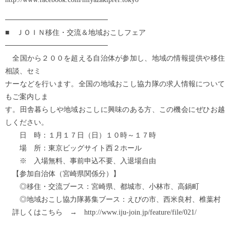
────────────────────
■ ＪＯＩＮ移住・交流＆地域おこしフェア
────────────────────
全国から２００を超える自治体が参加し、地域の情報提供や移住
相談、セミ
ナーなどを行います。全国の地域おこし協力隊の求人情報について
もご案内しま
す。田舎暮らしや地域おこしに興味のある方、この機会にぜひお越
しください。
日 時：１月１７日（日）１０時～１７時
場 所：東京ビッグサイト西２ホール
※ 入場無料、事前申込不要、入退場自由
【参加自治体（宮崎県関係分）】
◎移住・交流ブース：宮崎県、都城市、小林市、高鍋町
◎地域おこし協力隊募集ブース：えびの市、西米良村、椎葉村
詳しくはこちら → http://www.iju-join.jp/feature/file/021/