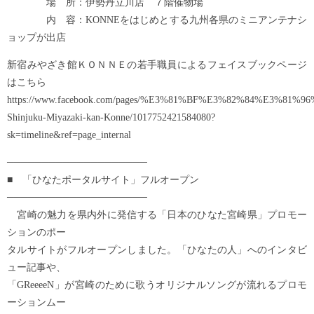
場 所：伊勢丹立川店 ７階催物場
内 容：KONNEをはじめとする九州各県のミニアンテナシ
ョップが出店
新宿みやざき館ＫＯＮＮＥの若手職員によるフェイスブックページ
はこちら
https://www.facebook.com/pages/%E3%81%BF%E3%82%84%E3
Shinjuku-Miyazaki-kan-Konne/1017752421584080?
sk=timeline&ref=page_internal
────────────────────
■ 「ひなたポータルサイト」フルオープン
────────────────────
宮崎の魅力を県内外に発信する「日本のひなた宮崎県」プロモー
ションのポー
タルサイトがフルオープンしました。「ひなたの人」へのインタビ
ュー記事や、
「GReeeeN」が宮崎のために歌うオリジナルソングが流れるプロモ
ーションムー