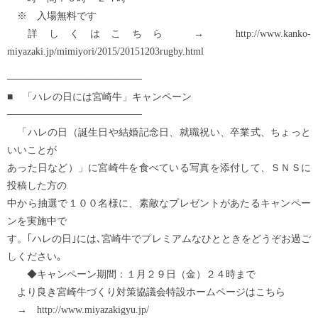
※ 入場無料です
詳しくはこちら → http://www.kanko-
miyazaki.jp/mimiyori/2015/20151203rugby.html
───────────────────
■ 「ハレの日には宮崎牛」キャンペーン
───────────────────
「ハレの日（誕生日や結婚記念日、就職祝い、卒業式、ちょっと
いいことが
あった日など）」に宮崎牛を食べている写真を添付して、ＳＮＳに
投稿した方の
中から抽選で１００名様に、素敵なプレゼントがあたるキャンペー
ンを実施中で
す。｢ハレの日｣には､宮崎牛でプレミアムなひとときをどうぞお過ご
しください｡
◆キャンペーン期間：１月２９日（金）２４時まで
より良き宮崎牛づくり対策協議会特設ホームページはこちら
→ http://www.miyazakigyu.jp/