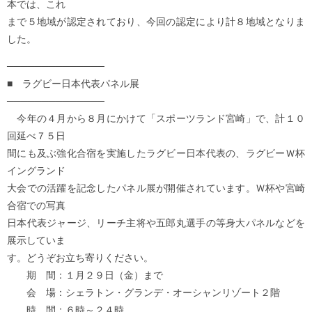
本では、これ
まで５地域が認定されており、今回の認定により計８地域となりま
した。
──────────────
■ ラグビー日本代表パネル展
──────────────
今年の４月から８月にかけて「スポーツランド宮崎」で、計１０
回延べ７５日
間にも及ぶ強化合宿を実施したラグビー日本代表の、ラグビーＷ杯
イングランド
大会での活躍を記念したパネル展が開催されています。Ｗ杯や宮崎
合宿での写真
日本代表ジャージ、リーチ主将や五郎丸選手の等身大パネルなどを
展示していま
す。どうぞお立ち寄りください。
期 間：１月２９日（金）まで
会 場：シェラトン・グランデ・オーシャンリゾート２階
時 間：６時～２４時