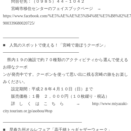
問合せ先：（０９８５）４４－１０４２
宮崎市移住センターのフェイスブックページ →
https://www.facebook.com/%E5%AE%AE%E5%B4%8E%E5%B8%
900339680020725/
──────────────────────────
■ 人気のスポットで使える！「宮崎で遊ぼうクーポン」
──────────────────────────
県内１９の施設で約７０種類のアクティビティから選んで使える
お得なクーポ
ンが発売中です。クーポンを使って思い出に残る宮崎の旅をお楽し
みください。
設定期間：平成２８年４月１０日（日）まで
販売価格：１冊 ２，０００円（１０枚綴り・税込）
詳しくはこちら → http://www.miyazaki-
city.tourism.or.jp/asobou/#top
───────────────────────────
■ 早春九州オルレフェア「高千穂トゥギャザーウォーク」