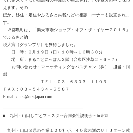
では購入できない都農町の特産品が用意され、バル気分の中で味わ
えます。その
ほか、移住・定住やふるさと納税などの相談コーナーも設置されま
す。
※都農町は、「楽天市場ショップ・オブ・ザ・イヤー２０１６」
でふるさと納
税大賞（グランプリ）を獲得しました。
日 時：２月１９日（日）１０時～１６時３０分
場 所：まるごとにっぽん３階（台東区浅草２－６－７）
お問い合わせ：マーケティングセバスチャン（株） 担当：阿
部
ＴＥＬ：０３－６３０３－１１０３
ＦＡＸ：０３－５４３４－５５８７
E-mail：abe@mksjapan.com
───────────────────────────
■ 九州・山口しごとフェスタ～合同会社説明会～in東京
───────────────────────────
九州・山口８県の企業１２０社が、４０歳未満のＵＩＪターン就