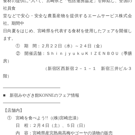
食材の提供について、宮崎県と「包括連携協定」を締結し、全国の
社員食
堂などで安心・安全な農畜産物を提供するエームサービス株式会
社。期間中
日向夏をはじめ、宮崎県を代表する食材を使用したフェアを開催し
ます。
① 期 間：２月２２日（水）～２４日（金）
② 開催店舗：ＳｈｉｎｊｙｕｋｕＫＩＺＥＮＢＯＵ（季膳
房）
（新宿区西新宿２－１－１ 新宿三井ビル３
階）
───────────────────
■ 新宿みやざき館KONNEのフェア情報
───────────────────
【店舗内】
① 宮崎を食べよう!!（(株)宮崎忠漬）
日 程：２月４日（土）、５日（日）
内 容：宮崎県産完熟南高梅やゴーヤの漬物の販売