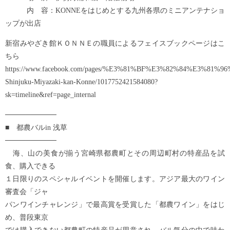
内 容：KONNEをはじめとする九州各県のミニアンテナショ
ップが出店
新宿みやざき館ＫＯＮＮＥの職員によるフェイスブックページはこ
ちら
https://www.facebook.com/pages/%E3%81%BF%E3%82%84%E3
Shinjuku-Miyazaki-kan-Konne/1017752421584080?
sk=timeline&ref=page_internal
──────────
■ 都農バルin 浅草
──────────
海、山の美食が揃う宮崎県都農町とその周辺町村の特産品を試
食、購入できる
１日限りのスペシャルイベントを開催します。アジア最大のワイン
審査会「ジャ
パンワインチャレンジ」で最高賞を受賞した「都農ワイン」をはじ
め、普段東京