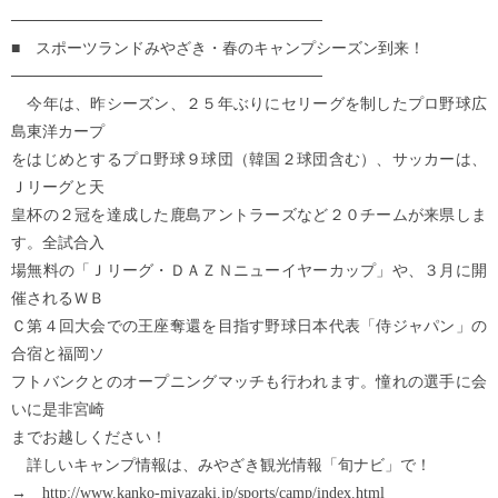
────────────────────────────
■ スポーツランドみやざき・春のキャンプシーズン到来！
────────────────────────────
今年は、昨シーズン、２５年ぶりにセリーグを制したプロ野球広
島東洋カープ
をはじめとするプロ野球９球団（韓国２球団含む）、サッカーは、
Ｊリーグと天
皇杯の２冠を達成した鹿島アントラーズなど２０チームが来県しま
す。全試合入
場無料の「Ｊリーグ・ＤＡＺＮニューイヤーカップ」や、３月に開
催されるＷＢ
Ｃ第４回大会での王座奪還を目指す野球日本代表「侍ジャパン」の
合宿と福岡ソ
フトバンクとのオープニングマッチも行われます。憧れの選手に会
いに是非宮崎
までお越しください！
詳しいキャンプ情報は、みやざき観光情報「旬ナビ」で！
→ http://www.kanko-miyazaki.jp/sports/camp/index.html