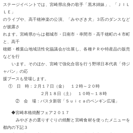
ステージイベントでは、宮崎県出身の歌手「黒木姉妹」、「ＪＩＬ
ＬＥ」
のライブや、高千穂神楽の公演、「みやざき犬」３匹のダンスなど
が披露さ
れます。宮崎県からは都城市・日南市・串間市・高千穂町の４市町
と、高千
穂郷・椎葉山地域活性化協議会が出展し、各種ＰＲや特産品の販売
などを行
います。そのほか、宮崎で強化合宿を行う野球日本代表「侍ジ
ャパン」の応
援ブースも登場します。
① 日 時：２月１７日（金） １２時～２０時
２月１８日（土） １０時～１８時
② 会 場：バスタ新宿「Ｓｕｉｃａのペンギン広場」
◆宮崎本格焼酎フェア２０１７
みやざきの選りすぐりの焼酎と宮崎食材を使ったメニューを
都内の下記３