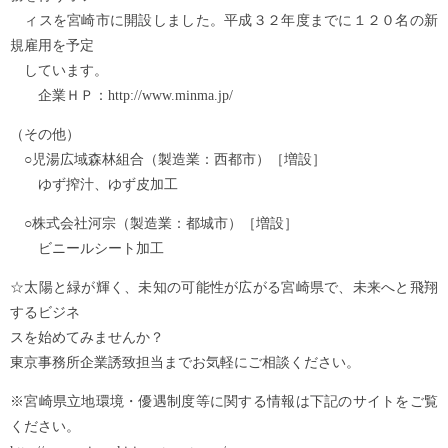
ィスを宮崎市に開設しました。平成３２年度までに１２０名の新
規雇用を予定
しています。
企業ＨＰ：http://www.minma.jp/
（その他）
○児湯広域森林組合（製造業：西都市）［増設］
ゆず搾汁、ゆず皮加工
○株式会社河宗（製造業：都城市）［増設］
ビニールシート加工
☆太陽と緑が輝く、未知の可能性が広がる宮崎県で、未来へと飛翔
するビジネ
スを始めてみませんか？
東京事務所企業誘致担当までお気軽にご相談ください。
※宮崎県立地環境・優遇制度等に関する情報は下記のサイトをご覧
ください。