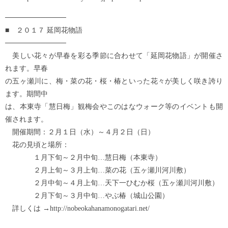
────────────
■ ２０１７ 延岡花物語
────────────
美しい花々が早春を彩る季節に合わせて「延岡花物語」が開催さ
れます。早春
の五ヶ瀬川に、梅・菜の花・桜・椿といった花々が美しく咲き誇り
ます。期間中
は、本東寺「慧日梅」観梅会やこのはなウォーク等のイベントも開
催されます。
開催期間：２月１日（水）～４月２日（日）
花の見頃と場所：
１月下旬～２月中旬…慧日梅（本東寺）
２月上旬～３月上旬…菜の花（五ヶ瀬川河川敷）
２月中旬～４月上旬…天下一ひむか桜（五ヶ瀬川河川敷）
２月下旬～３月中旬…やぶ椿（城山公園）
詳しくは →http://nobeokahanamonogatari.net/