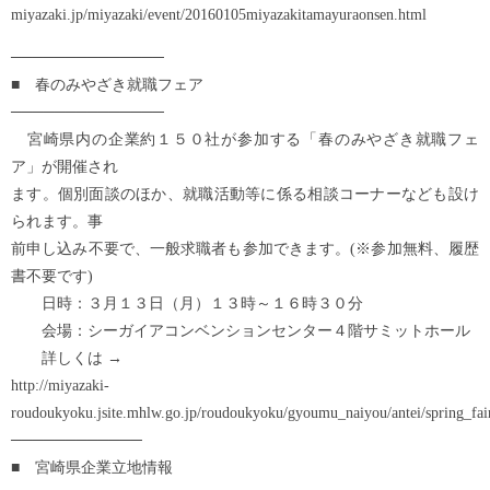
miyazaki.jp/miyazaki/event/20160105miyazakitamayuraonsen.html
──────────────
■ 春のみやざき就職フェア
──────────────
宮崎県内の企業約１５０社が参加する「春のみやざき就職フェ
ア」が開催され
ます。個別面談のほか、就職活動等に係る相談コーナーなども設け
られます。事
前申し込み不要で、一般求職者も参加できます。(※参加無料、履歴
書不要です)
日時：３月１３日（月）１３時～１６時３０分
会場：シーガイアコンベンションセンター４階サミットホール
詳しくは →
http://miyazaki-
roudoukyoku.jsite.mhlw.go.jp/roudoukyoku/gyoumu_naiyou/antei/spring_fai
────────────
■ 宮崎県企業立地情報