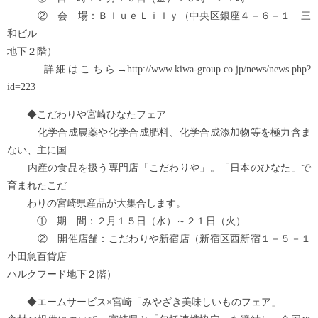
② 会 場：ＢｌｕｅＬｉｌｙ（中央区銀座４－６－１ 三
和ビル
地下２階）
詳細はこちら→http://www.kiwa-group.co.jp/news/news.php?
id=223
◆こだわりや宮崎ひなたフェア
化学合成農薬や化学合成肥料、化学合成添加物等を極力含ま
ない、主に国
内産の食品を扱う専門店「こだわりや」。「日本のひなた」で
育まれたこだ
わりの宮崎県産品が大集合します。
① 期 間：２月１５日（水）～２１日（火）
② 開催店舗：こだわりや新宿店（新宿区西新宿１－５－１
小田急百貨店
ハルクフード地下２階）
◆エームサービス×宮崎「みやざき美味しいものフェア」