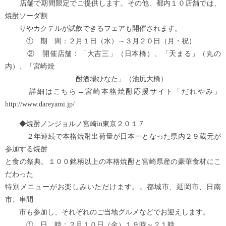
店舗で期間限定でご提供します。その他、都内１０店舗では、
焼酎ソーダ割
りやカクテルが試飲できるフェアも開催されます。
① 期 間：２月１日（水）～３月２０日（月・祝）
② 開催店舗：「大吉三」（日本橋）、「天まる」（丸の
内）、「宮崎焼
酎酒場ひなた」（池尻大橋）
詳細はこちら→宮崎本格焼酎応援サイト「だれやみ」
http://www.dareyami.jp/
◆焼酎ノンジョルノ宮崎in東京２０１７
２年連続で本格焼酎出荷量が日本一となった県内２９蔵元が
参加する焼酎
と食の祭典。１００銘柄以上の本格焼酎と宮崎県産の豪華食材にこ
だわった
特別メニューがお楽しみいただけます。。都城市、延岡市、日南
市、串間
市も参加し、それぞれのご当地グルメなどでお迎えします。
① 日 時：２月１０日（金）１９時～２１時