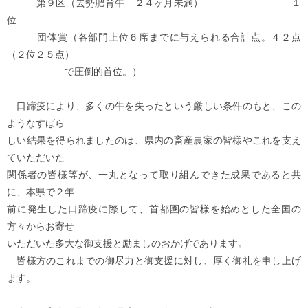
第９区（去勢肥育牛 ２４ヶ月未満） １
位
団体賞（各部門上位６席までに与えられる合計点。４２点
（２位２５点）
で圧倒的首位。）
口蹄疫により、多くの牛を失ったという厳しい条件のもと、この
ようなすばら
しい結果を得られましたのは、県内の畜産農家の皆様やこれを支え
ていただいた
関係者の皆様等が、一丸となって取り組んできた成果であると共
に、本県で２年
前に発生した口蹄疫に際して、首都圏の皆様を始めとした全国の
方々からお寄せ
いただいた多大な御支援と励ましのおかげであります。
皆様方のこれまでの御尽力と御支援に対し、厚く御礼を申し上げ
ます。