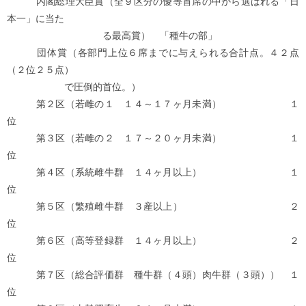
内閣総理大臣賞（全９区分の優等首席の中から選ばれる「日
本一」に当た
る最高賞） 「種牛の部」
団体賞（各部門上位６席までに与えられる合計点。４２点
（２位２５点）
で圧倒的首位。）
第２区（若雌の１ １４～１７ヶ月未満） １
位
第３区（若雌の２ １７～２０ヶ月未満） １
位
第４区（系統雌牛群 １４ヶ月以上） １
位
第５区（繁殖雌牛群 ３産以上） ２
位
第６区（高等登録群 １４ヶ月以上） ２
位
第７区（総合評価群 種牛群（４頭）肉牛群（３頭）） １
位