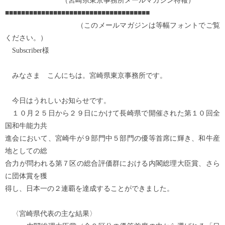
（宮崎県東京事務所メールマガジン特報）
■■■■■■■■■■■■■■■■■■■■■■■■■■■■■■■■■■■■
（このメールマガジンは等幅フォントでご覧
ください。）
Subscriber様
みなさま こんにちは。宮崎県東京事務所です。
今日はうれしいお知らせです。
１０月２５日から２９日にかけて長崎県で開催された第１０回全
国和牛能力共
進会において、宮崎牛が９部門中５部門の優等首席に輝き、和牛産
地としての総
合力が問われる第７区の総合評価群における内閣総理大臣賞、さら
に団体賞を獲
得し、日本一の２連覇を達成することができました。
〈宮崎県代表の主な結果〉