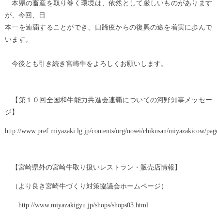
本県の畜産を取り巻く環境は、依然として厳しいものがあります
が、今回、日
本一を連覇することができ、口蹄疫からの復興の途を着実に歩んで
います。
今後とも引き続き宮崎牛をよろしくお願いします。
【第１０回全国和牛能力共進会連覇についての河野知事メッセー
ジ】
http://www.pref.miyazaki.lg.jp/contents/org/nosei/chikusan/miyazakicow/pa
【宮崎県外の宮崎牛取り扱いレストラン・販売店情報】
（より良き宮崎牛づくり対策協議会ホームページ）
http://www.miyazakigyu.jp/shops/shops03.html