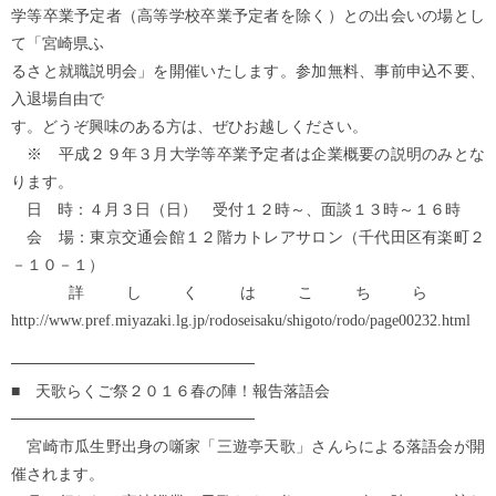
学等卒業予定者（高等学校卒業予定者を除く）との出会いの場とし
て「宮崎県ふ
るさと就職説明会」を開催いたします。参加無料、事前申込不要、
入退場自由で
す。どうぞ興味のある方は、ぜひお越しください。
※ 平成２９年３月大学等卒業予定者は企業概要の説明のみとな
ります。
日 時：４月３日（日） 受付１２時～、面談１３時～１６時
会 場：東京交通会館１２階カトレアサロン（千代田区有楽町２
－１０－１）
詳しくはこちら
http://www.pref.miyazaki.lg.jp/rodoseisaku/shigoto/rodo/page00232.html
──────────────────────
■ 天歌らくご祭２０１６春の陣！報告落語会
──────────────────────
宮崎市瓜生野出身の噺家「三遊亭天歌」さんらによる落語会が開
催されます。