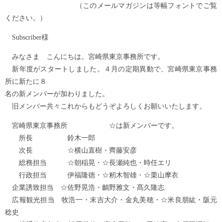
（このメールマガジンは等幅フォントでご覧
ください。）
Subscriber様
みなさま こんにちは。宮崎県東京事務所です。
新年度がスタートしました。４月の定期異動で、宮崎県東京事務
所に新たに８
名の新メンバーが加わりました。
旧メンバー共々これからもどうぞよろしくお願いいたします。
宮崎県東京事務所 ☆は新メンバーです。
所長 鈴木一郎
次長 ☆横山直樹・齊藤安彦
総務担当 ☆朝稲晃・☆長瀬純也・時任エリ
行政担当 伊福隆徳・☆籾木智雄・☆栗山摩衣
企業誘致担当 ☆佐野晃浩・鸙野雅文・髙久隆志
広報観光担当 牧浩一・末吉大介・金丸美穂・☆米良朋紘・阪元
稔史