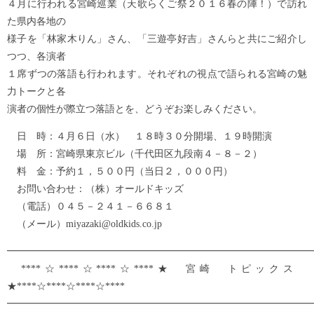
４月に行われる宮崎巡業（天歌らくご祭２０１６春の陣！）で訪れ
た県内各地の
様子を「林家木りん」さん、「三遊亭好吉」さんらと共にご紹介し
つつ、各演者
１席ずつの落語も行われます。それぞれの視点で語られる宮崎の魅
力トークと各
演者の個性が際立つ落語とを、どうぞお楽しみください。
日 時：４月６日（水） １８時３０分開場、１９時開演
場 所：宮崎県東京ビル（千代田区九段南４－８－２）
料 金：予約１，５００円（当日２，０００円）
お問い合わせ：（株）オールドキッズ
（電話）０４５－２４１－６６８１
（メール）miyazaki@oldkids.co.jp
━━━━━━━━━━━━━━━━━━━━━━━━━━━━━━━
****☆****☆****☆****★ 宮崎 トピックス
★****☆****☆****☆****
━━━━━━━━━━━━━━━━━━━━━━━━━━━━━━━