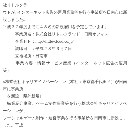
社リトルクラ
ウドが､インターネット広告の運用業務等を行う事業所を日南市に新
設しました｡
平成３２年度までに４８名の新規雇用を予定しています。
・ 事業所名：株式会社リトルクラウド 日南オフィス
・ 企業ＨＰ：http://little-cloud.co.jp/
・ 調印日 ：平成２８年３月７日
・ 立地場所：日南市
・ 事業内容：情報サービス産業（インターネット広告の運用
等）
○株式会社キャリアイノベーション（本社：東京都千代田区）が日南
市に事業所
を新設［県外新規］
職業紹介事業、ゲーム制作事業等を行う株式会社キャリアイノベ
ーションが、
ソーシャルゲーム制作・運営事業を行う事業所を日南市に新設しま
した。平成