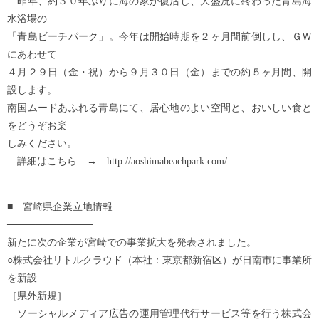
昨年、約３０年ぶりに海の家が復活し、大盛況に終わった青島海
水浴場の
「青島ビーチパーク」。今年は開始時期を２ヶ月間前倒しし、ＧＷ
にあわせて
４月２９日（金・祝）から９月３０日（金）までの約５ヶ月間、開
設します。
南国ムードあふれる青島にて、居心地のよい空間と、おいしい食と
をどうぞお楽
しみください。
詳細はこちら → http://aoshimabeachpark.com/
────────────
■ 宮崎県企業立地情報
────────────
新たに次の企業が宮崎での事業拡大を発表されました。
○株式会社リトルクラウド（本社：東京都新宿区）が日南市に事業所
を新設
［県外新規］
ソーシャルメディア広告の運用管理代行サービス等を行う株式会