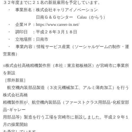
３２年度までに２１名の新規雇用を予定しています。
・ 事業所名：株式会社キャリアイノベーション
日南Ｇ＆Ｇセンター Calau（からう）
・ 企業ＨＰ：https://www.career-in.net/
・ 調印日 ：平成２８年３月１８日
・ 立地場所：日南市
・ 事業内容：情報サービス産業（ソーシャルゲームの制作・運
営業務）
○株式会社高橋精機製作所（本社：東京都板橋区）が宮崎市に事業所
を新設
［県外新規］
航空機内装部品製造（３次元機械加工、アルミ薄肉加工）を行う
株式会社高橋
精機製作所が、航空機内装部品（ファーストクラス用部品･化粧室部
品･ギャレー
用部品等）製造を行う工場を宮崎市に新設しました。平成２９年１
月の操業開始
を予定しています。