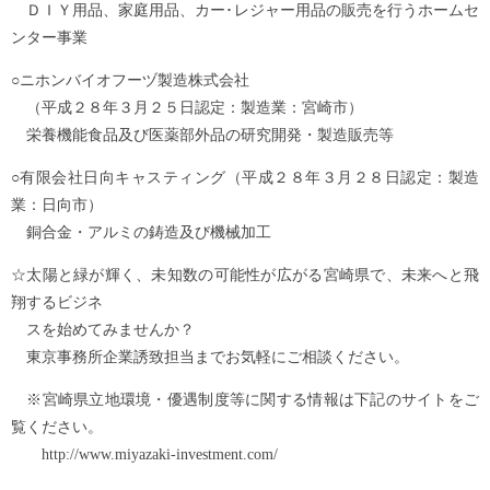
ＤＩＹ用品、家庭用品、カー･レジャー用品の販売を行うホームセ
ンター事業
○ニホンバイオフーヅ製造株式会社
（平成２８年３月２５日認定：製造業：宮崎市）
栄養機能食品及び医薬部外品の研究開発・製造販売等
○有限会社日向キャスティング（平成２８年３月２８日認定：製造
業：日向市）
銅合金・アルミの鋳造及び機械加工
☆太陽と緑が輝く、未知数の可能性が広がる宮崎県で、未来へと飛
翔するビジネ
スを始めてみませんか？
東京事務所企業誘致担当までお気軽にご相談ください。
※宮崎県立地環境・優遇制度等に関する情報は下記のサイトをご
覧ください。
http://www.miyazaki-investment.com/