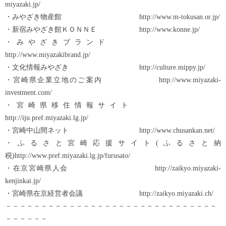
miyazaki.jp/
・みやざき物産館 http://www.m-tokusan.or.jp/
・新宿みやざき館ＫＯＮＮＥ http://www.konne.jp/
・みやざきブランド
http://www.miyazakibrand.jp/
・文化情報みやざき http://culture.mippy.jp/
・宮崎県企業立地のご案内 http://www.miyazaki-
investment.com/
・宮崎県移住情報サイト
http://iju.pref.miyazaki.lg.jp/
・宮崎中山間ネット http://www.chusankan.net/
・ふるさと宮崎応援サイト(ふるさと納
税)http://www.pref.miyazaki.lg.jp/furusato/
・在京宮崎県人会 http://zaikyo.miyazaki-
kenjinkai.jp/
・宮崎県在京経営者会議 http://zaikyo.miyazaki.ch/
－－－－－－－－－－－－－－－－－－－－－－－－－－－－－－
－－－－－－