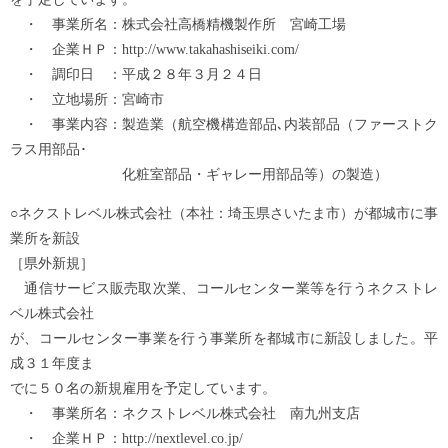
・ 事業所名：株式会社高橋精機製作所 宮崎工場
・ 企業ＨＰ：http://www.takahashiseiki.com/
・ 調印日 ：平成２８年３月２４日
・ 立地場所：宮崎市
・ 事業内容：製造業（航空機構造部品､内装部品（ファーストク
ラス用部品･
化粧室部品・ギャレー用部品等）の製造）
○ネクストレベル株式会社（本社：埼玉県さいたま市）が都城市に事
業所を新設
［県外新規］
通信サービス販売取次業、コールセンター業等を行うネクストレ
ベル株式会社
が、コールセンター事業を行う事業所を都城市に新設しました。平
成３１年度ま
でに５０名の新規雇用を予定しています。
・ 事業所名：ネクストレベル株式会社 南九州支店
・ 企業ＨＰ：http://nextlevel.co.jp/