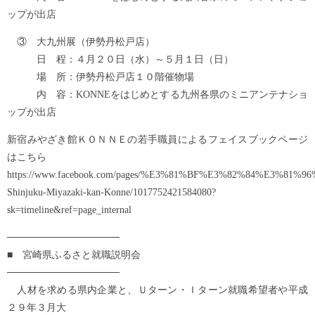
ップが出店
③ 大九州展（伊勢丹松戸店）
日 程：４月２０日（水）～５月１日（日）
場 所：伊勢丹松戸店１０階催物場
内 容：KONNEをはじめとする九州各県のミニアンテナショ
ップが出店
新宿みやざき館ＫＯＮＮＥの若手職員によるフェイスブックページ
はこちら
https://www.facebook.com/pages/%E3%81%BF%E3%82%84%E3
Shinjuku-Miyazaki-kan-Konne/1017752421584080?
sk=timeline&ref=page_internal
────────────────
■ 宮崎県ふるさと就職説明会
────────────────
人材を求める県内企業と、Ｕターン・Ｉターン就職希望者や平成
２９年３月大