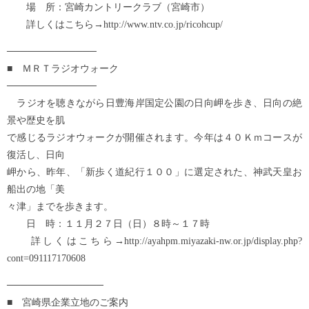
場 所：宮崎カントリークラブ（宮崎市）
詳しくはこちら→http://www.ntv.co.jp/ricohcup/
─────────────
■ ＭＲＴラジオウォーク
─────────────
ラジオを聴きながら日豊海岸国定公園の日向岬を歩き、日向の絶
景や歴史を肌
で感じるラジオウォークが開催されます。今年は４０Ｋｍコースが
復活し、日向
岬から、昨年、「新歩く道紀行１００」に選定された、神武天皇お
船出の地「美
々津」までを歩きます。
日 時：１１月２７日（日）８時～１７時
詳しくはこちら→http://ayahpm.miyazaki-nw.or.jp/display.php?
cont=091117170608
──────────────
■ 宮崎県企業立地のご案内