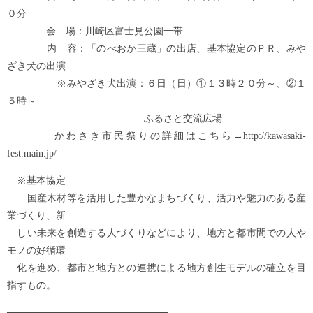
０分
会 場：川崎区富士見公園一帯
内 容：「のべおか三蔵」の出店、基本協定のＰＲ、みや
ざき犬の出演
※みやざき犬出演：６日（日）①１３時２０分～、②１
５時～
ふるさと交流広場
かわさき市民祭りの詳細はこちら→http://kawasaki-
fest.main.jp/
※基本協定
国産木材等を活用した豊かなまちづくり、活力や魅力のある産
業づくり、新
しい未来を創造する人づくりなどにより、地方と都市間での人や
モノの好循環
化を進め、都市と地方との連携による地方創生モデルの確立を目
指すもの。
───────────────────────