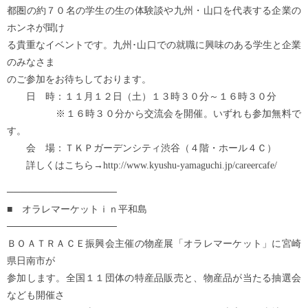
都圏の約７０名の学生の生の体験談や九州・山口を代表する企業の
ホンネが聞け
る貴重なイベントです。九州･山口での就職に興味のある学生と企業
のみなさま
のご参加をお待ちしております。
日 時：１１月１２日（土）１３時３０分～１６時３０分
※１６時３０分から交流会を開催。いずれも参加無料で
す。
会 場：ＴＫＰガーデンシティ渋谷（４階・ホール４Ｃ）
詳しくはこちら→http://www.kyushu-yamaguchi.jp/careercafe/
────────────────
■ オラレマーケットｉｎ平和島
────────────────
ＢＯＡＴＲＡＣＥ振興会主催の物産展「オラレマーケット」に宮崎
県日南市が
参加します。全国１１団体の特産品販売と、物産品が当たる抽選会
なども開催さ