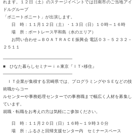
れます。１２日（土）のステージイベントでは日南市のご当地アイ
ドルグループ
「ボニートボニート」が出演します。
日 時：１１月１２日（土）・１３日（日）１０時～１６時
場 所：ボートレース平和島（水のエリア）
お問い合わせ→ＢＯＡＴＲＡＣＥ振興会 電話０３－５２３２－
２５１１
───────────────────────
■ ひなた暮らしセミナーｉｎ東京『ＩＴ×移住』
───────────────────────
ＩＴ企業が集積する宮崎県では、プログラミングやＳＥなどの技
術職からコー
ルセンターや事務処理センターでの事務職まで幅広く人材を募集し
ています。
就職・転職をお考えの方は気軽にご参加ください。
日 時：１１月２０日（日）１６時～１９時３０分
場 所：ふるさと回帰支援センター内 セミナースペース