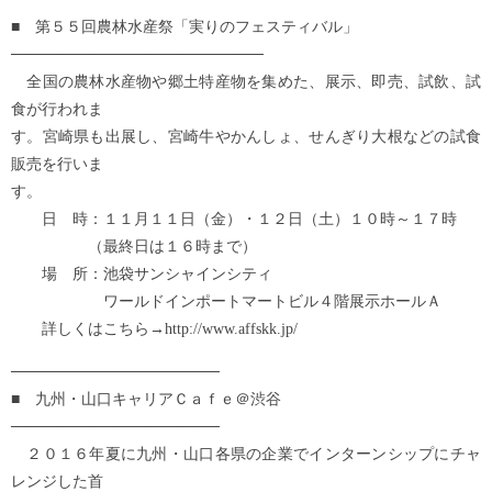
■ 第５５回農林水産祭「実りのフェスティバル」
───────────────────────
全国の農林水産物や郷土特産物を集めた、展示、即売、試飲、試
食が行われま
す。宮崎県も出展し、宮崎牛やかんしょ、せんぎり大根などの試食
販売を行いま
す。
日 時：１１月１１日（金）・１２日（土）１０時～１７時
（最終日は１６時まで）
場 所：池袋サンシャインシティ
ワールドインポートマートビル４階展示ホールＡ
詳しくはこちら→http://www.affskk.jp/
───────────────────
■ 九州・山口キャリアＣａｆｅ＠渋谷
───────────────────
２０１６年夏に九州・山口各県の企業でインターンシップにチャ
レンジした首