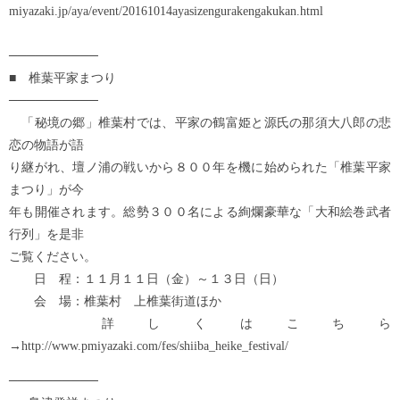
miyazaki.jp/aya/event/20161014ayasizengurakengakukan.html
──────────
■ 椎葉平家まつり
──────────
「秘境の郷」椎葉村では、平家の鶴富姫と源氏の那須大八郎の悲
恋の物語が語
り継がれ、壇ノ浦の戦いから８００年を機に始められた「椎葉平家
まつり」が今
年も開催されます。総勢３００名による絢爛豪華な「大和絵巻武者
行列」を是非
ご覧ください。
日 程：１１月１１日（金）～１３日（日）
会 場：椎葉村 上椎葉街道ほか
詳しくはこちら
→http://www.pmiyazaki.com/fes/shiiba_heike_festival/
──────────