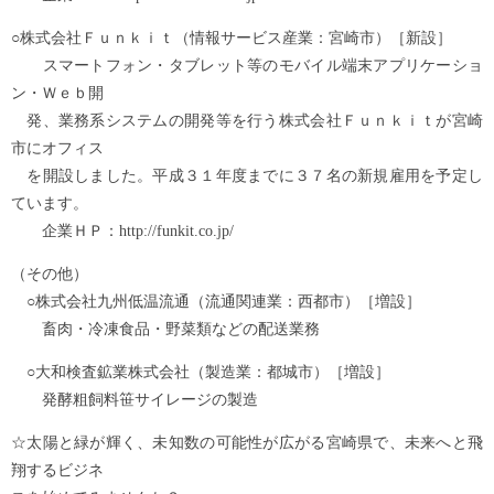
○株式会社Ｆｕｎｋｉｔ（情報サービス産業：宮崎市）［新設］
スマートフォン・タブレット等のモバイル端末アプリケーショ
ン・Ｗｅｂ開
発、業務系システムの開発等を行う株式会社Ｆｕｎｋｉｔが宮崎
市にオフィス
を開設しました。平成３１年度までに３７名の新規雇用を予定し
ています。
企業ＨＰ：http://funkit.co.jp/
（その他）
○株式会社九州低温流通（流通関連業：西都市）［増設］
畜肉・冷凍食品・野菜類などの配送業務
○大和検査鉱業株式会社（製造業：都城市）［増設］
発酵粗飼料笹サイレージの製造
☆太陽と緑が輝く、未知数の可能性が広がる宮崎県で、未来へと飛
翔するビジネ