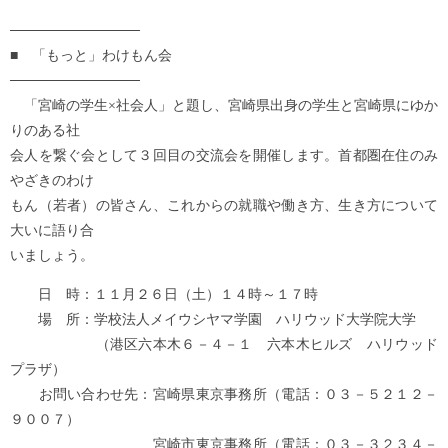
─────────────
■ 「もっと」わけもん会
─────────────
「宮崎の学生×社会人」と題し、宮崎県出身の学生と宮崎県にゆか
りのある社
会人を繋ぐ会として３回目の交流会を開催します。首都圏在住のみ
やざきのわけ
もん（若者）の皆さん、これからの就職や働き方、生き方について
大いに語り合
いましょう。
日 時：１１月２６日（土）１４時～１７時
場 所：学校法人メイウシヤマ学園 ハリウッド大学院大学
（港区六本木６－４－１ 六本木ヒルズ ハリウッド
プラザ）
お問い合わせ先：宮崎県東京事務所（電話：０３－５２１２－
９００７）
宮崎市東京事務所（電話：０３－３２３４－