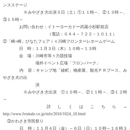
ンスステージ
※みやざき犬出演５日（土）①１１時～、②１３時～、
③１５時～
お問い合わせ：イトーヨーカドー武蔵小杉駅前店
（電話：０４４－７２２－１０１１）
②「崎×崎」ひなたフェアｉｎ川崎フロンターレホームゲーム
日 時：１１月３日（木）１０時～１３時
会 場：川崎市等々力競技場
場外イベント広場「フロンパーク」
内 容：キャンプ地「綾町」物産展、観光ＰＲブース、み
やざき犬の出
演
※みやざき犬出演 ①１０時～、②１１時～、③１２時
～
詳しくはこちら→
http://www.frontale.co.jp/info/2016/1024_10.html
③かわさき市民祭り
日 時：１１月４日（金）～６日（日）１０時～１６時３