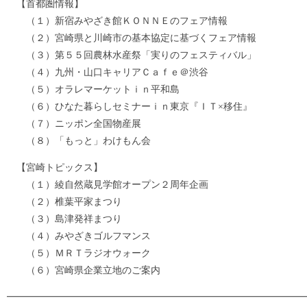
【首都圏情報】
（１）新宿みやざき館ＫＯＮＮＥのフェア情報
（２）宮崎県と川崎市の基本協定に基づくフェア情報
（３）第５５回農林水産祭「実りのフェスティバル」
（４）九州・山口キャリアＣａｆｅ＠渋谷
（５）オラレマーケットｉｎ平和島
（６）ひなた暮らしセミナーｉｎ東京『ＩＴ×移住』
（７）ニッポン全国物産展
（８）「もっと」わけもん会
【宮崎トピックス】
（１）綾自然蔵見学館オープン２周年企画
（２）椎葉平家まつり
（３）島津発祥まつり
（４）みやざきゴルフマンス
（５）ＭＲＴラジオウォーク
（６）宮崎県企業立地のご案内
━━━━━━━━━━━━━━━━━━━━━━━━━━━━━━━