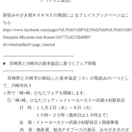
ア（ヤマエ食品）
新宿みやざき館ＫＯＮＮＥの職員によるフェイスブックページはこ
ちら
https://www.facebook.com/pages/%E3%81%BF%E3%82%84%E3
Shinjuku-Miyazaki-kan-Konne/1017752421584080?
sk=timeline&ref=page_internal
────────────────────────
■ 宮崎県と川崎市の基本協定に基づくフェア情報
────────────────────────
宮崎県と川崎市が締結した基本協定（※）の取組みの一つとし
て、川崎市内３
ヶ所で「崎×崎」ひなたフェアを開催します。
①「崎×崎」ひなたフェアｉｎイトーヨーカドー武蔵小杉駅前店
日 時：１１月２日（水）～８日（火）
１０時～２０時（最終日は１９時まで）
会 場：イトーヨーカドー武蔵小杉駅前店１階催事場
内 容：物産展、観光ＰＲブースの展示、みやざき犬のダ