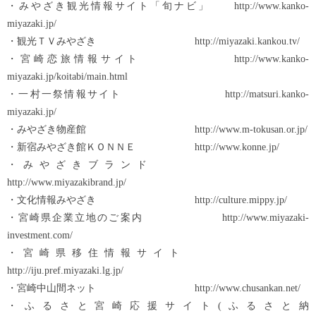
・みやざき観光情報サイト「旬ナビ」 http://www.kanko-
miyazaki.jp/
・観光ＴＶみやざき http://miyazaki.kankou.tv/
・宮崎恋旅情報サイト http://www.kanko-
miyazaki.jp/koitabi/main.html
・一村一祭情報サイト http://matsuri.kanko-
miyazaki.jp/
・みやざき物産館 http://www.m-tokusan.or.jp/
・新宿みやざき館ＫＯＮＮＥ http://www.konne.jp/
・みやざきブランド
http://www.miyazakibrand.jp/
・文化情報みやざき http://culture.mippy.jp/
・宮崎県企業立地のご案内 http://www.miyazaki-
investment.com/
・宮崎県移住情報サイト
http://iju.pref.miyazaki.lg.jp/
・宮崎中山間ネット http://www.chusankan.net/
・ふるさと宮崎応援サイト(ふるさと納