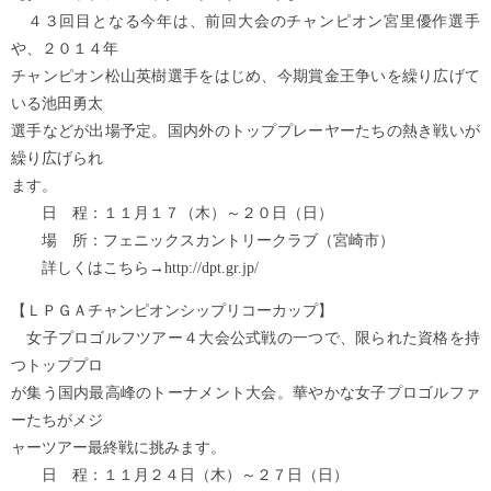
４３回目となる今年は、前回大会のチャンピオン宮里優作選手
や、２０１４年
チャンピオン松山英樹選手をはじめ、今期賞金王争いを繰り広げて
いる池田勇太
選手などが出場予定。国内外のトッププレーヤーたちの熱き戦いが
繰り広げられ
ます。
日 程：１１月１７（木）～２０日（日）
場 所：フェニックスカントリークラブ（宮崎市）
詳しくはこちら→http://dpt.gr.jp/
【ＬＰＧＡチャンピオンシップリコーカップ】
女子プロゴルフツアー４大会公式戦の一つで、限られた資格を持
つトッププロ
が集う国内最高峰のトーナメント大会。華やかな女子プロゴルファ
ーたちがメジ
ャーツアー最終戦に挑みます。
日 程：１１月２４日（木）～２７日（日）