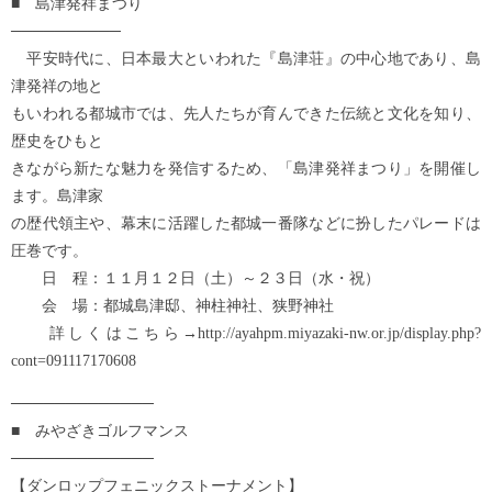
■ 島津発祥まつり
──────────
平安時代に、日本最大といわれた『島津荘』の中心地であり、島
津発祥の地と
もいわれる都城市では、先人たちが育んできた伝統と文化を知り、
歴史をひもと
きながら新たな魅力を発信するため、「島津発祥まつり」を開催し
ます。島津家
の歴代領主や、幕末に活躍した都城一番隊などに扮したパレードは
圧巻です。
日 程：１１月１２日（土）～２３日（水・祝）
会 場：都城島津邸、神柱神社、狭野神社
詳しくはこちら→http://ayahpm.miyazaki-nw.or.jp/display.php?
cont=091117170608
─────────────
■ みやざきゴルフマンス
─────────────
【ダンロップフェニックストーナメント】