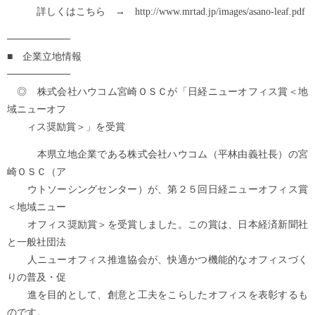
詳しくはこちら → http://www.mrtad.jp/images/asano-leaf.pdf
─────────
■ 企業立地情報
─────────
◎ 株式会社ハウコム宮崎ＯＳＣが「日経ニューオフィス賞＜地
域ニューオフ
ィス奨励賞＞」を受賞
本県立地企業である株式会社ハウコム（平林由義社長）の宮
崎ＯＳＣ（ア
ウトソーシングセンター）が、第２５回日経ニューオフィス賞
＜地域ニュー
オフィス奨励賞＞を受賞しました。この賞は、日本経済新聞社
と一般社団法
人ニューオフィス推進協会が、快適かつ機能的なオフィスづく
りの普及・促
進を目的として、創意と工夫をこらしたオフィスを表彰するも
のです。