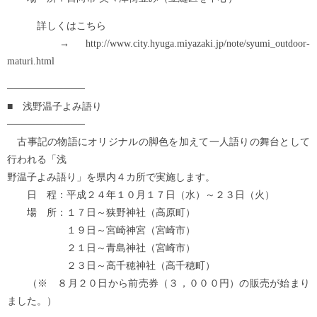
詳しくはこちら
→ http://www.city.hyuga.miyazaki.jp/note/syumi_outdoor-
maturi.html
───────────
■ 浅野温子よみ語り
───────────
古事記の物語にオリジナルの脚色を加えて一人語りの舞台として
行われる「浅
野温子よみ語り」を県内４カ所で実施します。
日 程：平成２４年１０月１７日（水）～２３日（火）
場 所：１７日～狭野神社（高原町）
１９日～宮崎神宮（宮崎市）
２１日～青島神社（宮崎市）
２３日～高千穂神社（高千穂町）
（※ ８月２０日から前売券（３，０００円）の販売が始まり
ました。）