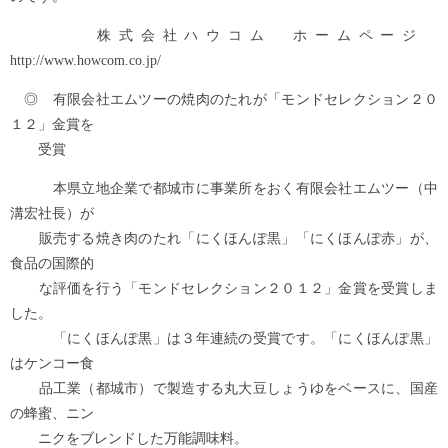
株式会社ハウコム ホームページ
http://www.howcom.co.jp/
◎ 有限会社エムツーの焼肉のたれが「モンドセレクション２０
１２」金賞を
受賞
本県立地企業で都城市に事業所をおく有限会社エムツー（中
溝宏社長）が
販売する焼き肉のたれ「にくほんぽ黒」「にくほんぽ赤」が、
食品の国際的
な評価を行う「モンドセレクション２０１２」金賞を受賞しま
した。
「にくほんぽ黒」は３年連続の受賞です。「にくほんぽ黒」
はケンコー食
品工業（都城市）で製造する丸大豆しょうゆをベースに、国産
の蜂蜜、ニン
ニクをブレンドした万能調味料。