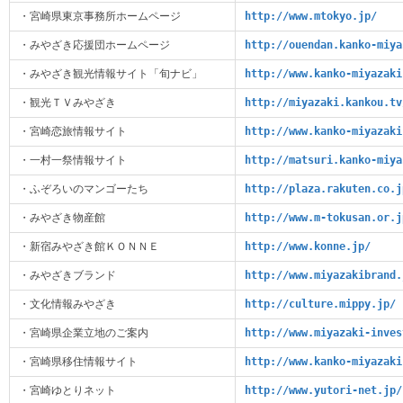
・宮崎県東京事務所ホームページ
http://www.mtokyo.jp/
・みやざき応援団ホームページ
http://ouendan.kanko-miya
・みやざき観光情報サイト「旬ナビ」
http://www.kanko-miyazaki
・観光ＴＶみやざき
http://miyazaki.kankou.tv
・宮崎恋旅情報サイト
http://www.kanko-miyazaki
・一村一祭情報サイト
http://matsuri.kanko-miya
・ふぞろいのマンゴーたち
http://plaza.rakuten.co.j
・みやざき物産館
http://www.m-tokusan.or.j
・新宿みやざき館ＫＯＮＮＥ
http://www.konne.jp/
・みやざきブランド
http://www.miyazakibrand.
・文化情報みやざき
http://culture.mippy.jp/
・宮崎県企業立地のご案内
http://www.miyazaki-inves
・宮崎県移住情報サイト
http://www.kanko-miyazaki
・宮崎ゆとりネット
http://www.yutori-net.jp/