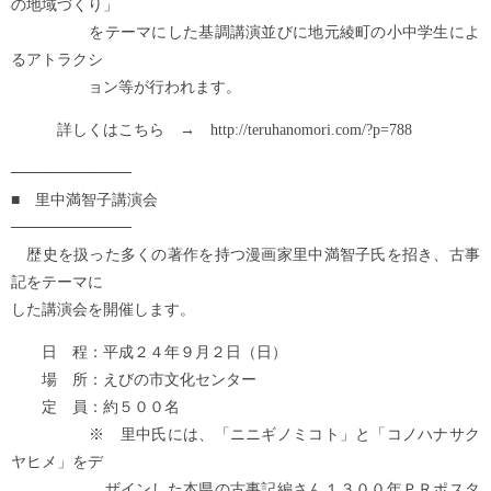
の地域づくり」
をテーマにした基調講演並びに地元綾町の小中学生によ
るアトラクシ
ョン等が行われます。
詳しくはこちら → http://teruhanomori.com/?p=788
───────────
■ 里中満智子講演会
───────────
歴史を扱った多くの著作を持つ漫画家里中満智子氏を招き、古事
記をテーマに
した講演会を開催します。
日 程：平成２４年９月２日（日）
場 所：えびの市文化センター
定 員：約５００名
※ 里中氏には、「ニニギノミコト」と「コノハナサク
ヤヒメ」をデ
ザインした本県の古事記編さん１３００年ＰＲポスタ