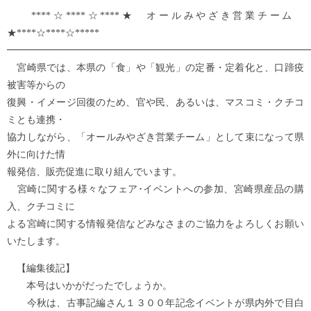
****☆****☆****★ オールみやざき営業チーム
★****☆****☆*****
━━━━━━━━━━━━━━━━━━━━━━━━━━━━━━━
宮崎県では、本県の「食」や「観光」の定番・定着化と、口蹄疫
被害等からの
復興・イメージ回復のため、官や民、あるいは、マスコミ・クチコ
ミとも連携・
協力しながら、「オールみやざき営業チーム」として束になって県
外に向けた情
報発信、販売促進に取り組んでいます。
宮崎に関する様々なフェア･イベントへの参加、宮崎県産品の購
入、クチコミに
よる宮崎に関する情報発信などみなさまのご協力をよろしくお願い
いたします。
【編集後記】
本号はいかがだったでしょうか。
今秋は、古事記編さん１３００年記念イベントが県内外で目白