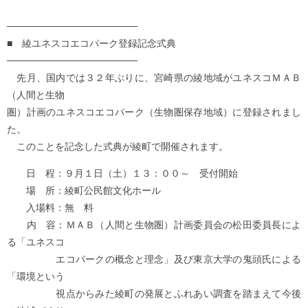
───────────────────
■ 綾ユネスコエコパーク登録記念式典
───────────────────
先月、国内では３２年ぶりに、宮崎県の綾地域がユネスコＭＡＢ
（人間と生物
圏）計画のユネスコエコパーク（生物圏保存地域）に登録されまし
た。
このことを記念した式典が綾町で開催されます。
日 程：９月１日（土）１３：００～ 受付開始
場 所：綾町公民館文化ホール
入場料：無 料
内 容：ＭＡＢ（人間と生物圏）計画委員会の松田委員長によ
る「ユネスコ
エコパークの概念と理念」及び東京大学の鬼頭氏による
「環境という
視点からみた綾町の発展とふれあい調査を踏まえて今後