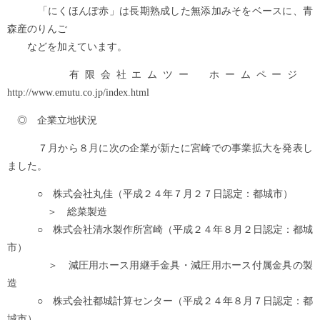
「にくほんぽ赤」は長期熟成した無添加みそをベースに、青
森産のりんご
などを加えています。
有限会社エムツー ホームページ
http://www.emutu.co.jp/index.html
◎ 企業立地状況
７月から８月に次の企業が新たに宮崎での事業拡大を発表し
ました。
○ 株式会社丸佳（平成２４年７月２７日認定：都城市）
＞ 総菜製造
○ 株式会社清水製作所宮崎（平成２４年８月２日認定：都城
市）
＞ 減圧用ホース用継手金具・減圧用ホース付属金具の製
造
○ 株式会社都城計算センター（平成２４年８月７日認定：都
城市）