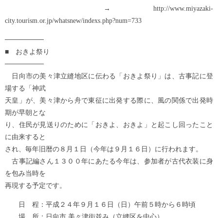
→ http://www.miyazaki-
city.tourism.or.jp/whatsnew/indexs.php?num=733
────────
■ おきよ祭り
────────
日向市の美々津立縫地区に伝わる「おきよ祭り」は、古事記に登
場する「神武
天皇」が、美々津から舟で東征に出発する際に、風の関係で出発時
期が早朝とな
り、住民が見送りのために「おきよ、おきよ」と起こし回ったこと
に由来すると
され、毎年旧暦の８月１日（今年は９月１６日）に行われます。
古事記編さん１３００年にあたる今年は、参加者が古代衣装に身
を包み当時を
再現する予定です。
日 程：平成２４年９月１６日（日）午前５時から６時頃
場 所：日向市 美々津街並み（立縫区を中心）