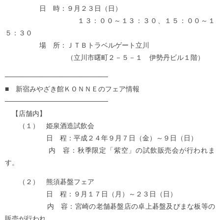
日 時：９月２３日（日）
１３：００～１３：３０、１５：００～１
５：３０
場 所：ＪＴＢトラベルゲート立川
（立川市曙町２－５－１ 伊勢丹ビル１階）
─────────────────────
■ 新宿みやざき館ＫＯＮＮＥのフェア情報
─────────────────────
【店舗内】
（１） 姫泉酒造試飲会
日 程：平成２４年９月７日（金）～９日（日）
内 容：秋季限定「紫空」の試飲販売会が行われま
す。
（２） 熊須碁盤フェア
日 程：９月１７日（月）～２３日（日）
内 容：宮崎の老舗碁盤店の卓上碁盤及びまな板等の
販売が行われ