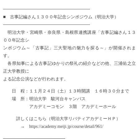
────────────────────────────
■ 古事記編さん１３００年記念シンポジウム（明治大学）
────────────────────────────
明治大学・宮崎県・奈良県・島根県連携講座「古事記編さん１３
００年記念シ
ンポジウム～「古事記」三大聖地の魅力を探る～」が開催されま
す。
各県知事による古事記ゆかりの祭礼の紹介などの他、三浦佑之立
正大学教授に
よる記念公演などが行われます。
日 程：１１月２４日（土）１３時開講 １６時３０分まで
場 所：明治大学 駿河台キャンパス
アカデミーコモン ３階 アカデミーホール
詳しくはこちら（明治大学リバティアカデミーＨＰ）
→ https://academy.meiji.jp/course/detail/961/
────────────────────