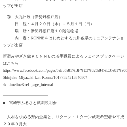
ップが出店
③ 大九州展（伊勢丹松戸店）
日 程：４月２０日（水）～５月１日（日）
場 所：伊勢丹松戸店１０階催物場
内 容：KONNEをはじめとする九州各県のミニアンテナショ
ップが出店
新宿みやざき館ＫＯＮＮＥの若手職員によるフェイスブックページ
はこちら
https://www.facebook.com/pages/%E3%81%BF%E3%82%84%E3
Shinjuku-Miyazaki-kan-Konne/1017752421584080?
sk=timeline&ref=page_internal
────────────────
■ 宮崎県ふるさと就職説明会
────────────────
人材を求める県内企業と、Ｕターン・Ｉターン就職希望者や平成
２９年３月大