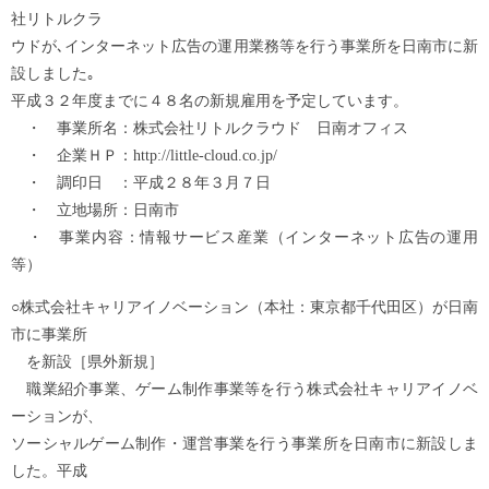
社リトルクラ
ウドが､インターネット広告の運用業務等を行う事業所を日南市に新
設しました｡
平成３２年度までに４８名の新規雇用を予定しています。
・ 事業所名：株式会社リトルクラウド 日南オフィス
・ 企業ＨＰ：http://little-cloud.co.jp/
・ 調印日 ：平成２８年３月７日
・ 立地場所：日南市
・ 事業内容：情報サービス産業（インターネット広告の運用
等）
○株式会社キャリアイノベーション（本社：東京都千代田区）が日南
市に事業所
を新設［県外新規］
職業紹介事業、ゲーム制作事業等を行う株式会社キャリアイノベ
ーションが、
ソーシャルゲーム制作・運営事業を行う事業所を日南市に新設しま
した。平成