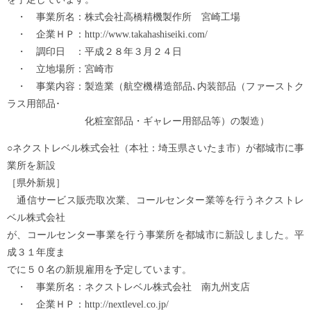
・ 事業所名：株式会社高橋精機製作所 宮崎工場
・ 企業ＨＰ：http://www.takahashiseiki.com/
・ 調印日 ：平成２８年３月２４日
・ 立地場所：宮崎市
・ 事業内容：製造業（航空機構造部品､内装部品（ファーストク
ラス用部品･
化粧室部品・ギャレー用部品等）の製造）
○ネクストレベル株式会社（本社：埼玉県さいたま市）が都城市に事
業所を新設
［県外新規］
通信サービス販売取次業、コールセンター業等を行うネクストレ
ベル株式会社
が、コールセンター事業を行う事業所を都城市に新設しました。平
成３１年度ま
でに５０名の新規雇用を予定しています。
・ 事業所名：ネクストレベル株式会社 南九州支店
・ 企業ＨＰ：http://nextlevel.co.jp/