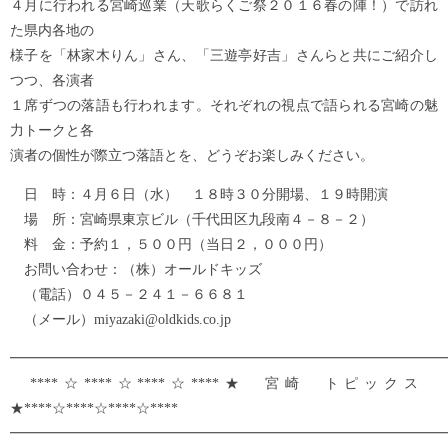
４月に行われる宮崎巡業（天歌らくご祭２０１６春の陣！）で訪れ
た県内各地の
様子を「林家木りん」さん、「三遊亭好吉」さんらと共にご紹介し
つつ、各演者
１席ずつの落語も行われます。それぞれの視点で語られる宮崎の魅
力トークと各
演者の個性が際立つ落語とを、どうぞお楽しみください。
日 時：４月６日（水） １８時３０分開場、１９時開演
場 所：宮崎県東京ビル（千代田区九段南４－８－２）
料 金：予約１，５００円（当日２，０００円）
お問い合わせ：（株）オールドキッズ
（電話）０４５－２４１－６６８１
（メール）miyazaki@oldkids.co.jp
━━━━━━━━━━━━━━━━━━━━━━━━━━━━━━━
****☆****☆****☆****★ 宮崎 トピックス
★****☆****☆****☆****
━━━━━━━━━━━━━━━━━━━━━━━━━━━━━━━