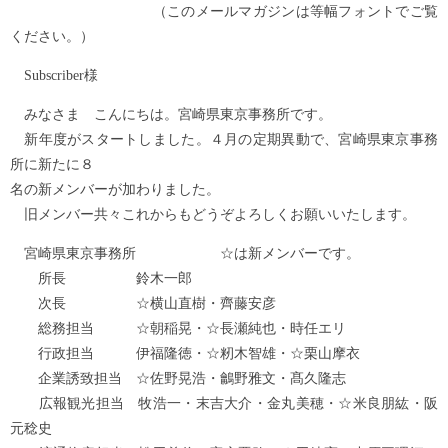
（このメールマガジンは等幅フォントでご覧
ください。）
Subscriber様
みなさま こんにちは。宮崎県東京事務所です。
新年度がスタートしました。４月の定期異動で、宮崎県東京事務
所に新たに８
名の新メンバーが加わりました。
旧メンバー共々これからもどうぞよろしくお願いいたします。
宮崎県東京事務所 ☆は新メンバーです。
所長 鈴木一郎
次長 ☆横山直樹・齊藤安彦
総務担当 ☆朝稲晃・☆長瀬純也・時任エリ
行政担当 伊福隆徳・☆籾木智雄・☆栗山摩衣
企業誘致担当 ☆佐野晃浩・鸙野雅文・髙久隆志
広報観光担当 牧浩一・末吉大介・金丸美穂・☆米良朋紘・阪
元稔史