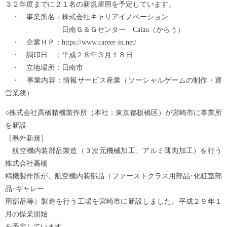
３２年度までに２１名の新規雇用を予定しています。
・ 事業所名：株式会社キャリアイノベーション
日南Ｇ＆Ｇセンター Calau（からう）
・ 企業ＨＰ：https://www.career-in.net/
・ 調印日 ：平成２８年３月１８日
・ 立地場所：日南市
・ 事業内容：情報サービス産業（ソーシャルゲームの制作・運
営業務）
○株式会社高橋精機製作所（本社：東京都板橋区）が宮崎市に事業所
を新設
［県外新規］
航空機内装部品製造（３次元機械加工、アルミ薄肉加工）を行う
株式会社高橋
精機製作所が、航空機内装部品（ファーストクラス用部品･化粧室部
品･ギャレー
用部品等）製造を行う工場を宮崎市に新設しました。平成２９年１
月の操業開始
を予定しています。