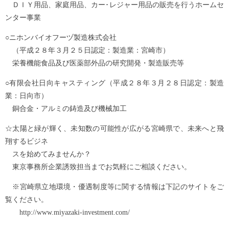
ＤＩＹ用品、家庭用品、カー･レジャー用品の販売を行うホームセ
ンター事業
○ニホンバイオフーヅ製造株式会社
（平成２８年３月２５日認定：製造業：宮崎市）
栄養機能食品及び医薬部外品の研究開発・製造販売等
○有限会社日向キャスティング（平成２８年３月２８日認定：製造
業：日向市）
銅合金・アルミの鋳造及び機械加工
☆太陽と緑が輝く、未知数の可能性が広がる宮崎県で、未来へと飛
翔するビジネ
スを始めてみませんか？
東京事務所企業誘致担当までお気軽にご相談ください。
※宮崎県立地環境・優遇制度等に関する情報は下記のサイトをご
覧ください。
http://www.miyazaki-investment.com/