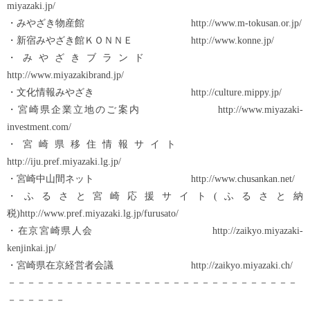
miyazaki.jp/
・みやざき物産館 http://www.m-tokusan.or.jp/
・新宿みやざき館ＫＯＮＮＥ http://www.konne.jp/
・みやざきブランド
http://www.miyazakibrand.jp/
・文化情報みやざき http://culture.mippy.jp/
・宮崎県企業立地のご案内 http://www.miyazaki-
investment.com/
・宮崎県移住情報サイト
http://iju.pref.miyazaki.lg.jp/
・宮崎中山間ネット http://www.chusankan.net/
・ふるさと宮崎応援サイト(ふるさと納
税)http://www.pref.miyazaki.lg.jp/furusato/
・在京宮崎県人会 http://zaikyo.miyazaki-
kenjinkai.jp/
・宮崎県在京経営者会議 http://zaikyo.miyazaki.ch/
－－－－－－－－－－－－－－－－－－－－－－－－－－－－－－
－－－－－－