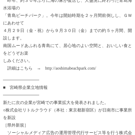
昨年、約３０年ぶりに海の家が復活し、大盛況に終わった青島海
水浴場の
「青島ビーチパーク」。今年は開始時期を２ヶ月間前倒しし、ＧＷ
にあわせて
４月２９日（金・祝）から９月３０日（金）までの約５ヶ月間、開
設します。
南国ムードあふれる青島にて、居心地のよい空間と、おいしい食と
をどうぞお楽
しみください。
詳細はこちら → http://aoshimabeachpark.com/
────────────
■ 宮崎県企業立地情報
────────────
新たに次の企業が宮崎での事業拡大を発表されました。
○株式会社リトルクラウド（本社：東京都新宿区）が日南市に事業所
を新設
［県外新規］
ソーシャルメディア広告の運用管理代行サービス等を行う株式会