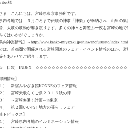
riber様
ま こんにちは。宮崎県東京事務所です。
内各地では、３月ごろまで伝統の神事「神楽」が奉納され、山里の集
音、太鼓の鼓動が響き渡ります。多くの神々と舞遊ぶ一夜を宮崎の地で
みてはいかがでしょうか。
楽情報】→http://www.kanko-miyazaki.jp/shinwanofurusato/index.html
は、首都圏で開催される宮崎関連のフェア・イベント情報のほか、宮
等もあわせてご紹介します。
☆ 目次 INDEX ☆☆☆☆☆☆☆☆☆☆☆☆☆☆☆☆☆☆☆☆☆☆☆
都圏情報】
 新宿みやざき館KONNEのフェア情報
） 宮崎天歌らくご祭２０１６秋の陣
 ～宮崎de働く計画～in東京
） 第２回いいね！地方の暮らしフェア
崎トピックス】
 宮崎県内各地のイルミネーション情報