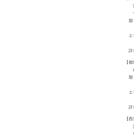
宮崎市
す。
期 間
１７
エリア
通り
詳しくはこ
【都城
都城
期 間
１７
エリア
とき
詳しくはこ
【西米
淡い朱
れた