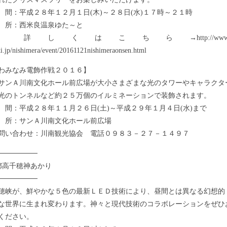
：平成２８年１２月１日(木)～２８日(水)１７時～２１時
所：西米良温泉ゆた～と
くはこちら→http://www.kan
i.jp/nishimera/event/20161121nishimeraonsen.html
みなみ電飾作戦２０１６】
川南文化ホール前広場が大小さまざまな光のタワーやキャラクタ
トンネルなど約２５万個のイルミネーションで装飾されます。
：平成２８年１１月２６日(土)～平成２９年１月４日(水)まで
所：サンＡ川南文化ホール前広場
い合わせ：川南観光協会 電話０９８３－２７－１４９７
────────
都高千穂神あかり
────────
峡が、鮮やかな５色の最新ＬＥＤ技術により、昼間とは異なる幻想的
な世界に生まれ変わります。神々と現代技術のコラボレーションをぜひ
ください。