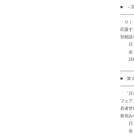
■ ～
────
ＵＩＪ
応援す
別相談
日 時
会 場
詳細、申し
────
■ 第
────
「日本
フェア
若者世
新宿み
日 時
会 場