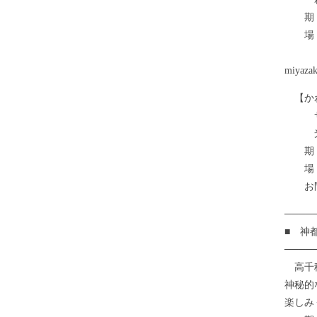
期 間
場 
詳し
miyazak
【かわ
サンＡ
光の
期 間
場 
お問
────
■ 神
────
高千穂
神秘的
楽しみ