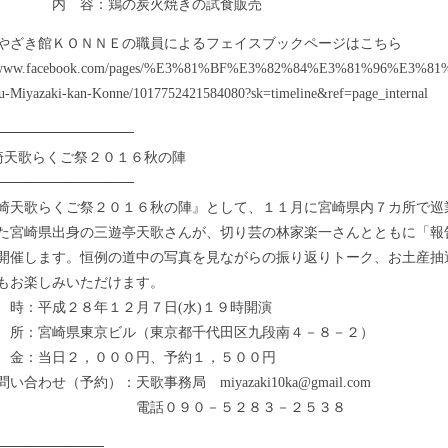
容：鶏の炭火焼きの試食販売
やざき館ＫＯＮＮＥの職員によるフェイスブックページはこちら
://www.facebook.com/pages/%E3%81%BF%E3%82%84%E3%81%96
u-Miyazaki-kan-Konne/1017752421584080?sk=timeline&ref=page_internal
──────────────
崎天歌らくご祭２０１６秋の陣
──────────────
天歌らくご祭２０１６秋の陣』として、１１月に宮崎県内７カ所で巡
た宮崎県出身の三遊亭天歌さんが、切り芸の林家楽一さんとともに「報
開催します。恒例の道中の写真を見ながらの振り返りトーク、お土産抽
もお楽しみいただけます。
：平成２８年１２月７日(水)１９時開演
：宮崎県東京ビル（東京都千代田区九段南４－８－２）
：当日２，０００円、予約１，５００円
わせ（予約）：天歌事務局 miyazaki10ka@gmail.com
話０９０－５２８３－２５３８
───────────