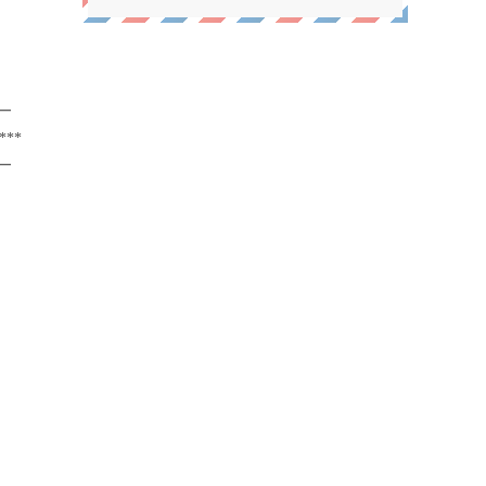
━
**
━