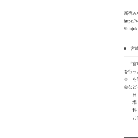
内 
新宿み
https
Shinjuk
────
■ 宮
────
『宮崎
を行っ
会」を
会など
日 時
場 所
料 金
お問い合
電
────