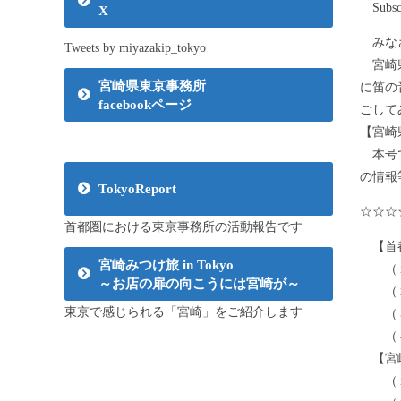
Subsc
X
みなさ
Tweets by miyazakip_tokyo
宮崎県
宮崎県東京事務所
に笛の
facebookページ
ごして
【宮崎県内神
本号で
の情報
TokyoReport
☆☆☆
首都圏における東京事務所の活動報告です
【首
宮崎みつけ旅 in Tokyo
（１）
～お店の扉の向こうには宮崎が～
（２
東京で感じられる「宮崎」をご紹介します
（３）
（４
【宮
（１）