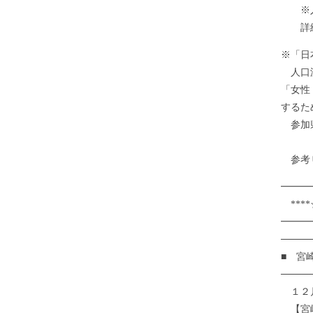
※入
詳細はこちら
※「日
人口減
「女性
するた
参加県
広島
参考ＵＲＬ
━━━
****
━━━
────
■ 宮
────
１２月
【宮崎