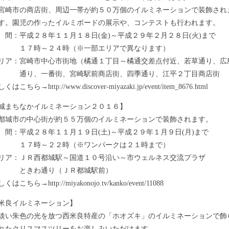
の商店街、周辺一帯が約５０万個のイルミネーションで装飾され
園児の作ったイルミボードの展示や、コンテストも行われます。
：平成２８年１１月１８日(金)～平成２９年２月２８日(火)まで
時～２４時（※一部エリアで異なります）
：宮崎市中心市街地（橘通１丁目～橘通交差点付近、若草通り、広
、一番街、宮崎駅前商店街、四季通り、江平２丁目商店街
ちら→http://www.discover-miyazaki.jp/event/item_8676.html
まちなかイルミネーション２０１６】
市の中心街が約５５万個のイルミネーションで装飾されます。
：平成２８年１１月１９日(土)～平成２９年１月９日(月)まで
時～２２時（※ワンパークは２１時まで）
：ＪＲ西都城駅～国道１０号沿い～市ウェルネス交流プラザ
わ通り（ＪＲ都城駅前）
ちら→http://miyakonojo.tv/kanko/event/11088
良イルミネーション】
色の光を放つ西米良特産の「ホオズキ」のイルミネーションで飾
クリスマスツリーをお楽しみいただけます。