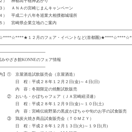
） 神都高千穂神あかり
） ＡＮＡの宮崎じまんキャンペーン
） 平成二十八年冬巡業大相撲都城場所
） 宮崎県企業立地のご案内
━━━━━━━━━━━━━━━━━━━━━━━━━━━━━━━━
☆****☆****★１２月のフェア・イベントなど(首都圏)★****☆****☆**
━━━━━━━━━━━━━━━━━━━━━━━━━━━━━━━━
────────────────
宿みやざき館KONNEのフェア情報
────────────────
内】① 京屋酒造試飲販売会（京屋酒造）
程：平成２８年１２月２日(金)～４日(日)
容：冬期限定の焼酎試飲販売
おいも・かぼちゃフェア（ＪＡ宮崎経済連）
程：平成２８年１２月９日(金)～１０日(土)
容：宮崎伝統野菜の黒皮かぼちゃや旬のお芋の試食販売
鶏炭火焼き商品試食販売会（ＴＯＭＺＹ）
程：平成２８年１２月１３日(火)～１９日(月)