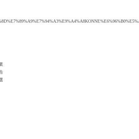
%E3%81%8D%E7%89%A9%E7%94%A3%E9%A4%A8KONNE%E6%96%B0%E5%
業
告
選