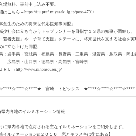
場無料、事前申し込み不要。
→https://iju.pref.miyazaki.lg.jp/post-4701/
本創生のための将来世代応援知事同盟」
少社会に立ち向かうトップランナーを目指す１３県の知事が団結し、
・若者支援」や「子育て支援」をテーマに、将来世代を支える社会を実
めに立ち上げた同盟。
：岩手県・宮城県・福島県・長野県・三重県・滋賀県・鳥取県・岡山
県・山口県・徳島県・高知県・宮崎県
→http://www.nihonsousei.jp/
━━━━━━━━━━━━━━━━━━━━━━━━━━━━━━━━
☆****☆****☆****★ 宮崎 トピックス ★****☆****☆****☆***
━━━━━━━━━━━━━━━━━━━━━━━━━━━━━━━━
────────────────
崎県内各地のイルミネーション情報
────────────────
に県内各地で点灯される主なイルミネーションをご紹介します。
イルミネーションin２０１６ 恋とキラメキは街にある】