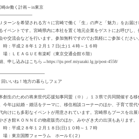
宮崎de働く計画～in東京
───────────
ターンを希望される方々に宮崎で働く「生」の声と「魅力」をお届け
るイベントです。宮崎県内に本社を置く地元企業をゲストにお呼びし、
会や交流会などを行います。参加無料ですのでお気軽にご参加ください
：平成２８年１２月１７日(土)１４時～１６時
：ＬＥＡＧＵＥ有楽町（東京交通会館６階）
込みはこちら→https://iju.pref.miyazaki.lg.jp/post-4558/
───────────────
２回いいね！地方の暮らしフェア
───────────────
創生のための将来世代応援知事同盟（※）」１３県で共同開催する移
。今年は結婚・婚活をテーマに、移住相談コーナーのほか、子育て世代
代向けにも多彩なイベントが用意されています。宮崎県もブースを出展
やざき館ＫＯＮＮＥの物産販売のほか、みやざき犬の出演もあります。
：平成２８年１２月１８日(日)１０時～１７時
：東京国際フォーラム ホールＥ(２)