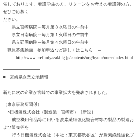
催しております。看護学生の方、Ｕターンをお考えの看護師の方、
ぜひご応募く
ださい。
県立宮崎病院～毎月第３水曜日の午前中
県立日南病院～毎月第１火曜日の午前中
県立延岡病院～毎月第４水曜日の午前中
職員募集動画、参加申込など詳しくはこちら →
http://www.pref.miyazaki.lg.jp/contents/org/byoin/nurse/index.html
────────────
■ 宮崎県企業立地情報
────────────
新たに次の企業が宮崎での事業拡大を発表されました。
（東京事務所関係）
○日機装株式会社（製造業：宮崎市）［新設］
航空機用部品等に用いる炭素繊維強化複合材等の製品の製造お
よび販売等を
行う日機装株式会社（本社：東京都渋谷区）が炭素繊維強化プ