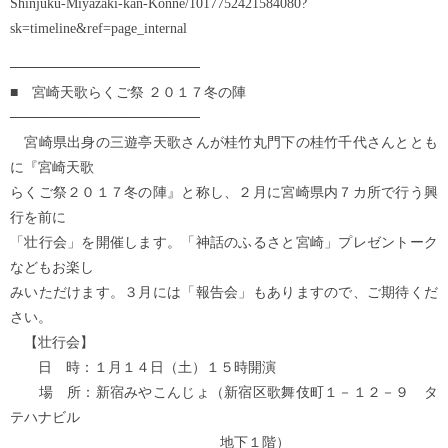
Shinjuku-Miyazaki-kan-Konne/1017752421584080?
sk=timeline&ref=page_internal
───────────────────
■ 宮崎天歌らくご祭 ２０１７冬の陣
───────────────────
宮崎県出身の三遊亭天歌さんが桂竹丸門下の桂竹千代さんととも
に『宮崎天歌
らくご祭２０１７冬の陣』と称し、２月に宮崎県内７カ所で行う興
行を前に
「壮行会」を開催します。「神話のふるさと宮崎」プレゼントーク
などもお楽し
みいただけます。３月には「報告会」もありますので、ご期待くだ
さい。
【壮行会】
日 時：１月１４日（土）１５時開演
場 所：新宿みやこんじょ（新宿区歌舞伎町１－１２－９ タ
テハナビル
地下１階）