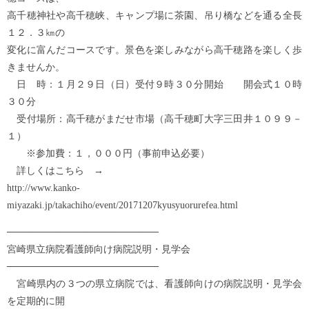
高千穂神社や高千穂峡、キャンプ場に茶園、吊り橋などを通る全長
１２．３㎞の
変化に富んだコースです。景色を楽しみながら高千穂路を楽しく歩
きませんか。
日 時：１月２９日（日）受付９時３０分開始 開会式１０時
３０分
受付場所：高千穂がまだせ市場（高千穂町大字三田井１０９９－
１）
※参加費：１，０００円（事前申込必要）
詳しくはこちら →
http://www.kanko-
miyazaki.jp/takachiho/event/20171207kyusyuorurefea.html
──────────────────────
宮崎県立病院看護師向け病院説明・見学会
──────────────────────
宮崎県内の３つの県立病院では、看護師向けの病院説明・見学会
を定期的に開