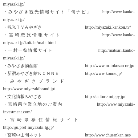
miyazaki.jp/
・みやざき観光情報サイト「旬ナビ」 http://www.kanko-
miyazaki.jp/
・観光ＴＶみやざき http://miyazaki.kankou.tv/
・宮崎恋旅情報サイト http://www.kanko-
miyazaki.jp/koitabi/main.html
・一村一祭情報サイト http://matsuri.kanko-
miyazaki.jp/
・みやざき物産館 http://www.m-tokusan.or.jp/
・新宿みやざき館ＫＯＮＮＥ http://www.konne.jp/
・みやざきブランド
http://www.miyazakibrand.jp/
・文化情報みやざき http://culture.mippy.jp/
・宮崎県企業立地のご案内 http://www.miyazaki-
investment.com/
・宮崎県移住情報サイト
http://iju.pref.miyazaki.lg.jp/
・宮崎中山間ネット http://www.chusankan.net/