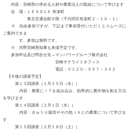
内容：宮崎県の求める人材や農業法人の取組について学びます
会 場：ＬＥＡＧＵＥ 有楽町
東京交通会館６階（千代田区有楽町２－１０－１）
※ 自由参加ですが、下記まで事前受付いただくとスムーズに
ご案内できま
す。参加は無料です。
※ 河野宮崎県知事も来場予定です。
参加申込及び問合せ先→マンパワーグループ株式会社
宮崎サテライトオフィス
電話：０１２０－５５７－３４２
【今後の講座予定】
第１３回講座［１月２５日（水）］
内容：農業にＩＴを組み込み、効率的に農作物を創る方法
を学びます
第１４回講座［２月１日（水）］
内容：きゅうり栽培やその他ＪＡとの農業について学びま
す
第１５回講座［２月１８日（土）］