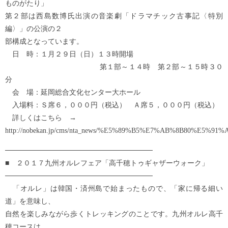
ものがたり」
第２部は西島数博氏出演の音楽劇「ドラマチック古事記〈特別
編〉」の公演の２
部構成となっています。
日 時：１月２９日（日）１３時開場
第１部～１４時 第２部～１５時３０
分
会 場：延岡総合文化センター大ホール
入場料：Ｓ席６，０００円（税込） Ａ席５，０００円（税込）
詳しくはこちら →
http://nobekan.jp/cms/nta_news/%E5%89%B5%E7%AB%8B
─────────────────────────────
■ ２０１７九州オルレフェア「高千穂トゥギャザーウォーク」
─────────────────────────────
「オルレ」は韓国・済州島で始まったもので、「家に帰る細い
道」を意味し、
自然を楽しみながら歩くトレッキングのことです。九州オルレ高千
穂コースは、