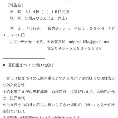
【報告会】
日 時：３月４日（土）１５時開演
場 所：新宿みやこんじょ（同上）
料 金：「壮行会」「報告会」とも 当日２，０００円、予約
１，５００円
お問い合わせ・予約：天歌事務局 miyazaki10ka@gmail.com
電話０９０－５２８３－２５３８
────────────────
■ 百段雛まつり 九州ひな紀行Ⅱ
────────────────
古より雛まつりの伝統を重んじてきた九州７県の様々な個性豊か
な雛文化と珠
玉のお雛さまが目黒雅叙園「百段階段」に集結します。宮崎県から
は、江戸時代
から女性を山の神と称しお祝いしてきた綾町の「雛山」と九州の小
京都といわれ
る日南市の飫肥藩ゆかりの品々が展示されます。