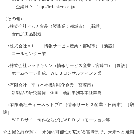
企業ＨＰ：http://led-tokyo.co.jp/
（その他）
○株式会社ヒムカ食品（製造業：都城市）［新設］
食肉加工品製造
○株式会社ＡＬＬ（情報サービス産業：都城市）［新設］
コールセンター業
○株式会社レッドキリン（情報サービス産業：宮崎市）［新設］
ホームページ作成、ＷＥＢコンサルティング業
○有限会社一平（本社機能強化企業：宮崎市）
新製品の研究開発、企画・会計事務等本社業務
○有限会社ティーネットプロ（情報サービス産業：日南市）［増
設］
ＷＥＢサイト制作ならびにＷＥＢプロモーション等
☆太陽と緑が輝く、未知の可能性が広がる宮崎県で、未来へと飛翔