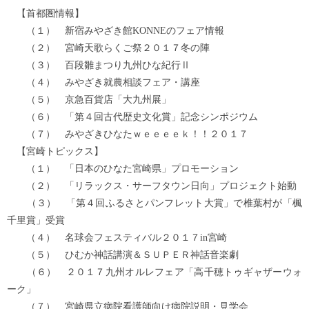
【首都圏情報】
（１） 新宿みやざき館KONNEのフェア情報
（２） 宮崎天歌らくご祭２０１７冬の陣
（３） 百段雛まつり九州ひな紀行Ⅱ
（４） みやざき就農相談フェア・講座
（５） 京急百貨店「大九州展」
（６） 「第４回古代歴史文化賞」記念シンポジウム
（７） みやざきひなたｗｅｅｅｅｋ！！２０１７
【宮崎トピックス】
（１） 「日本のひなた宮崎県」プロモーション
（２） 「リラックス・サーフタウン日向」プロジェクト始動
（３） 「第４回ふるさとパンフレット大賞」で椎葉村が「楓
千里賞」受賞
（４） 名球会フェスティバル２０１７in宮崎
（５） ひむか神話講演＆ＳＵＰＥＲ神話音楽劇
（６） ２０１７九州オルレフェア「高千穂トゥギャザーウォ
ーク」
（７） 宮崎県立病院看護師向け病院説明・見学会