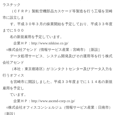
ラスチック
（ＣＦＲＰ）製航空機部品カスケード等製造を行う工場を宮崎
市に設立しま
す。平成３０年３月の操業開始を予定しており、平成３３年度
までに５００
名の新規雇用を予定しています。
企業ＨＰ：http://www.nikkiso.co.jp/
○株式会社アセンド（情報サービス産業：宮崎市）［新設］
データ処理サービス、システム開発及びその運用等を行う株式
会社アセンド
（本社：東京都港区）がコンタクトセンター及びデータ入力を
行うオフィス
を宮崎市に開設しました。平成３３年度までに１１４名の新規
雇用を予定し
ています。
企業ＨＰ：http://www.ascend-corp.co.jp/
○株式会社オフィスコンシェルジュ（情報サービス産業：日南市）
［新設］