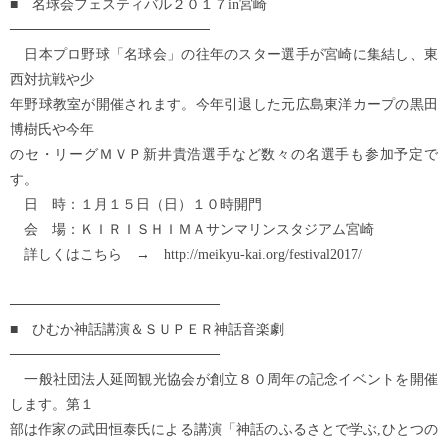
■ 名球会フェスティバル２０１７in宮崎
────────────────────
日本プロ野球「名球会」の往年のスター選手が宮崎に集結し、東
西対抗戦や少
年野球教室が開催されます。今年引退した元広島東洋カープの黒田
博樹氏や今年
のセ・リーグＭＶＰ新井貴浩選手など数々の名選手も参加予定で
す。
日 時：１月１５日（日）１０時開門
会 場：ＫＩＲＩＳＨＩＭＡサンマリンスタジアム宮崎
詳しくはこちら → http://meikyu-kai.org/festival2017/
─────────────────────
■ ひむか神話講演＆ＳＵＰＥＲ神話音楽劇
─────────────────────
一般社団法人延岡観光協会が創立８０周年の記念イベントを開催
します。第１
部は作家の武田恒泰氏による講演「神話のふるさとで学ぶ,ひとつの