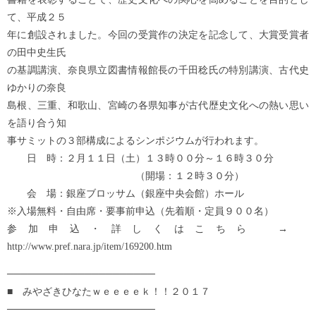
て、平成２５
年に創設されました。今回の受賞作の決定を記念して、大賞受賞者
の田中史生氏
の基調講演、奈良県立図書情報館長の千田稔氏の特別講演、古代史
ゆかりの奈良
島根、三重、和歌山、宮崎の各県知事が古代歴史文化への熱い思い
を語り合う知
事サミットの３部構成によるシンポジウムが行われます。
日 時：２月１１日（土）１３時００分～１６時３０分
（開場：１２時３０分）
会 場：銀座ブロッサム（銀座中央会館）ホール
※入場無料・自由席・要事前申込（先着順・定員９００名）
参加申込・詳しくはこちら →
http://www.pref.nara.jp/item/169200.htm
─────────────────────
■ みやざきひなたｗｅｅｅｅｋ！！２０１７
─────────────────────