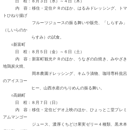
日 程：８月３日（水）～４日（木）
内 容：移住・定住ＰＲのほか、はるみドレッシング、トマ
トひねり揚げ
フルーツジュースの振る舞いや販売、「しらすみ」
（しいらのか
らすみ）の試食。
○新富町
日 程：８月５日（金）～６日（土）
内 容：新富町観光ＰＲのほか、うなぎの白焼き、みやざき
地鶏炭火焼、
岡本農園ドレッシング、キムラ漬物、珈琲専科批呂
のアイスコー
ヒー、山西水産のちりめんの振る舞い。
○高鍋町
日 程：８月７日（日）
内 容：移住・定住ビデオ上映のほか、ひょっとこ堂プレミ
アムマンゴー
ジュース、濃厚くちどけ果実ゼリー４種類、黒木本