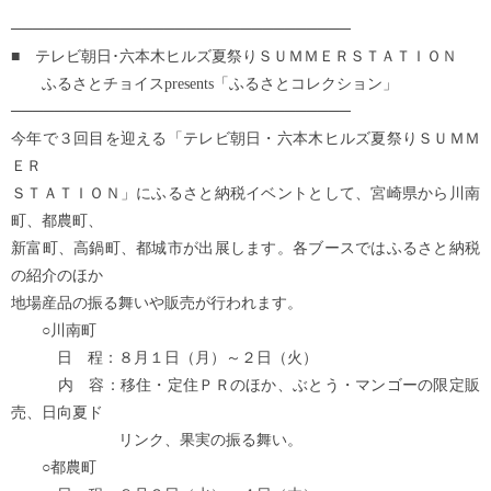
───────────────────────────────
■ テレビ朝日･六本木ヒルズ夏祭りＳＵＭＭＥＲＳＴＡＴＩＯＮ
ふるさとチョイスpresents「ふるさとコレクション」
───────────────────────────────
今年で３回目を迎える「テレビ朝日・六本木ヒルズ夏祭りＳＵＭＭ
ＥＲ
ＳＴＡＴＩＯＮ」にふるさと納税イベントとして、宮崎県から川南
町、都農町、
新富町、高鍋町、都城市が出展します。各ブースではふるさと納税
の紹介のほか
地場産品の振る舞いや販売が行われます。
○川南町
日 程：８月１日（月）～２日（火）
内 容：移住・定住ＰＲのほか、ぶとう・マンゴーの限定販
売、日向夏ド
リンク、果実の振る舞い。
○都農町