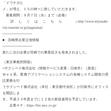
「イワナガヒ
メ」が増え、１５の神々に扮していただきます。
募集期間：９月７日（水）まで（必着）
詳しくはこちら →http://www.miyazaki-
city.tourism.or.jp/jingutaisai/
────────────
■ 宮崎県企業立地情報
────────────
新たに次の企業が宮崎での事業拡大を発表されました。
（東京事務所関係）
○サクシード株式会社（情報サービス産業：日南市）［新規］
Ｗｅｂ系、業務アプリケーションシステムの各種システム開発の受
託業務を行
うサクシード株式会社（本社：東京都中央区）が日南市にオフィス
を開設しま
す。平成３３年度までに１２名の新規雇用を予定しています。
企業ＨＰ：https://biz.succ.co.jp/