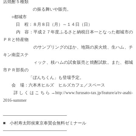
店焼酎５種類
の振る舞いや販売。
○都城市
日 程：８月８日（月）～１４日（日）
内 容：平成２７年度ふるさと納税日本一となった都城市の
ＰＲと特産物
のサンプリングのほか、地鶏の炭火焼、生ハム、チ
キン南蛮ステ
ィック、枝ハムの試食販売と焼酎試飲。また、都城
市ＰＲ部長の
「ぼんちくん」も登場予定。
会 場：六本木ヒルズ ヒルズカフェ／スペース
詳しくはこちら→http://www.furusato-tax.jp/feature/a/tv-asahi-
2016-summer
─────────────────────
■ 小村寿太郎侯東京奉賛会無料ゼミナール
─────────────────────