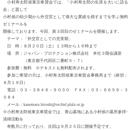
小村寿太郎侯東京奉賛会では、「小村寿太郎の生涯を大いに語る
会」と題して
小村侯の幼少期から外交官として偉大な業績を残すまでを学ぶ無料
ゼミナールを
開催しております。今回、第３回目のゼミナールを開催します。
テーマ：「外交官としての充実期」
日 時：８月２０日（土）１３時から１６時まで
場 所：ジャパン・プロテクション株式会社 本社３階会議室
（東京都千代田区二番町５－７）
参加費：無料 ※テキストも無料配布されます。
参加ご希望の方は、小村寿太郎侯東京奉賛会事務局まで（締切：
８月１９日）
電話：０３－３８４６－９０３０ ＦＡＸ：０３－６６５９－３
０８４
メール：kanemaru.hiroshi@orchid.plala.or.jp
※小村寿太郎侯東京奉賛会では、青山墓地にある小村侯の墓所参拝･
清掃活動を
奇数月に行っており、次回は９月２５日に開催予定です。