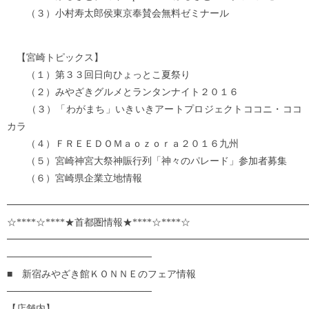
（３）小村寿太郎侯東京奉賛会無料ゼミナール
【宮崎トピックス】
（１）第３３回日向ひょっとこ夏祭り
（２）みやざきグルメとランタンナイト２０１６
（３）「わがまち」いきいきアートプロジェクトココニ・ココ
カラ
（４）ＦＲＥＥＤＯＭａｏｚｏｒａ２０１６九州
（５）宮崎神宮大祭神賑行列「神々のパレード」参加者募集
（６）宮崎県企業立地情報
━━━━━━━━━━━━━━━━━━━━━━━━━━
☆****☆****★首都圏情報★****☆****☆
━━━━━━━━━━━━━━━━━━━━━━━━━━━━━━━
─────────────────────
■ 新宿みやざき館ＫＯＮＮＥのフェア情報
─────────────────────
【店舗内】