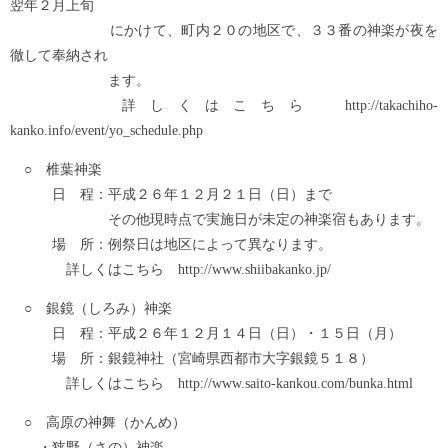
翌年２月上旬
にかけて、町内２０の地区で、３３番の神楽が夜を
徹して奉納され
ます。
詳しくはこちら http://takachiho-
kanko.info/event/yo_schedule.php
○ 椎葉神楽
日 程：平成２６年１２月２１日（日）まで
その他現時点で実施日が未定の神楽宿もあります。
場 所：例祭日は地区によって異なります。
詳しくはこちら http://www.shiibakanko.jp/
○ 銀鏡（しろみ）神楽
日 程：平成２６年１２月１４日（日）・１５日（月）
場 所：銀鏡神社（宮崎県西都市大字銀鏡５１８）
詳しくはこちら http://www.saito-kankou.com/bunka.html
○ 高原の神舞（かんめ）
・狭野（さの）神楽