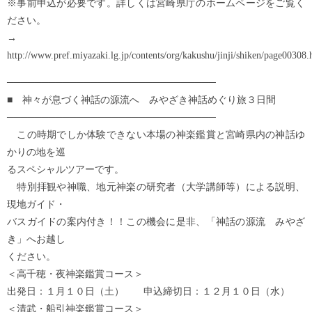
※事前申込が必要です。詳しくは宮崎県庁のホームページをご覧く
ださい。
→
http://www.pref.miyazaki.lg.jp/contents/org/kakushu/jinji/shiken/page00308.
──────────────────────────────
■ 神々が息づく神話の源流へ みやざき神話めぐり旅３日間
──────────────────────────────
この時期でしか体験できない本場の神楽鑑賞と宮崎県内の神話ゆ
かりの地を巡
るスペシャルツアーです。
特別拝観や神職、地元神楽の研究者（大学講師等）による説明、
現地ガイド・
バスガイドの案内付き！！この機会に是非、「神話の源流 みやざ
き」へお越し
ください。
＜高千穂・夜神楽鑑賞コース＞
出発日：１月１０日（土） 申込締切日：１２月１０日（水）
＜清武・船引神楽鑑賞コース＞