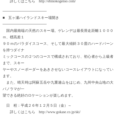
詳しくはこちら http://ebinokogenso.com/
─────────────────
■ 五ヶ瀬ハイランドスキー場開き
─────────────────
国内最南端の天然のスキー場。ゲレンデは最長滑走距離１０００
ｍ、標高差１
９０ｍのパラダイスコース、そして最大傾斜３０度のハードバーン
を持つダイナ
ミックコースの２つのコースで構成されており、初心者から上級者
まで、スキー
ヤーやスノーボーダーをあきさせないコースレイアウトになってい
ます。
また、晴天時は阿蘇五岳や九重連山をはじめ、九州中央山地の大
パノラマが一
望できる絶好のロケーションが楽しめます。
日 程：平成２６年１２月５日（金）～
詳しくはこちら http://www.gokase.co.jp/ski/