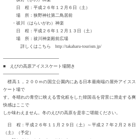
日 程：平成２６年１２月６日（土）
場 所：狭野神社第二鳥居前
・祓川（はらいがわ）神楽
日 程：平成２６年１２月１３日（土）
場 所：祓川神楽殿前広場
詳しくはこちら http://takaharu-tourism.jp/
──────────────────
■ えびの高原アイススケート場開き
──────────────────
標高１，２００ｍの国立公園内にある日本最南端の屋外アイスス
ケート場で
す。冬晴れの青空に映える雪化粧をした韓国岳を背景に滑走する爽
快感はここで
しか味わえません。冬のえびの高原を是非ご堪能ください。
日 程：平成２６年１１月２９日（土）～平成２７年２月２８日
（土）（予定）