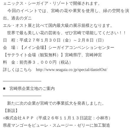
ェニックス・シーガイア・リゾートで開催されます。
今回のイベントでは、宮崎の花や果実を使用し、緑の空間を演
出。過去のダニ
エル・オスト展と比べて国内最大級の展示規模となります。
世界で最も美しい花の芸術を、ぜひ宮崎で堪能してください！！
日 程：平成２７年１月３０日（金）～２月８日（日）
会 場：【メイン会場】シーガイアコンベンションセンター
【サテライト会場（観覧無料）】宮崎県庁、宮崎神宮
料 金：前売券３，０００円（税込）
詳しくはこちら http://www.seagaia.co.jp/special/danielOst/
─────────────
■ 宮崎県企業立地のご案内
─────────────
新たに次の企業が宮崎での事業拡大を発表しました。
【新設】
○株式会社ＡＰＰ（平成２６年１１月１３日認定：小林市）
県産マンゴーをピューレ・スムージー・ゼリーに加工製造