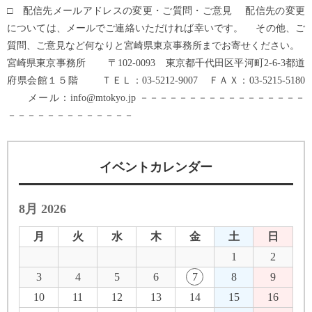
□ 配信先メールアドレスの変更・ご質問・ご意見 配信先の変更
については、メールでご連絡いただければ幸いです。 その他、ご
質問、ご意見など何なりと宮崎県東京事務所までお寄せください。
宮崎県東京事務所 〒102-0093 東京都千代田区平河町2-6-3都道
府県会館１５階 ＴＥＬ：03-5212-9007 ＦＡＸ：03-5215-5180
メール：info@mtokyo.jp －－－－－－－－－－－－－－－－－
－－－－－－－－－－－－－
イベントカレンダー
8月 2026
月
火
水
木
金
土
日
1
2
3
4
5
6
7
8
9
10
11
12
13
14
15
16