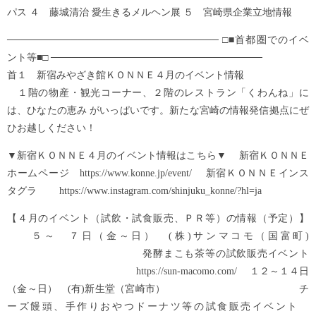
パス ４ 藤城清治 愛生きるメルヘン展 ５ 宮崎県企業立地情報
────────────────────────────── □■首都圏でのイベ
ント等■□ ──────────────────────────────
首１ 新宿みやざき館ＫＯＮＮＥ４月のイベント情報
１階の物産・観光コーナー、２階のレストラン「くわんね」に
は、ひなたの恵み がいっぱいです。新たな宮崎の情報発信拠点にぜ
ひお越しください！
▼新宿ＫＯＮＮＥ４月のイベント情報はこちら▼ 新宿ＫＯＮＮＥ
ホームページ https://www.konne.jp/event/ 新宿ＫＯＮＮＥインス
タグラ https://www.instagram.com/shinjuku_konne/?hl=ja
【４月のイベント（試飲・試食販売、ＰＲ等）の情報（予定）】
５～ ７日（金～日） (株)サンマコモ（国富町)
発酵まこも茶等の試飲販売イベント
https://sun-macomo.com/ １２～１４日
（金～日） (有)新生堂（宮崎市） チ
ーズ饅頭、手作りおやつドーナツ等の試食販売イベント