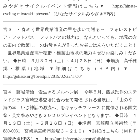
みやざきサイクルイベント情報はこちら▼ https://hinata-
cycling.miyazaki.jp/event/ （ひなたサイクルみやざきHP内）
──────────────────────────────
宮３ ～春めく世界農業遺産の里を歩いて巡る～ フォレストピ
ア・フットパス フットパスの魅力は、なんといっても、地元の方
の案内で散策し、 のお母さんが作ったお昼ごはんをいただくこと！
世界農業遺産高千穂郷・椎葉山地域の魅力をぜひお楽しみくださ
い。 ◆日時 ３月３０日（土）～４月２８日（日） ◆場所 高千穂
郷・椎葉山地域 ▼詳細はこちら（ＨＰ内）▼
http://gokase.org/forestpia/2019/02/22/1730/
──────────────────────────────
宮４ 藤城清治 愛生きるメルヘン展 今年５月、藤城氏作のステ
ンドグラス宮崎空港登場に合わせて開催 される当展は、「山の幸
海の幸 いざ神話の源流へ」をキャッチフレーズ に開催される国文
祭・芸文祭みやざき２０２０プレイベントとなります。 ◆日時 ４
月１３日（土）～５月２６日（日） ◆場所 宮崎県立美術館（〒
880-0031 宮崎県宮崎市船塚３－２１０） ▼詳細はこちら（ＭＲＴ
宮崎放送HP内）▼ http://mrt.jp/event/contents/fujishiro/