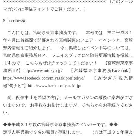
∞∞∞∞∞∞∞∞∞∞∞∞∞∞∞∞∞∞∞∞∞∞∞∞∞∞∞∞∞∞∞∞∞∞ （このメール
マガジンは等幅フォントでご覧ください。）
Subscriber様
こんにちは。宮崎県東京事務所です。 本号では、主に平成３１
年４月に首都圏で開催される宮崎関連のフェア・ イベントと、宮崎
県内情報をご紹介します。 今回掲載したイベント等については、
宮崎県東京事務所ＨＰ、 フェイスブックにて随時更新情報を掲載し
ますので、 こちらもぜひチェックしてください！ 【宮崎県東京事
務所HP】http://www.mtokyo.jp/ 【宮崎県東京事務所Facebook】
https://www.facebook.com/miyazakipref.tokyo/ 【みやざき観光情
報”旬ナビ”】http://www.kanko-miyazaki.jp/
尚、配信中止を希望の方は、メールマガジンの最後に案内がござ
いますので、 お手数をお掛けしますが、そちらからお手続きくださ
い。
◆◆平成３１年度の宮崎県東京事務所のメンバーです。◆◆
定期人事異動で９名の職員が異動します。 （☆は平成３１年度よ