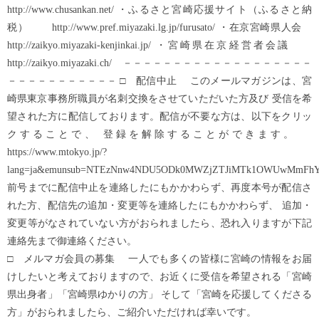
http://www.chusankan.net/ ・ふるさと宮崎応援サイト（ふるさと納
税） http://www.pref.miyazaki.lg.jp/furusato/ ・在京宮崎県人会
http://zaikyo.miyazaki-kenjinkai.jp/ ・宮崎県在京経営者会議
http://zaikyo.miyazaki.ch/ －－－－－－－－－－－－－－－－－－－
－－－－－－－－－－－ □ 配信中止 このメールマガジンは、宮
崎県東京事務所職員が名刺交換をさせていただいた方及び 受信を希
望された方に配信しております。配信が不要な方は、以下をクリッ
クすることで、 登録を解除することができます。
https://www.mtokyo.jp/?
lang=ja&emunsub=NTEzNnw4NDU5ODk0MWZjZTJiMTk1OWUwMmFh
前号までに配信中止を連絡したにもかかわらず、再度本号が配信さ
れた方、配信先の追加・変更等を連絡したにもかかわらず、 追加・
変更等がなされていない方がおられましたら、恐れ入りますが下記
連絡先まで御連絡ください。
□ メルマガ会員の募集 一人でも多くの皆様に宮崎の情報をお届
けしたいと考えておりますので、お近くに受信を希望される「宮崎
県出身者」「宮崎県ゆかりの方」 そして「宮崎を応援してくださる
方」がおられましたら、ご紹介いただければ幸いです。