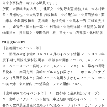
り東京事務所に着任する職員です。）
所長 ☆福嶋清美 次長 川北正文・☆海野由憲 総務担当 ☆木村新
吾・長瀬純也・☆大島采香 行政担当 ☆松元弘樹・☆原田浩幸・栗
山摩衣 企業誘致担当 高橋宏・池袋克伸・☆黒木一秀 広報観光担
当 川﨑智子・恒吉桂一郎・中村香織・☆池島洋輔・常盤晃弘 流通
物産担当 押川裕文・栗間信行・根井章次・☆白石邦彦・北村明彦
□■目次Index■□────────────────────
【首都圏でのイベント等】
１ 新宿みやざき館ＫＯＮＮＥ４月のイベント情報 ２ ２０１９年
度下期九州観光素材説明会・相談会の開催について（４／２５）
３ ベニースーパー宮崎フェア（４／２７・２８） ４ 早春の長野
県松本に、南国九州・宮崎のグルメをお届け！ ホテルブエナビ
スタ（長野県松本市）宮崎フェア＆九州うまかもんフェア ５ めい
つ美々鯵 東京都内での勉強会・フェア開催について
【宮崎県内でのイベント等】 １ 西都市に温泉施設がオープン！
２ 宮崎サイクルイベント情報（申込期限間近のイベント） ３ ～
春めく世界農業遺産の里を歩いて巡る～ フォレストピア・フット