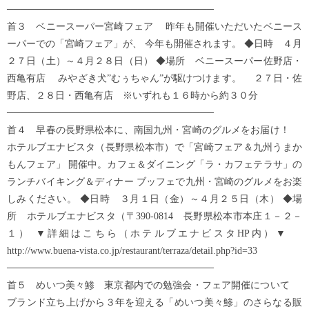
──────────────────────────────
首３ ベニースーパー宮崎フェア 昨年も開催いただいたベニース
ーパーでの「宮崎フェア」が、 今年も開催されます。 ◆日時 ４月
２７日（土）～４月２８日（日） ◆場所 ベニースーパー佐野店・
西亀有店 みやざき犬”むぅちゃん”が駆けつけます。 ２７日・佐
野店、２８日・西亀有店 ※いずれも１６時から約３０分
──────────────────────────────
首４ 早春の長野県松本に、南国九州・宮崎のグルメをお届け！
ホテルブエナビスタ（長野県松本市）で「宮崎フェア＆九州うまか
もんフェア」 開催中。カフェ＆ダイニング「ラ・カフェテラサ」の
ランチバイキング＆ディナー ブッフェで九州・宮崎のグルメをお楽
しみください。 ◆日時 ３月１日（金）～４月２５日（木） ◆場
所 ホテルブエナビスタ（〒390-0814 長野県松本市本庄１－２－
１） ▼詳細はこちら（ホテルブエナビスタHP内）▼
http://www.buena-vista.co.jp/restaurant/terraza/detail.php?id=33
──────────────────────────────
首５ めいつ美々鯵 東京都内での勉強会・フェア開催について
ブランド立ち上げから３年を迎える「めいつ美々鯵」のさらなる販