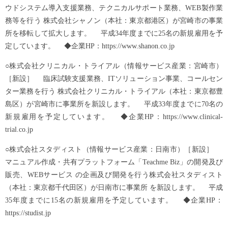
ウドシステム導入支援業務、テクニカルサポート業務、WEB製作業
務等を行う 株式会社シャノン（本社：東京都港区）が宮崎市の事業
所を移転して拡大します。 平成34年度までに25名の新規雇用を予
定しています。 ◆企業HP：https://www.shanon.co.jp
○株式会社クリニカル・トライアル（情報サービス産業：宮崎市）
［新設］ 臨床試験支援業務、ITソリューション事業、コールセン
ター業務を行う 株式会社クリニカル・トライアル（本社：東京都豊
島区）が宮崎市に事業所を新設します。 平成33年度までに70名の
新規雇用を予定しています。 ◆企業HP：https://www.clinical-
trial.co.jp
○株式会社スタディスト（情報サービス産業：日南市）［新設］
マニュアル作成・共有プラットフォーム「Teachme Biz」の開発及び
販売、WEBサービス の企画及び開発を行う株式会社スタディスト
（本社：東京都千代田区）が日南市に事業所 を新設します。 平成
35年度までに15名の新規雇用を予定しています。 ◆企業HP：
https://studist.jp