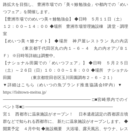
路拡大を目指し、 豊洲市場での「美々鯵勉強会」や都内での「めい
つフェア」を開催します。
【豊洲市場でのめいつ美々鯵勉強会】 ◆日時 ５月１１日（土）
１２：００～１４：００ ◆場所 豊洲市場管理施設棟 講堂・調理
室
【めいつ美々鯵ナイト】 ◆場所 神戸屋レストラン 丸の内店
（東京都千代田区丸の内１－６－４ 丸の内オアゾＢ１
Ｆ） ※日時等詳細は調整中。
【ナショナル田園での「めいつフェア」】 ◆日時 ５月２５日
（土）～２６日（日）１０：００～１８：００ ◆場所 ナショナル
田園 （東京都世田谷区玉川田園調布２－６－２１）
▼詳細はこちら（めいつの魚ブランド推進協議会HP内）▼
https://fishtown-meitsu.jp/
────────────────────────────── □■宮崎県内でのイ
ベント等■□ ──────────────────────────────
宮１ 西都市に温泉施設がオープン！ 日本遺産認定の西都原古墳
群などで知られる西都市に、 新たに温泉施設がオープンします。 ◆
開業予定 ４月中旬 ◆施設概要 大浴場、露天風呂、サウナ、レス