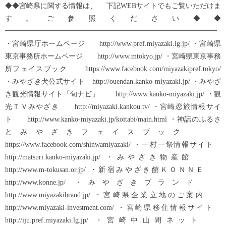
◆◆宮崎県に関する情報は、 下記WEBサイトでもご覧いただけま
す。ご参照ください◆◆
━━━━━━━━━━━━━━━━━━━━━━━━━━━━━━
・宮崎県庁ホームページ http://www.pref.miyazaki.lg.jp/ ・宮崎県
東京事務所ホームページ http://www.mtokyo.jp/ ・宮崎県東京事務
所フェイスブック https://www.facebook.com/miyazakipref.tokyo/
・みやざき犬公式サイト http://ouendan.kanko-miyazaki.jp/ ・みやざ
き観光情報サイト「旬ナビ」 http://www.kanko-miyazaki.jp/ ・観
光ＴＶみやざき http://miyazaki.kankou.tv/ ・宮崎恋旅情報サイ
ト http://www.kanko-miyazaki.jp/koitabi/main.html ・神話のふるさ
とみやざきフェイスブック
https://www.facebook.com/shinwamiyazaki/ ・一村一祭情報サイト
http://matsuri.kanko-miyazaki.jp/ ・みやざき物産館
http://www.m-tokusan.or.jp/ ・新宿みやざき館ＫＯＮＮＥ
http://www.konne.jp/ ・みやざきブランド
http://www.miyazakibrand.jp/ ・宮崎県企業立地のご案内
http://www.miyazaki-investment.com/ ・宮崎県移住情報サイト
http://iju.pref.miyazaki.lg.jp/ ・宮崎中山間ネット