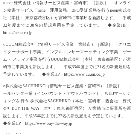
○neon株式会社（情報サービス産業：宮崎市）［新設］ オンライ
ン秘書サービス「nene」運用業務、BPO受託業務を行うneon株式会
社（本社： 東京都渋谷区）が宮崎市に事業所を新設します。 平成
32年度までに38名の新規雇用を予定しています。 ◆企業HP：
https://neon.co.jp
○UUUM株式会社（情報サービス産業：宮崎市）［新設］ クリエ
イターサポート事業、インフルエンサーマーケティング事業、ゲー
ム・ メディア事業を行うUUUM株式会社（本社：東京都港区）が宮
崎市に事業所を新設します。 平成33年度までに31名の新規雇用を
予定しています。 ◆企業HP：https://www.uuum.co.jp
○株式会社SACHIHIKO（情報サービス産業：宮崎市）［新設］ コ
ールセンター業（インバウンド・アウトバウンド）、WEBマーケテ
ィングを行う 株式会社SACHIHIKO（本社：宮崎市－親会社 株式
会社BUY THE WAY 本社：東京都新宿区） が宮崎市に事業所を新
設します。平成35年度までに22名の新規雇用を予定しています。
◆企業HP：https://www.buy-the-way.jp