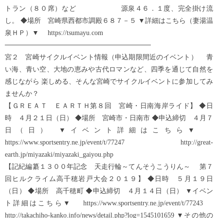
トラン（８０席）など 源泉４６．１度、完全掛け流
し。 ◆場所 宮崎県西都市調殿６８７－５ ▼詳細はこちら（妻湯温
泉ＨＰ）▼ https://tsumayu.com
──────────────────────────────
宮２ 宮崎サイクルイベント情報（申込期限間近のイベント） 青
い海、青い空、大地の恵みや古代ロマンなど、四季を通じて自然を
感じながら 楽しめる、そんな宮崎でサイクルイベントに参加してみ
ませんか？
【ＧＲＥＡＴ ＥＡＲＴＨ第８回 宮崎・日南海岸ライド】 ◆日
時 ４月２１日（日） ◆場所 宮崎市・日南市 ◆申込締切 ４月７
日（日） ▼イベント詳細はこちら▼
https://www.sportsentry.ne.jp/event/t/77247 http://great-
earth.jp/miyazaki/miyazaki_gaiyou.php
【記紀編纂１３００年記念 天走行輪～てんそうこうりん～ 第７
回ヒルクライム高千穂岩戸大会２０１９】 ◆日時 ５月１９日
（日） ◆場所 高千穂町 ◆申込締切 ４月１４日（日） ▼イベン
ト詳細はこちら▼ https://www.sportsentry.ne.jp/event/t/77243
http://takachiho-kanko.info/news/detail.php?log=1545101659 ▼その他の