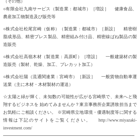
（その他）
○有限会社九南サービス（製造業：都城市）［増設］ 健康食品、
農産加工物製造及び販売等
○株式会社松尾宮崎（仮称）（製造業：都城市）［新設］ 精密樹
脂成形品、精密プレス製品、精密組み付け品、精密線ばね製品の製
造販売
○株式会社高嶺木材（製造業：高原町）［増設］ 一般建築材の製
造販売（製材、乾燥、加工、プレカット加工）
○株式会社陽（流通関連業：宮崎市）［新設］ 一般貨物自動車運
送業（主に木材・木材製材の運送）
☆太陽と緑が輝く、未知数の可能性が広がる宮崎県で、未来へと飛
翔するビジネスを 始めてみませんか？東京事務所企業誘致担当まで
お気軽にご相談ください。 ※宮崎県立地環境・優遇制度等に関する
情報は下記のサイトをご覧ください。 http://www.miyazaki-
investment.com/
━━━━━━━━━━━━━━━━━━━━━━━━━━━━━━