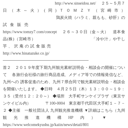
http://www.sinseidou.net/ ２５～５月７
日（木～火）(同)ＴＯＭＺＹ（宮崎市）
鶏炭火焼（ハラミ、親もも、砂肝）の
試食販売
https://www.tomzy7.com/concept ２６～３０日（金～火） 道本食
品(株)（宮崎市） 「冷や汁」や干し
芋、沢庵の試食販売
http://www.hinatazuke.co.jp/
──────────────────────────────
首２ ２０１９年度下期九州観光素材説明会・相談会の開催につい
て 各旅行会社様の旅行商品造成、メディア等での情報発信など、
九州への 誘客促進のため、九州７県合同で観光素材説明会・相談会
を開催いたします。 ◆日時 ４月２５日（木）１３：００～１９：
３５（受付１２：２０～） ◆場所 大手町サンケイプラザ（東京サ
ンケイビル内） 〒100-0004 東京都千代田区大手町１－７－
２ ◆主催 一般社団法人 九州観光推進機構 ▼詳細はこちら（九州
観光推進機構HP内）▼
https://www.welcomekyushu.jp/kaiin/news/detail/801