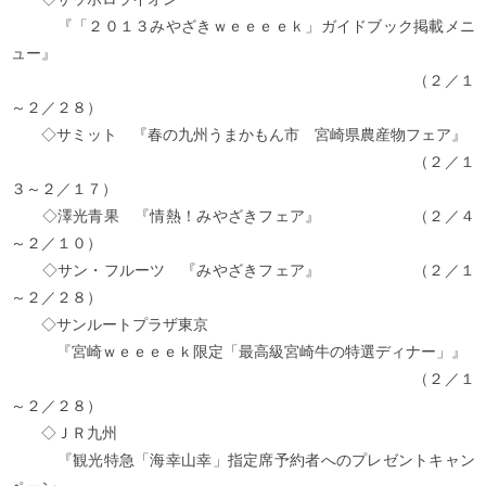
『「２０１３みやざきｗｅｅｅｅｋ」ガイドブック掲載メニ
ュー』
（２／１
～２／２８）
◇サミット 『春の九州うまかもん市 宮崎県農産物フェア』
（２／１
３～２／１７）
◇澤光青果 『情熱！みやざきフェア』 （２／４
～２／１０）
◇サン・フルーツ 『みやざきフェア』 （２／１
～２／２８）
◇サンルートプラザ東京
『宮崎ｗｅｅｅｅｋ限定「最高級宮崎牛の特選ディナー」』
（２／１
～２／２８）
◇ＪＲ九州
『観光特急「海幸山幸」指定席予約者へのプレゼントキャン