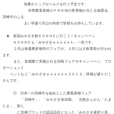
知事がトップセールスを行う予定です。
本県農畜産物のＰＲや旬の青果物が当たる抽選会、
宮崎牛のふる
まい等盛り沢山の内容で皆様をお待ちしています。
★ 新宿みやざき館ＫＯＮＮＥに行こう！キャンペーン
ＫＯＮＮＥも「みやざきｗｅｅｅｅｋ」一色です。
２月は毎週農産物等のフェアが、３月には大創業祭が行われ
ます。
また、首都圏で実施される宮崎フェアやキャンペーン、プロ
モーションイ
ベントなど「みやざきｗｅｅｅｅｋ２０１３」情報が盛りだく
さんです。
① 日本一の宮崎牛を始めとした農畜産物フェア
「宮崎牛」、「みやざき地頭鶏」、完熟きんかん「たま
たま」、新た
に宮崎ブランドの認証品目となった「みやざき釜炒り茶」