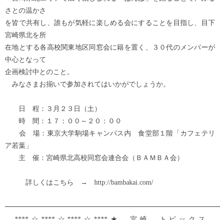
さとの温かさ
を皆で共有し、誰もが気軽に楽しめる会にすることを目指し、目下
宮崎県北を所
在地とする各高校関東地区同窓会に籍を置く、３０代のメンバーが
中心となって
企画検討中とのこと。
みなさまお揃いで参加されてはいかがでしょうか。
日 程：３月２３日（土）
時 間：１７：００～２０：００
会 場：東京大学駒場キャンパス内 食堂部１階「カフェテリ
ア若葉」
主 催：宮崎県北高校同窓会連合会（ＢＡＭＢＡ会）
詳しくはこちら → http://bambakai.com/
━━━━━━━━━━━━━━━━━━━━━━━━━━━━━━━
****☆****☆****☆****★ 宮崎 トピックス