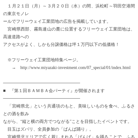
１月２１日（月）～３月２０日（水）の間、浜松町～羽田空港間
の東京モノレ
ールでフリーウェイ工業団地の広告を掲載しています。
宮崎県西部、霧島連山の麓に位置するフリーウェイ工業団地は、
高速道路への
アクセスがよく、しかも分譲価格は坪１万円以下の低価格！
※フリーウェイ工業団地特集ページ。
→ http://www.miyazaki-investment.com/07_special/01/index.html
─────────────────────────
■ 『第１回ＢＡＭＢＡ会パーティ』が開催されます
─────────────────────────
「宮崎県北」という共通項のもと、美味しいものを食べ、ふるさ
との酒を飲み
ながら、“縦と横の両方でつながる”ことを目指したイベントです。
目玉はズバリ、全員参加の「ばんば踊り」。
宮崎県北エリアで広く親しまれる「ばんば」を踊ることで、ふる