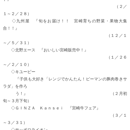
（２／
１～２／２８）
◇九州屋 『旬をお届け！！ 宮崎育ちの野菜・果物大集
合！！』
（１２／１
～／５／３１）
◇北野エース 『おいしい宮崎販売中！』
（１／２６
～／２／１０）
◇キユーピー
『子供も大好き「レンジでかんたん！ピーマンの豚肉巻きサ
ラダ」を作ろ
う！』 （２月初
旬～３月下旬）
◇ＧＩＮＺＡ Ｋａｎｓｅｉ 『宮崎牛フェア』
（３／１
～３／３１）
◇サッポロライオン