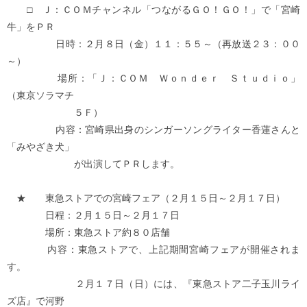
□ Ｊ：ＣＯＭチャンネル「つながるＧＯ！ＧＯ！」で「宮崎
牛」をＰＲ
日時：２月８日（金）１１：５５～（再放送２３：００
～）
場所：「Ｊ：ＣＯＭ Ｗｏｎｄｅｒ Ｓｔｕｄｉｏ」
（東京ソラマチ
５Ｆ）
内容：宮崎県出身のシンガーソングライター香蓮さんと
「みやざき犬」
が出演してＰＲします。
★ 東急ストアでの宮崎フェア（２月１５日～２月１７日）
日程：２月１５日～２月１７日
場所：東急ストア約８０店舗
内容：東急ストアで、上記期間宮崎フェアが開催されま
す。
２月１７日（日）には、『東急ストア二子玉川ライ
ズ店』で河野