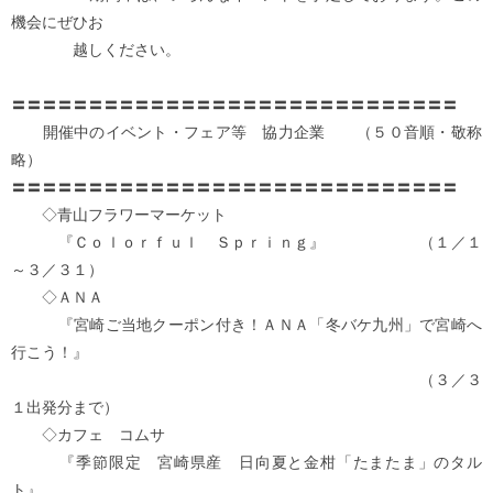
機会にぜひお
越しください。
〓〓〓〓〓〓〓〓〓〓〓〓〓〓〓〓〓〓〓〓〓〓〓〓〓〓〓〓〓
開催中のイベント・フェア等 協力企業 （５０音順・敬称
略）
〓〓〓〓〓〓〓〓〓〓〓〓〓〓〓〓〓〓〓〓〓〓〓〓〓〓〓〓〓
◇青山フラワーマーケット
『Ｃｏｌｏｒｆｕｌ Ｓｐｒｉｎｇ』 （１／１
～３／３１）
◇ＡＮＡ
『宮崎ご当地クーポン付き！ＡＮＡ「冬バケ九州」で宮崎へ
行こう！』
（３／３
１出発分まで）
◇カフェ コムサ
『季節限定 宮崎県産 日向夏と金柑「たまたま」のタル
ト』