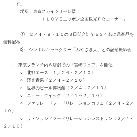
す。
場所：東京スカイツリー５階
「ＩＬＯＶＥニッポン全国観光ＰＲコーナー」
① ２／４・９・１０の３日間合計で６３４名に県産品を
無料配布
② シンボルキャラクター「みやざき犬」との記念撮影会
□ 東京ソラマチ内６店舗での「宮崎フェア」を開催
○ 北野エース〔１／２６～２／１０〕
○ 澤光青果〔２／４～２／１０〕
○ 世界のビール博物館〔２／４～２／１０〕
○ ニュー・クイック〔２／１～２／１０〕
○ ファミレードフードリレーションカフェ〔２／４～２／
１０〕
○ ラ・ソラシドフードリレーションレストラン〔２／４～
２／１０〕