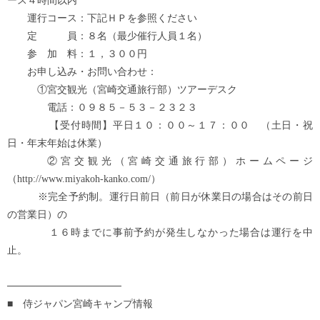
ース４時間以内
運行コース：下記ＨＰを参照ください
定 員：８名（最少催行人員１名）
参 加 料：１，３００円
お申し込み・お問い合わせ：
①宮交観光（宮崎交通旅行部）ツアーデスク
電話：０９８５－５３－２３２３
【受付時間】平日１０：００～１７：００ （土日・祝
日・年末年始は休業）
②宮交観光（宮崎交通旅行部）ホームページ
（http://www.miyakoh-kanko.com/）
※完全予約制。運行日前日（前日が休業日の場合はその前日
の営業日）の
１６時までに事前予約が発生しなかった場合は運行を中
止。
────────────────
■ 侍ジャパン宮崎キャンプ情報