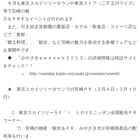
今月も東京スカイツリータウンや東急ストア（二子玉川ライズ）
等で宮崎の魅
力をＰＲするイベントが行われます。
また、引き続き首都圏の量販店・ホテル・飲食店・スイーツ店な
どで「食材」、
「郷土料理」、「観光」など宮崎の魅力を発信する各種フェアなど
を展開中です。
◆ 『みやざきｗｅｅｅｅｋ２０１３』の詳細情報は特設サイト
をチェック！！
→ http://ouendan.kanko-miyazaki.jp/ouendan/weeeek/
★ 東京スカイツリータウンでの宮崎ＰＲ（２月４日～２月１０
日）
□ 東京スカイツリー５Ｆ「Ｉ ＬＯＶＥニッポン全国観光ＰＲ
コーナー」
で、宮崎の物産・観光をＰＲ。みやざき犬が宮崎県産品の配
布等を行いま