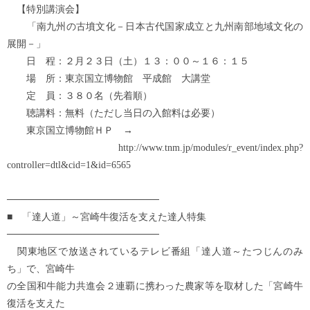
【特別講演会】
「南九州の古墳文化－日本古代国家成立と九州南部地域文化の
展開－」
日 程：２月２３日（土）１３：００～１６：１５
場 所：東京国立博物館 平成館 大講堂
定 員：３８０名（先着順）
聴講料：無料（ただし当日の入館料は必要）
東京国立博物館ＨＰ →
http://www.tnm.jp/modules/r_event/index.php?
controller=dtl&cid=1&id=6565
──────────────────────
■ 「達人道」～宮崎牛復活を支えた達人特集
──────────────────────
関東地区で放送されているテレビ番組「達人道～たつじんのみ
ち」で、宮崎牛
の全国和牛能力共進会２連覇に携わった農家等を取材した「宮崎牛
復活を支えた