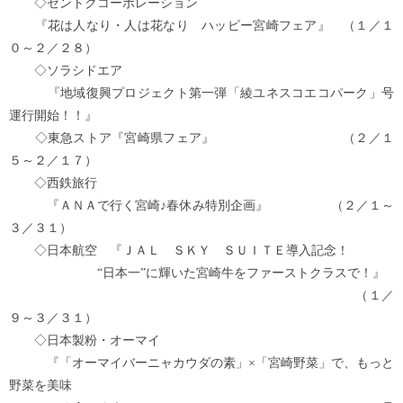
◇ゼントクコーポレーション
『花は人なり・人は花なり ハッピー宮崎フェア』 （１／１
０～２／２８）
◇ソラシドエア
『地域復興プロジェクト第一弾「綾ユネスコエコパーク」号
運行開始！！』
◇東急ストア『宮崎県フェア』 （２／１
５～２／１７）
◇西鉄旅行
『ＡＮＡで行く宮崎♪春休み特別企画』 （２／１～
３／３１）
◇日本航空 『ＪＡＬ ＳＫＹ ＳＵＩＴＥ導入記念！
“日本一”に輝いた宮崎牛をファーストクラスで！』
（１／
９～３／３１）
◇日本製粉・オーマイ
『「オーマイバーニャカウダの素」×「宮崎野菜」で、もっと
野菜を美味