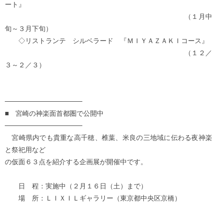
ート』
（１月中
旬～３月下旬）
◇リストランテ シルベラード 『ＭＩＹＡＺＡＫＩコース』
（１２／
３～２／３）
────────────────
■ 宮崎の神楽面首都圏で公開中
────────────────
宮崎県内でも貴重な高千穂、椎葉、米良の三地域に伝わる夜神楽
と祭祀用など
の仮面６３点を紹介する企画展が開催中です。
日 程：実施中（２月１６日（土）まで）
場 所：ＬＩＸＩＬギャラリー（東京都中央区京橋）