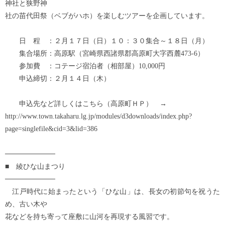
神社と狭野神
社の苗代田祭（ベブがハホ）を楽しむツアーを企画しています。
日 程 ：２月１７日（日）１０：３０集合～１８日（月）
集合場所：高原駅（宮崎県西諸県郡高原町大字西麓473-6）
参加費 ：コテージ宿泊者（相部屋）10,000円
申込締切：２月１４日（木）
申込先など詳しくはこちら（高原町ＨＰ） →
http://www.town.takaharu.lg.jp/modules/d3downloads/index.php?
page=singlefile&cid=3&lid=386
──────────
■ 綾ひな山まつり
──────────
江戸時代に始まったという「ひな山」は、長女の初節句を祝うた
め、古い木や
花などを持ち寄って座敷に山河を再現する風習です。