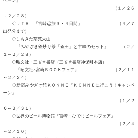
ペーン』
（１／２６
～２／２８）
◇ＪＴＢ 『宮崎恋旅３・４日間』 （４／７
出発分まで）
◇しもきた茶苑大山
『みやざき釜炒り茶「釜王」と甘味のセット』 （２／
１～２／２８）
◇昭文社・三省堂書店（三省堂書店神保町本店）
『昭文社×宮崎ＢＯＯＫフェア』 （２／１１
～２／２４）
◇新宿みやざき館ＫＯＮＮＥ『ＫＯＮＮＥに行こう！キャンペ
ーン』
（１／２
６～３／３１）
◇世界のビール博物館『宮崎・ひでじビールフェア』
（２／４
～２／１０）