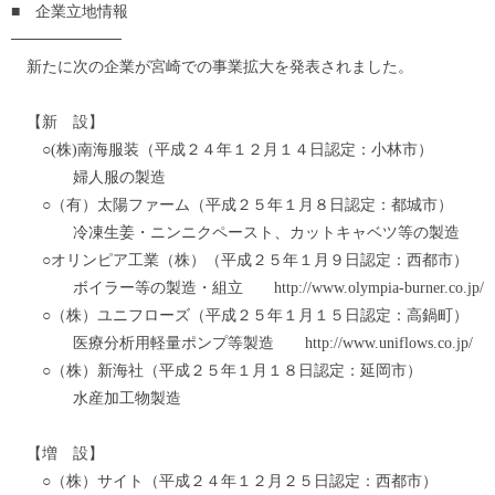
■ 企業立地情報
──────────
新たに次の企業が宮崎での事業拡大を発表されました。
【新 設】
○(株)南海服装（平成２４年１２月１４日認定：小林市）
婦人服の製造
○（有）太陽ファーム（平成２５年１月８日認定：都城市）
冷凍生姜・ニンニクペースト、カットキャベツ等の製造
○オリンピア工業（株）（平成２５年１月９日認定：西都市）
ボイラー等の製造・組立 http://www.olympia-burner.co.jp/
○（株）ユニフローズ（平成２５年１月１５日認定：高鍋町）
医療分析用軽量ポンプ等製造 http://www.uniflows.co.jp/
○（株）新海社（平成２５年１月１８日認定：延岡市）
水産加工物製造
【増 設】
○（株）サイト（平成２４年１２月２５日認定：西都市）