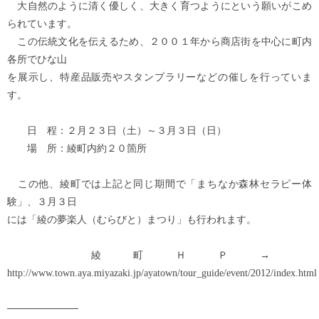
大自然のように清く優しく、大きく育つようにという願いがこめ
られています。
この伝統文化を伝えるため、２００１年から商店街を中心に町内
各所でひな山
を展示し、特産品販売やスタンプラリーなどの催しを行っていま
す。
日 程：２月２３日（土）～３月３日（日）
場 所：綾町内約２０箇所
この他、綾町では上記と同じ期間で「まちなか森林セラピー体
験」、３月３日
には「綾の夢楽人（むらびと）まつり」も行われます。
綾町ＨＰ→
http://www.town.aya.miyazaki.jp/ayatown/tour_guide/event/2012/index.html
──────────