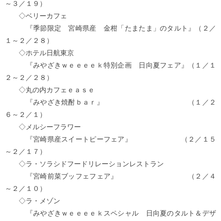
～３／１９）
◇ベリーカフェ
『季節限定 宮崎県産 金柑「たまたま」のタルト』（２／
１～２／２８）
◇ホテル日航東京
『みやざきｗｅｅｅｅｋ特別企画 日向夏フェア』（１／１
２～２／２８）
◇丸の内カフェｅａｓｅ
『みやざき焼酎ｂａｒ』 （１／２
６～２／１）
◇メルシーフラワー
『宮崎県産スイートピーフェア』 （２／１５
～２／１７）
◇ラ・ソラシドフードリレーションレストラン
『宮崎前菜ブッフェフェア』 （２／４
～２／１０）
◇ラ・メゾン
『みやざきｗｅｅｅｅｋスペシャル 日向夏のタルト＆デザ