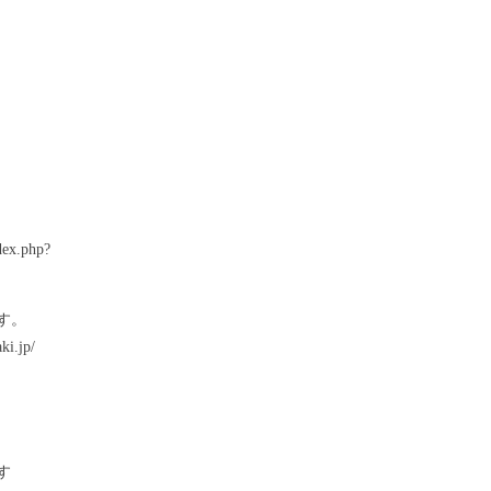
.php?
す。
.jp/
す