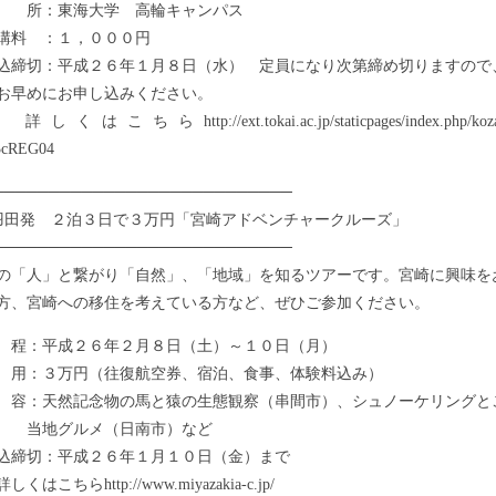
所：東海大学 高輪キャンパス
料 ：１，０００円
切：平成２６年１月８日（水） 定員になり次第締め切りますので
めにお申し込みください。
ちらhttp://ext.tokai.ac.jp/staticpages/index.php/koza-d
3cREG04
───────────────────────────
田発 ２泊３日で３万円「宮崎アドベンチャークルーズ」
───────────────────────────
「人」と繋がり「自然」、「地域」を知るツアーです。宮崎に興味を
方、宮崎への移住を考えている方など、ぜひご参加ください。
：平成２６年２月８日（土）～１０日（月）
：３万円（往復航空券、宿泊、食事、体験料込み）
：天然記念物の馬と猿の生態観察（串間市）、シュノーケリングと
グルメ（日南市）など
締切：平成２６年１月１０日（金）まで
ちらhttp://www.miyazakia-c.jp/