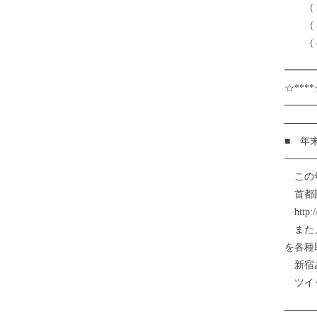
（２）
（３）
（４
━━━
☆***
━━━
────
■ 年
────
この年
首都圏
http://
また、
を各種
新宿みや
ツイッタ
────