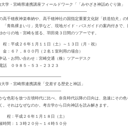
治大学・宮崎県連携講座フィールドワーク「「みやざき神話めぐり旅」
───────────────────────────────
高千穂夜神楽奉納や、高千穂神社の国指定重要文化財「鉄造狛犬」の
、「青島裸まいり」見学など、現地ガイド・バスガイドの案内付きで、
ゆかりの地・宮崎を巡る、羽田発３日間のツアーです。
：平成２６年１月１１日（土）～１３日（月・祝）
：６７，８００円（２名１室利用の場合）
込・お問い合わせ：宮崎交通（株）ツアーデスク
 ０９８５－５３－２３２３
──────────────────────
海大学・宮崎県連携講座「交差する歴史と神話」
──────────────────────
な色彩を放つ古墳時代に比べ、奈良時代以降の日向は、急速にその色
く。それはなぜなのか。考古学から日向神話を読み解きます。
程：平成２６年１月１８日（土）
時間：１３時２０分～１４時５０分