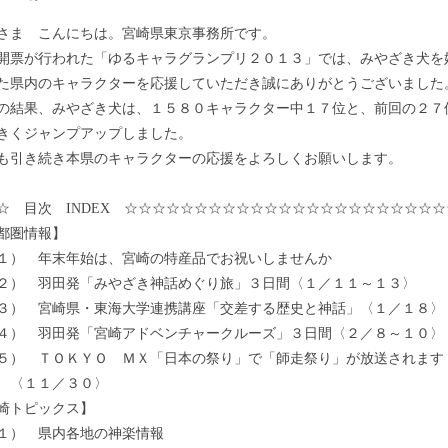
ま こんにちは。宮崎県東京事務所です。
票が行われた「ゆるキャラグランプリ２０１３」では、みやざき犬を
た県内のキャラクターを応援していただき誠にありがとうございました
結果、みやざき犬は、１５８０キャラクター中１７位と、前回の２７
きくジャンプアップしました。
引き続き本県のキャラクターの応援をよろしくお願いします。
☆ 目次 INDEX ☆☆☆☆☆☆☆☆☆☆☆☆☆☆☆☆☆☆☆☆☆☆☆
都圏情報】
 年末年始は、宮崎の特産品でお祝いしませんか
 羽田発「みやざき神話めぐり旅」３日間〈１／１１～１３〉
 宮崎県・東海大学連携講座「交差する歴史と神話」〈１／１８〉
 羽田発「宮崎アドベンチャークルーズ」３日間〈２／８～１０〉
 ＴＯＫＹＯ ＭＸ「日本の祭り」で「師走祭り」が放送されます
１／３０〉
崎トピックス】
） 県内各地の神楽情報