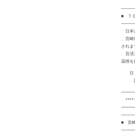
────
■ Ｔ
────
日本古
、宮崎
されま
百済王
温情を
日 程
詳しくはこ
━━━
****
━━━
────
■ 宮
────