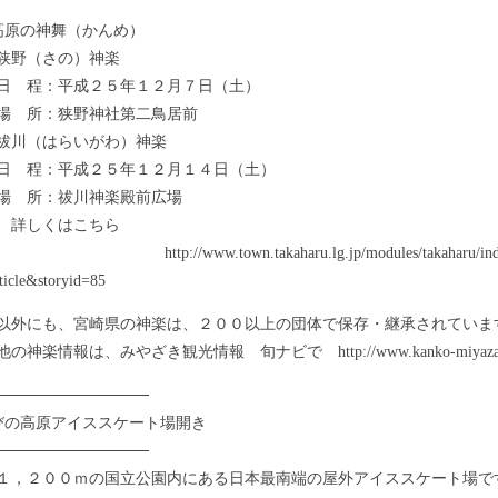
原の神舞（かんめ）
野（さの）神楽
程：平成２５年１２月７日（土）
所：狭野神社第二鳥居前
川（はらいがわ）神楽
程：平成２５年１２月１４日（土）
所：祓川神楽殿前広場
しくはこちら
://www.town.takaharu.lg.jp/modules/takaharu/index
ticle&storyid=85
外にも、宮崎県の神楽は、２００以上の団体で保存・継承されていま
神楽情報は、みやざき観光情報 旬ナビで http://www.kanko-miyazaki
──────────────
びの高原アイススケート場開き
──────────────
，２００ｍの国立公園内にある日本最南端の屋外アイススケート場で