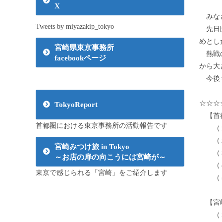
X
みなさ
Tweets by miyazakip_tokyo
先日開
めとし
宮崎県東京事務所
熱戦の
facebookページ
から大
今後も
☆☆☆
TokyoReport
【首
首都圏における東京事務所の活動報告です
（１）
（２）
宮崎みつけ旅 in Tokyo
（３）
～お店の扉の向こうには宮崎が～
（４）
東京で感じられる「宮崎」をご紹介します
（５）
〈１
【宮
（１