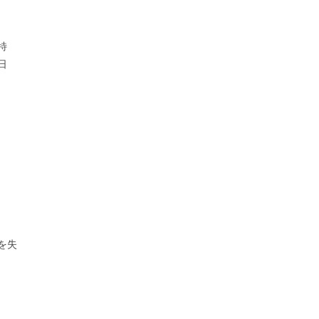
特
日
を失