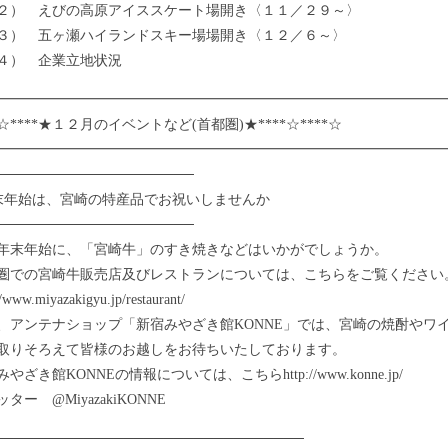
 えびの高原アイススケート場開き〈１１／２９～〉
 五ヶ瀬ハイランドスキー場場開き〈１２／６～〉
） 企業立地状況
━━━━━━━━━━━━━━━━━━━━━━━━━━━━━━
*☆****★１２月のイベントなど(首都圏)★****☆****☆
━━━━━━━━━━━━━━━━━━━━━━━━━━━━━━━━
────────────────────
末年始は、宮崎の特産品でお祝いしませんか
────────────────────
末年始に、「宮崎牛」のすき焼きなどはいかがでしょうか。
での宮崎牛販売店及びレストランについては、こちらをご覧ください
www.miyazakigyu.jp/restaurant/
アンテナショップ「新宿みやざき館KONNE」では、宮崎の焼酎やワ
取りそろえて皆様のお越しをお待ちいたしております。
ざき館KONNEの情報については、こちらhttp://www.konne.jp/
ー @MiyazakiKONNE
───────────────────────────────