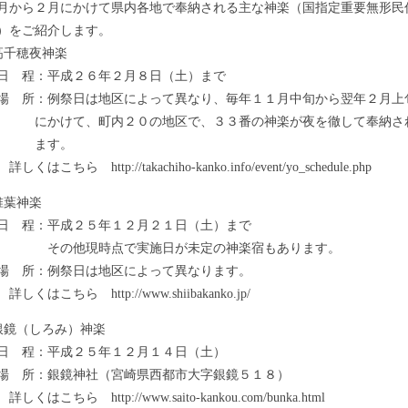
から２月にかけて県内各地で奉納される主な神楽（国指定重要無形民
）をご紹介します。
千穂夜神楽
程：平成２６年２月８日（土）まで
：例祭日は地区によって異なり、毎年１１月中旬から翌年２月上
けて、町内２０の地区で、３３番の神楽が夜を徹して奉納さ
す。
ちら http://takachiho-kanko.info/event/yo_schedule.php
葉神楽
程：平成２５年１２月２１日（土）まで
他現時点で実施日が未定の神楽宿もあります。
所：例祭日は地区によって異なります。
こちら http://www.shiibakanko.jp/
鏡（しろみ）神楽
程：平成２５年１２月１４日（土）
所：銀鏡神社（宮崎県西都市大字銀鏡５１８）
ちら http://www.saito-kankou.com/bunka.html