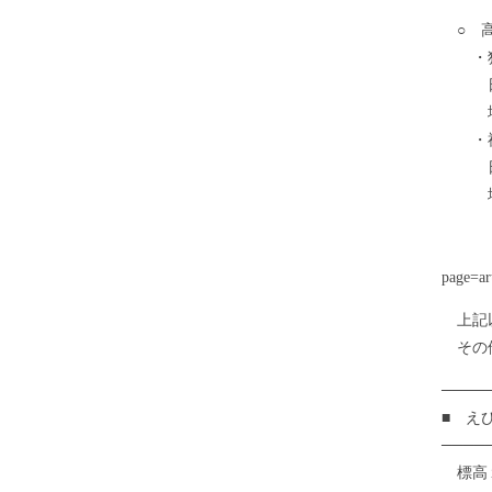
○ 高
・狭
日 
場 
・祓
日 
場 
詳
http
page=ar
上記以
その他の
────
■ え
────
標高１