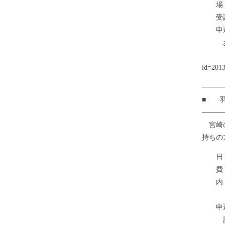
場 
受講
申込締
お早
詳しくはこ
id=201
────
■ 羽
────
宮崎の
持ちの
日 程
費 用
内 容
当地
申込
詳しくはこ