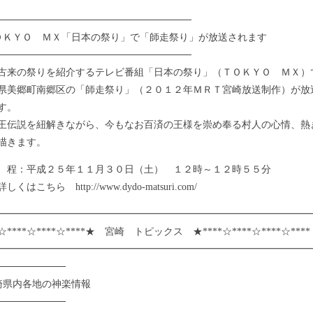
────────────────────────────
ＯＫＹＯ ＭＸ「日本の祭り」で「師走祭り」が放送されます
────────────────────────────
来の祭りを紹介するテレビ番組「日本の祭り」（ＴＯＫＹＯ ＭＸ）
県美郷町南郷区の「師走祭り」（２０１２年ＭＲＴ宮崎放送制作）が放
す。
伝説を紐解きながら、今もなお百済の王様を崇め奉る村人の心情、熱
描きます。
：平成２５年１１月３０日（土） １２時～１２時５５分
ちら http://www.dydo-matsuri.com/
━━━━━━━━━━━━━━━━━━━━━━━━━━━━━━━━
☆****☆****☆****★ 宮崎 トピックス ★****☆****☆****☆***
━━━━━━━━━━━━━━━━━━━━━━━━━━━━━━━━
──────────
崎県内各地の神楽情報
──────────