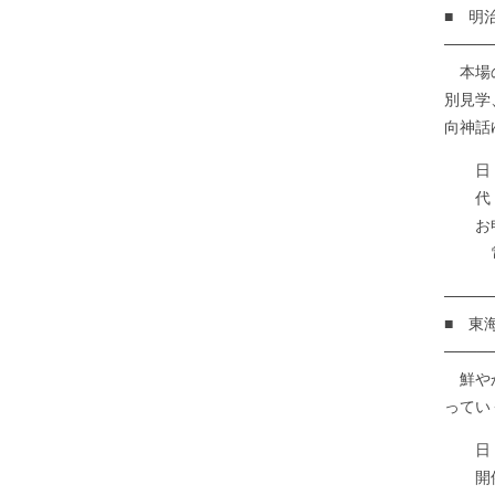
■ 明
────
本場の
別見学
向神話
日 程
代 金
お申
電話
────
■ 東
────
鮮やか
ってい
日 
開催