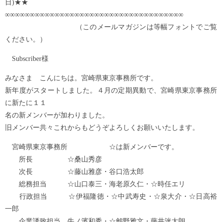
日)★★
∞∞∞∞∞∞∞∞∞∞∞∞∞∞∞∞∞∞∞∞∞∞∞∞∞∞∞∞∞∞∞∞∞∞∞∞
（このメールマガジンは等幅フォントでご覧
ください。）
Subscriber様
みなさま こんにちは。宮崎県東京事務所です。
新年度がスタートしました。４月の定期異動で、宮崎県東京事務所
に新たに１１
名の新メンバーが加わりました。
旧メンバー共々これからもどうぞよろしくお願いいたします。
宮崎県東京事務所 ☆は新メンバーです。
所長 ☆桑山秀彦
次長 ☆藤山雅彦・谷口浩太郎
総務担当 ☆山口泰三・海老原久仁・☆時任エリ
行政担当 ☆伊福隆徳・☆中武寿史・☆泉大介・☆日高裕
一郎
企業誘致担当 牛ノ濱和秀・☆鸙野雅文・藤井洸太朗