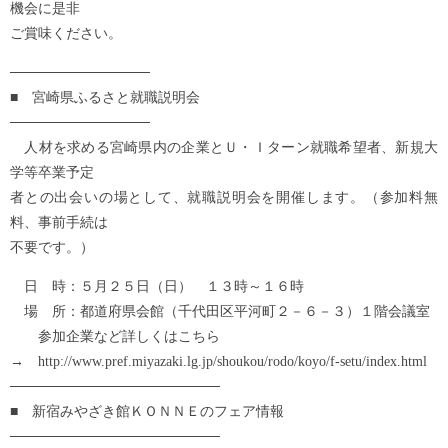
機会に是非
ご賞味ください。
──────────────
■ 宮崎県ふるさと就職説明会
──────────────
人材を求める宮崎県内の企業とＵ・Ｉターン就職希望者、新規大
学等卒業予定
者との出会いの場として、就職説明会を開催します。（参加料無
料、事前手続は
不要です。）
日 時：５月２５日（日） １３時～１６時
場 所：都道府県会館（千代田区平河町２－６－３）１階会議室
参加企業など詳しくはこちら
→ http://www.pref.miyazaki.lg.jp/shoukou/rodo/koyo/f-setu/index.html
─────────────────────
■ 新宿みやざき館ＫＯＮＮＥのフェア情報
─────────────────────