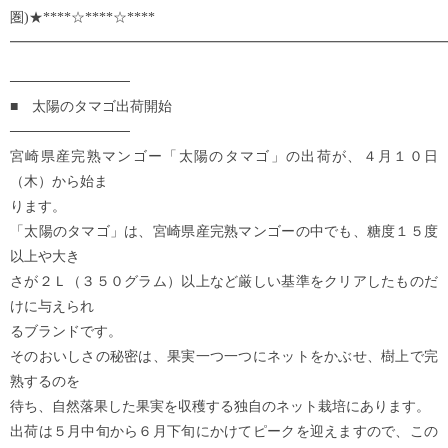
圏)★****☆****☆****
━━━━━━━━━━━━━━━━━━━━━━━━━━━━━━━
────────────
■ 太陽のタマゴ出荷開始
────────────
宮崎県産完熟マンゴー「太陽のタマゴ」の出荷が、４月１０日
（木）から始ま
ります。
「太陽のタマゴ」は、宮崎県産完熟マンゴーの中でも、糖度１５度
以上や大き
さが２Ｌ（３５０グラム）以上など厳しい基準をクリアしたものだ
けに与えられ
るブランドです。
そのおいしさの秘密は、果実一つ一つにネットをかぶせ、樹上で完
熟するのを
待ち、自然落果した果実を収穫する独自のネット栽培にあります。
出荷は５月中旬から６月下旬にかけてピークを迎えますので、この