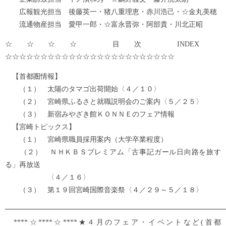
広報観光担当 後藤英一・猪八重理恵・赤川浩己・☆金丸美穂
流通物産担当 愛甲一郎・☆富永晋弥・阿部貴・川北正昭
☆☆☆☆ 目次 INDEX
☆☆☆☆☆☆☆☆☆☆☆☆☆☆☆☆☆☆☆☆☆☆☆☆
【首都圏情報】
（１） 太陽のタマゴ出荷開始〈４／１０〉
（２） 宮崎県ふるさと就職説明会のご案内〈５／２５〉
（３） 新宿みやざき館ＫＯＮＮＥのフェア情報
【宮崎トピックス】
（１） 宮崎県職員採用案内（大学卒業程度）
（２） ＮＨＫＢＳプレミアム「古事記ガール日向路を旅す
る」再放送
〈４／１６〉
（３） 第１９回宮崎国際音楽祭〈４／２９～５／１８〉
━━━━━━━━━━━━━━━━━━━━━━━━━━━━━━━
****☆****☆****★４月のフェア・イベントなど(首都