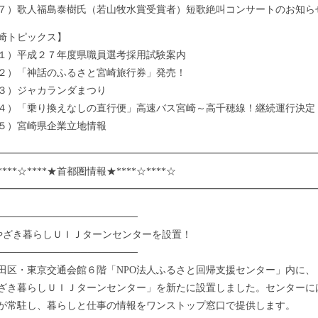
歌人福島泰樹氏（若山牧水賞受賞者）短歌絶叫コンサートのお知ら
崎トピックス】
）平成２７年度県職員選考採用試験案内
）「神話のふるさと宮崎旅行券」発売！
）ジャカランダまつり
「乗り換えなしの直行便」高速バス宮崎～高千穂線！継続運行決定
）宮崎県企業立地情報
━━━━━━━━━━━━━━━━━━━━━━━━━━━
*☆****★首都圏情報★****☆****☆
━━━━━━━━━━━━━━━━━━━━━━━━━━━━━━━━
────────────────────
やざき暮らしＵＩＪターンセンターを設置！
────────────────────
区・東京交通会館６階「NPO法人ふるさと回帰支援センター」内に、
ざき暮らしＵＩＪターンセンター」を新たに設置しました。センターに
が常駐し、暮らしと仕事の情報をワンストップ窓口で提供します。