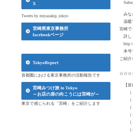
Subsc
X
みなさ
Tweets by miyazakip_tokyo
温暖で
宮崎県東京事務所
宮崎で
facebookページ
詳し
http://
本号で
ご紹介
TokyoReport
☆☆☆
首都圏における東京事務所の活動報告です
【首
宮崎みつけ旅 in Tokyo
（１）
～お店の扉の向こうには宮崎が～
（２）
東京で感じられる「宮崎」をご紹介します
（３）
（４）
（５）
（６）