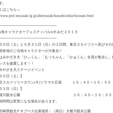
す。
くはこちら→
www.pref.miyazaki.lg.jp/allmiyazaki/kurashi/zekin/furusato.html
───────────────────────
当地キャラクターフェスティバルinすみだ２０１５
───────────────────────
０日（土）と５月３１日（日）の２日間、東京スカイツリー及びその
国各地のご当地キャラクターが大集合！
みやざき犬「ひぃくん」「むぅちゃん」「かぁくん」全員が集合し、
ンスを披露します！！
みやざき犬ステージイベント
３０日（土）】
カイツリータウン(Ｒ)ソラマチ広場 １５：４０～１５：５０
３１日（日）】
横川親水公園 １０：４０～１０：５０
時間は変更になる場合があります。
崎県観光ＰＲブース出展場所：（両日）大横川親水公園