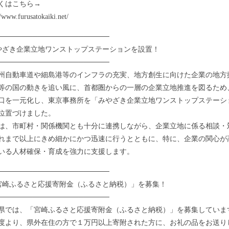
くはこちら→
www.furusatokaiki.net/
──────────────────────
やざき企業立地ワンストップステーションを設置！
──────────────────────
自動車道や細島港等のインフラの充実、地方創生に向けた企業の地方
等の国の動きを追い風に、首都圏からの一層の企業立地推進を図るため
口を一元化し、東京事務所を「みやざき企業立地ワンストップステーシ
位置づけました。
、市町村・関係機関とも十分に連携しながら、企業立地に係る相談・
れまで以上にきめ細かにかつ迅速に行うとともに、特に、企業の関心が
いる人材確保・育成を強力に支援します。
──────────────────────
宮崎ふるさと応援寄附金（ふるさと納税）」を募集！
──────────────────────
では、「宮崎ふるさと応援寄附金（ふるさと納税）」を募集していま
より、県外在住の方で１万円以上寄附された方に、お礼の品をお送り