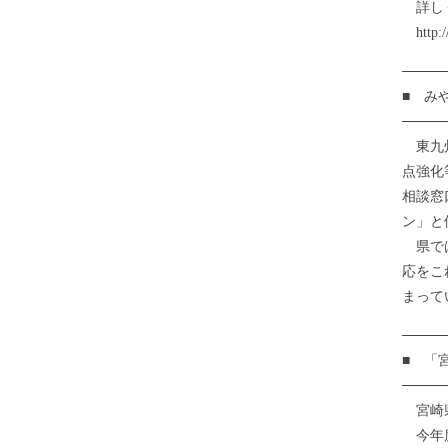
詳し
http://
────
■ み
────
東九州
点強化
相談窓
ン」と
県では
応をこ
まって
────
■ 「
────
宮崎県
今年度