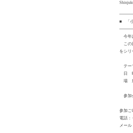
Shinjuk
────
■ 「
────
今年は
この節
をシリ
テーマ
日 時
場 所
千代
参加会
参加ご
電話：
メール：ka