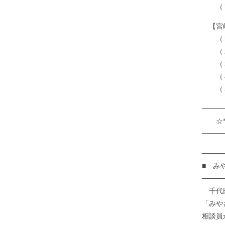
（７）
【宮
（１
（２
（３
（４）
（５
━━
☆***
━━━
────
■ み
────
千代田
「みや
相談員