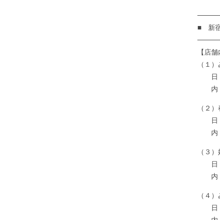
────
■ 新
────
【店舗
（１）
日 
内 容
（２）
日 程
内 容
（３）
日 程
内 容
（４）
日 程