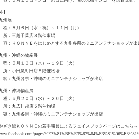
：５月２５日マンゴーの日に向け、旬の完熟マンゴーを試食販売。
外】
九州展
程：５月６日（水・祝）～１１日（月）
所：三越千葉店８階催事場
：ＫＯＮＮＥをはじめとする九州各県のミニアンテナショップが出
九州・沖縄の物産展
程：５月１３日（水）～１９日（火）
所：小田急町田店８階催物場
：九州各県・沖縄のミニアンテナショップが出店
九州・沖縄物産展
程：５月２０日（水）～２６日（火）
所：丸広川越店５階催物場
：九州各県・沖縄のミニアンテナショップが出店
やざき館ＫＯＮＮＥの若手職員によるフェイスブックページはこちら→
://www.facebook.com/pages/%E3%81%BF%E3%82%84%E3%81%96