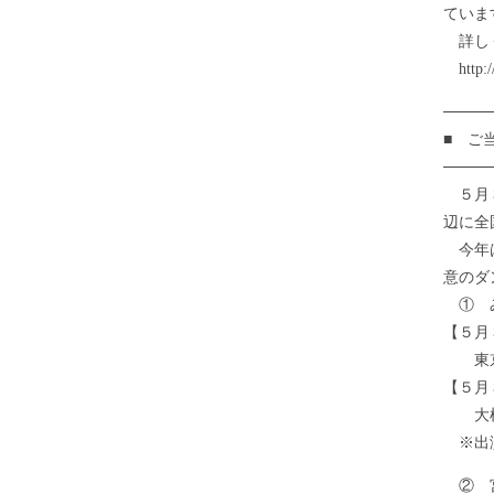
ていま
詳し
http://
────
■ ご
────
５月３
辺に全
今年は
意のダ
① 
【５月
東京ス
【５月
大
※出演
② 宮