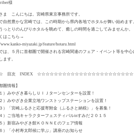
riber様
ま こんにちは。宮崎県東京事務所です。
自然豊かな宮崎では、この時期から県内各地でホタルが舞い始めます
うっとりのんびりホタルを眺めて、癒しの時間を過ごしてみませんか。
くはこちら→
www.kanko-miyazaki.jp/feature/hotaru.html
は、５月に首都圏で開催される宮崎関連のフェア・イベント等を中心
します。
☆ 目次 INDEX ☆☆☆☆☆☆☆☆☆☆☆☆☆☆☆☆☆☆☆☆☆☆☆
都圏情報】
みやざき暮らしＵＩＪターンセンターを設置！
みやざき企業立地ワンストップステーションを設置！
「宮崎ふるさと応援寄附金（ふるさと納税）」を募集！
ご当地キャラクターフェスティバルinすみだ２０１５
新宿みやざき館ＫＯＮＮＥのフェア情報
「小村寿太郎候に学ぶ」講座のお知らせ