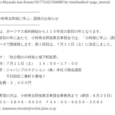
u-Miyazaki-kan-Konne/1017752421584080?sk=timeline&ref=page_internal
────────────────
小村寿太郎候に学ぶ」講座のお知らせ
────────────────
、ポーツマス条約締結から１１０年目の節目の年となります。
目の年にあたり、小村寿太郎侯東京奉賛会では、「小村候に学ぶ」講
ーズで開催致します。第１回目は、７月１１日（土）に決定しました。
：「幼少期の小村候と城下町飫肥」
：７月１１日（土） １４：００～１７：００
：ジャパンプロテクション（株）本社３階会議室
田区二番町５番地７
費：２，０００円
希望の方は、小村寿太郎侯東京奉賛会事務局まで（締切：６月２０日）
０３－３８４６－９０３０ ＦＡＸ：０３－６６５９－３０８４
nemaru.hiroshi@orchid.plala.or.jp