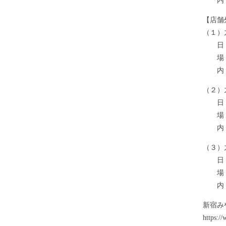
内 容
【店舗
（１）
日 
場 
内 容
（２）
日 
場 
内 容
（３）
日 
場 
内 容
新宿み
https