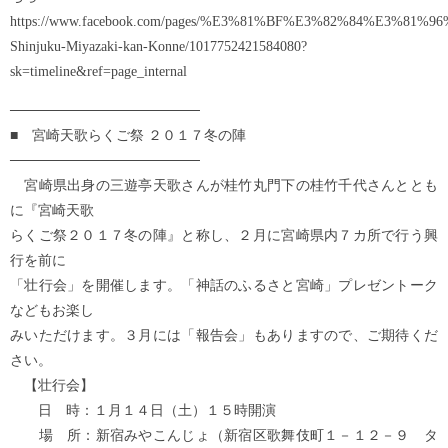
https://www.facebook.com/pages/%E3%81%BF%E3%82%84%E3
Shinjuku-Miyazaki-kan-Konne/1017752421584080?
sk=timeline&ref=page_internal
───────────────────
■ 宮崎天歌らくご祭 ２０１７冬の陣
───────────────────
宮崎県出身の三遊亭天歌さんが桂竹丸門下の桂竹千代さんととも
に『宮崎天歌
らくご祭２０１７冬の陣』と称し、２月に宮崎県内７カ所で行う興
行を前に
「壮行会」を開催します。「神話のふるさと宮崎」プレゼントーク
などもお楽し
みいただけます。３月には「報告会」もありますので、ご期待くだ
さい。
【壮行会】
日 時：１月１４日（土）１５時開演
場 所：新宿みやこんじょ（新宿区歌舞伎町１－１２－９ タ