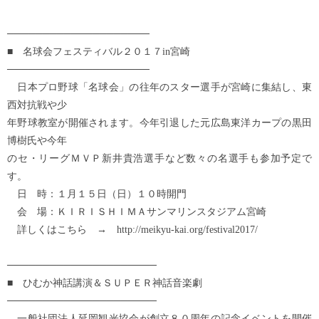
────────────────────
■ 名球会フェスティバル２０１７in宮崎
────────────────────
日本プロ野球「名球会」の往年のスター選手が宮崎に集結し、東
西対抗戦や少
年野球教室が開催されます。今年引退した元広島東洋カープの黒田
博樹氏や今年
のセ・リーグＭＶＰ新井貴浩選手など数々の名選手も参加予定で
す。
日 時：１月１５日（日）１０時開門
会 場：ＫＩＲＩＳＨＩＭＡサンマリンスタジアム宮崎
詳しくはこちら → http://meikyu-kai.org/festival2017/
─────────────────────
■ ひむか神話講演＆ＳＵＰＥＲ神話音楽劇
─────────────────────
一般社団法人延岡観光協会が創立８０周年の記念イベントを開催