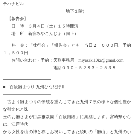
テハナビル
地下１階）
【報告会】
日 時：３月４日（土）１５時開演
場 所：新宿みやこんじょ（同上）
料 金：「壮行会」「報告会」とも 当日２，０００円、予約
１，５００円
お問い合わせ・予約：天歌事務局 miyazaki10ka@gmail.com
電話０９０－５２８３－２５３８
────────────────
■ 百段雛まつり 九州ひな紀行Ⅱ
────────────────
古より雛まつりの伝統を重んじてきた九州７県の様々な個性豊か
な雛文化と珠
玉のお雛さまが目黒雅叙園「百段階段」に集結します。宮崎県から
は、江戸時代
から女性を山の神と称しお祝いしてきた綾町の「雛山」と九州の小