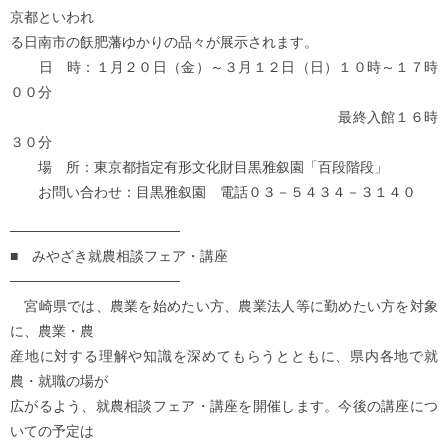
京都といわれ
る日南市の飫肥藩ゆかりの品々が展示されます。
日 時：１月２０日（金）～３月１２日（日）１０時～１７時
００分
最終入館１６時
３０分
場 所：東京都指定有形文化財目黒雅叙園「百段階段」
お問い合わせ：目黒雅叙園 電話０３－５４３４－３１４０
─────────────────
■ みやざき就農相談フェア・講座
─────────────────
宮崎県では、農業を始めたい方、農業法人等に勤めたい方を対象
に、農業・農
産地に対する理解や知識を深めてもらうとともに、県内各地で就
農・就職の場が
広がるよう、就農相談フェア・講座を開催します。今後の講座につ
いての予定は