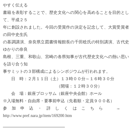
やすく伝える
書籍を表彰することで、歴史文化への関心を高めることを目的とし
て、平成２５
年に創設されました。今回の受賞作の決定を記念して、大賞受賞者
の田中史生氏
の基調講演、奈良県立図書情報館長の千田稔氏の特別講演、古代史
ゆかりの奈良
島根、三重、和歌山、宮崎の各県知事が古代歴史文化への熱い思い
を語り合う知
事サミットの３部構成によるシンポジウムが行われます。
日 時：２月１１日（土）１３時００分～１６時３０分
（開場：１２時３０分）
会 場：銀座ブロッサム（銀座中央会館）ホール
※入場無料・自由席・要事前申込（先着順・定員９００名）
参加申込・詳しくはこちら →
http://www.pref.nara.jp/item/169200.htm
─────────────────────