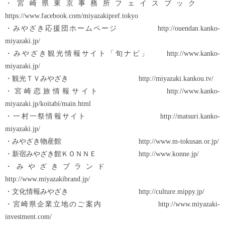
・宮崎県東京事務所フェイスブック
https://www.facebook.com/miyazakipref.tokyo
・みやざき応援団ホームページ http://ouendan.kanko-
miyazaki.jp/
・みやざき観光情報サイト「旬ナビ」 http://www.kanko-
miyazaki.jp/
・観光ＴＶみやざき http://miyazaki.kankou.tv/
・宮崎恋旅情報サイト http://www.kanko-
miyazaki.jp/koitabi/main.html
・一村一祭情報サイト http://matsuri.kanko-
miyazaki.jp/
・みやざき物産館 http://www.m-tokusan.or.jp/
・新宿みやざき館ＫＯＮＮＥ http://www.konne.jp/
・みやざきブランド
http://www.miyazakibrand.jp/
・文化情報みやざき http://culture.mippy.jp/
・宮崎県企業立地のご案内 http://www.miyazaki-
investment.com/