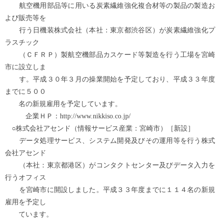
航空機用部品等に用いる炭素繊維強化複合材等の製品の製造お
よび販売等を
行う日機装株式会社（本社：東京都渋谷区）が炭素繊維強化プ
ラスチック
（ＣＦＲＰ）製航空機部品カスケード等製造を行う工場を宮崎
市に設立しま
す。平成３０年３月の操業開始を予定しており、平成３３年度
までに５００
名の新規雇用を予定しています。
企業ＨＰ：http://www.nikkiso.co.jp/
○株式会社アセンド（情報サービス産業：宮崎市）［新設］
データ処理サービス、システム開発及びその運用等を行う株式
会社アセンド
（本社：東京都港区）がコンタクトセンター及びデータ入力を
行うオフィス
を宮崎市に開設しました。平成３３年度までに１１４名の新規
雇用を予定し
ています。