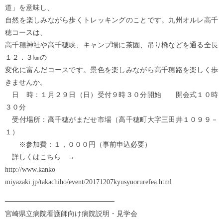
道」を意味し、
自然を楽しみながら歩くトレッキングのことです。九州オルレ高千
穂コースは、
高千穂神社や高千穂峡、キャンプ場に茶園、吊り橋などを通る全長
１２．３㎞の
変化に富んだコースです。景色を楽しみながら高千穂路を楽しく歩
きませんか。
日 時：１月２９日（日）受付９時３０分開始 開会式１０時
３０分
受付場所：高千穂がまだせ市場（高千穂町大字三田井１０９９－
１）
※参加費：１，０００円（事前申込必要）
詳しくはこちら →
http://www.kanko-
miyazaki.jp/takachiho/event/20171207kyusyuorurefea.html
──────────────────────
宮崎県立病院看護師向け病院説明・見学会