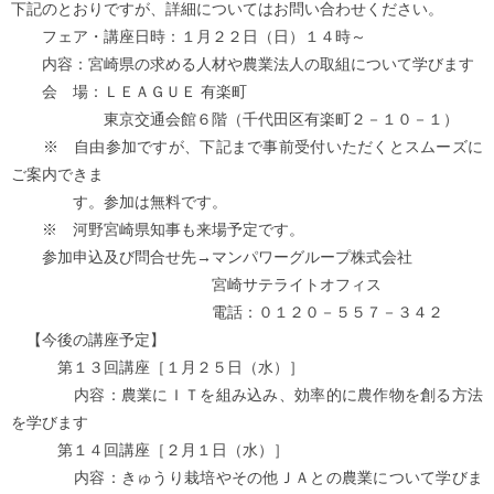
下記のとおりですが、詳細についてはお問い合わせください。
フェア・講座日時：１月２２日（日）１４時～
内容：宮崎県の求める人材や農業法人の取組について学びます
会 場：ＬＥＡＧＵＥ 有楽町
東京交通会館６階（千代田区有楽町２－１０－１）
※ 自由参加ですが、下記まで事前受付いただくとスムーズに
ご案内できま
す。参加は無料です。
※ 河野宮崎県知事も来場予定です。
参加申込及び問合せ先→マンパワーグループ株式会社
宮崎サテライトオフィス
電話：０１２０－５５７－３４２
【今後の講座予定】
第１３回講座［１月２５日（水）］
内容：農業にＩＴを組み込み、効率的に農作物を創る方法
を学びます
第１４回講座［２月１日（水）］
内容：きゅうり栽培やその他ＪＡとの農業について学びま