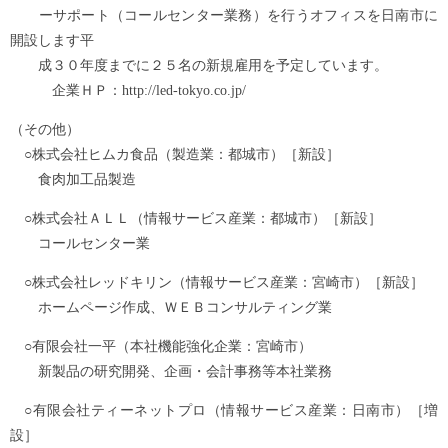
ーサポート（コールセンター業務）を行うオフィスを日南市に
開設します平
成３０年度までに２５名の新規雇用を予定しています。
企業ＨＰ：http://led-tokyo.co.jp/
（その他）
○株式会社ヒムカ食品（製造業：都城市）［新設］
食肉加工品製造
○株式会社ＡＬＬ（情報サービス産業：都城市）［新設］
コールセンター業
○株式会社レッドキリン（情報サービス産業：宮崎市）［新設］
ホームページ作成、ＷＥＢコンサルティング業
○有限会社一平（本社機能強化企業：宮崎市）
新製品の研究開発、企画・会計事務等本社業務
○有限会社ティーネットプロ（情報サービス産業：日南市）［増
設］