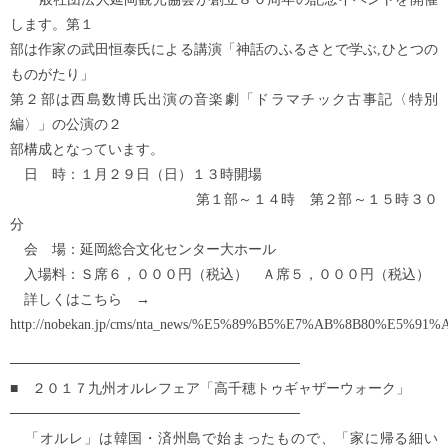
します。第１
部は作家の武田恒泰氏による講演「神話のふるさとで学ぶ,ひとつの
ものがたり」
第２部は西島数博氏出演の音楽劇「ドラマチック古事記〈特別
編〉」の公演の２
部構成となっています。
日 時：１月２９日（日）１３時開場
第１部～１４時 第２部～１５時３０
分
会 場：延岡総合文化センター大ホール
入場料：Ｓ席６，０００円（税込） Ａ席５，０００円（税込）
詳しくはこちら →
http://nobekan.jp/cms/nta_news/%E5%89%B5%E7%AB%8B
─────────────────────────────
■ ２０１７九州オルレフェア「高千穂トゥギャザーウォーク」
─────────────────────────────
「オルレ」は韓国・済州島で始まったもので、「家に帰る細い