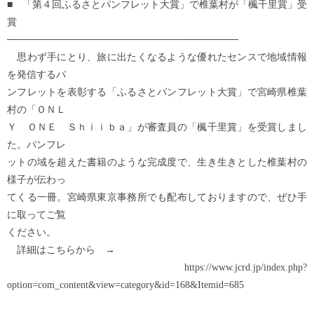
■ 「第４回ふるさとパンフレット大賞」で椎葉村が「楓千里賞」受
賞
─────────────────────────────────
思わず手にとり、旅に出たくなるような優れたセンスで地域情報
を発信するパ
ンフレットを表彰する「ふるさとパンフレット大賞」で宮崎県椎葉
村の「ＯＮＬ
Ｙ ＯＮＥ Ｓｈｉｉｂａ」が審査員の「楓千里賞」を受賞しまし
た。パンフレ
ットの域を超えた書籍のような完成度で、生き生きとした椎葉村の
様子が伝わっ
てくる一冊。宮崎県東京事務所でも配布しておりますので、ぜひ手
に取ってご覧
ください。
詳細はこちらから →
https://www.jcrd.jp/index.php?
option=com_content&view=category&id=168&Itemid=685