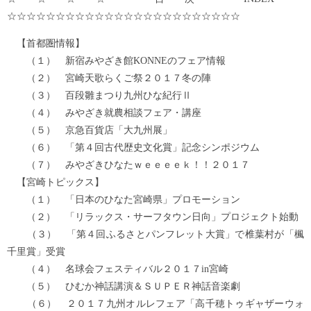
☆☆☆☆☆☆☆☆☆☆☆☆☆☆☆☆☆☆☆☆☆☆☆☆
【首都圏情報】
（１） 新宿みやざき館KONNEのフェア情報
（２） 宮崎天歌らくご祭２０１７冬の陣
（３） 百段雛まつり九州ひな紀行Ⅱ
（４） みやざき就農相談フェア・講座
（５） 京急百貨店「大九州展」
（６） 「第４回古代歴史文化賞」記念シンポジウム
（７） みやざきひなたｗｅｅｅｅｋ！！２０１７
【宮崎トピックス】
（１） 「日本のひなた宮崎県」プロモーション
（２） 「リラックス・サーフタウン日向」プロジェクト始動
（３） 「第４回ふるさとパンフレット大賞」で椎葉村が「楓
千里賞」受賞
（４） 名球会フェスティバル２０１７in宮崎
（５） ひむか神話講演＆ＳＵＰＥＲ神話音楽劇
（６） ２０１７九州オルレフェア「高千穂トゥギャザーウォ