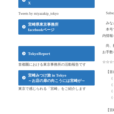
X
（こ
Subsc
Tweets by miyazakip_tokyo
みなさ
宮崎県東京事務所
本号で
facebookページ
内情報
尚、配
お手数
TokyoReport
☆☆☆
首都圏における東京事務所の活動報告です
【首
宮崎みつけ旅 in Tokyo
（１）
～お店の扉の向こうには宮崎が～
（２）
東京で感じられる「宮崎」をご紹介します
（３
（４）
【宮