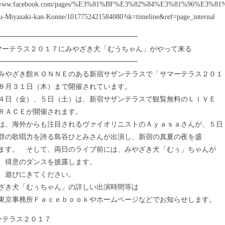
://www.facebook.com/pages/%E3%81%BF%E3%82%84%E3%81%96
u-Miyazaki-kan-Konne/1017752421584080?sk=timeline&ref=page_internal
────────────────────────────
マーテラス２０１７にみやざき犬「むうちゃん」がやって来る
────────────────────────────
やざき館ＫＯＮＮＥのある新宿サザンテラスで「サマーテラス２０１
８月３１日（木）まで開催されています。
日（金）、５日（土）は、新宿サザンテラスで観覧無料のＬＩＶＥ
ＲＡＣＥが開催されます。
、海外からも注目されるヴァイオリニストのＡｙａｓａさんが、５日
群の歌唱力を誇る島谷ひとみさんが出演し、新宿の真夏の夜を盛
ます。 そして、両日のライブ前には、みやざき犬「むぅ」ちゃんが
、得意のダンスを披露します。
遊びにきてください。
ざき犬「むぅちゃん」の詳しい出演時間等は
東京事務所Ｆａｃｅｂｏｏｋやホームページなどでお知らせします。
ーテラス２０１７