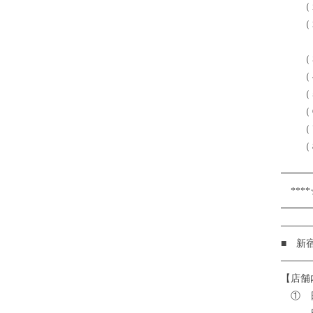
（１）
（２）
ュ
（３
（４）
（５
（６
（７）
（８
━━━
****
━━━
────
■ 新
────
【店舗
① 