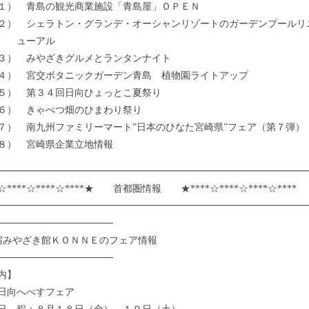
 青島の観光商業施設「青島屋」ＯＰＥＮ
 シェラトン・グランデ・オーシャンリゾートのガーデンプールリ
ーアル
） みやざきグルメとランタンナイト
 宮交ボタニックガーデン青島 植物園ライトアップ
） 第３４回日向ひょっとこ夏祭り
） きゃべつ畑のひまわり祭り
 南九州ファミリーマート”日本のひなた宮崎県”フェア（第７弾）
） 宮崎県企業立地情報
━━━━━━━━━━━━━━━━━━━━━━━━━━━━━━━━
☆****☆****☆****★ 首都圏情報 ★****☆****☆****☆****
━━━━━━━━━━━━━━━━━━━━━━━━━━━━━━━━
─────────────────
宿みやざき館ＫＯＮＮＥのフェア情報
─────────────────
内】
日向へべすフェア