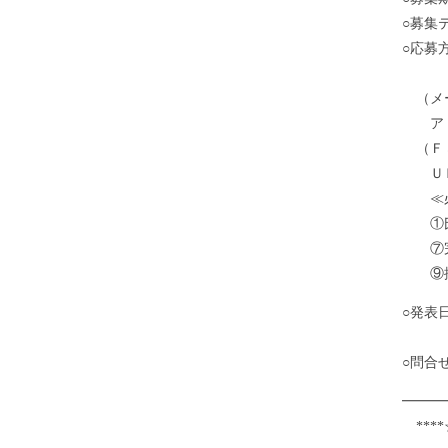
○募集
○応募
力の
（メー
アドレス
（Ｆａ
ＵＲＬ：t
≪必
①氏名
⑦完
⑨採用
○発表
※Ｊ
○問合
━━━
****