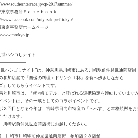
www.southernterrace.jp/cp-2017summer/
県東京事務所Ｆａｃｅｂｏｏｋ
/www.facebook.com/miyazakipref.tokyo/
県東京事務所ホームページ
//www.mtokyo.jp
─────────
見世ハシゴしナイト
─────────
世ハシゴしナイト”は、神奈川県川崎市にある川崎駅前仲見世通商店街
の参加店舗で『自慢の料理＋ドリンク１杯』を食べ歩きしながら
ゴ』してもらうイベントです。
と川崎市は、「崎×崎モデル」と呼ばれる連携協定を締結しています
イベントは、その一環としてのコラボイベントです。
３回目となる今年は、宮崎県日向市特産の「へべす」と本格焼酎をお
ただけます。
川崎駅前仲見世通商店街にお越しください。
場 川崎市川崎駅前仲見世通商店街 参加店２８店舗