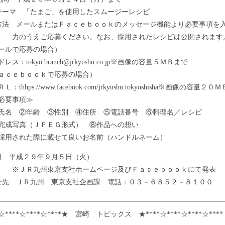
テーマ 「たまご」を使用したスムージーレシピ
方法 メールまたはＦａｃｅｂｏｏｋのメッセージ機能より必要事項を
うえご応募ください。なお、採用されたレシピは公開されます
ルで応募の場合）
：tokyo.branch@jrkyushu.co.jp※画像の容量５ＭＢまで
ｃｅｂｏｏｋで応募の場合）
hhps://www.facebook.com/jrkyushu.tokyoshisha※画像の容量２
要事項≫
 ②年齢 ③性別 ④住所 ⑤電話番号 ⑥料理名／レシピ
成写真（ＪＰＥＧ形式） ⑧作品への想い
された際に載せて良いお名前（ハンドルネーム）
日 平成２９年９月５日（火）
Ｒ九州東京支社ホームページ及びＦａｃｅｂｏｏｋにて発表
せ先 ＪＲ九州 東京支社企画課 電話：０３－６８５２－８１００
━━━━━━━━━━━━━━━━━━━━━━━━━━━━━━━━
☆****☆****☆****★ 宮崎 トピックス ★****☆****☆****☆***