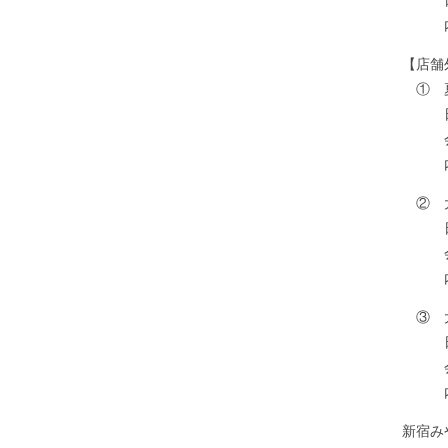
日 
内 
【店舗
① 夏
日 
会 
内 
② 
日 
会 
内 
③ 
日 
会 
内 
新宿み