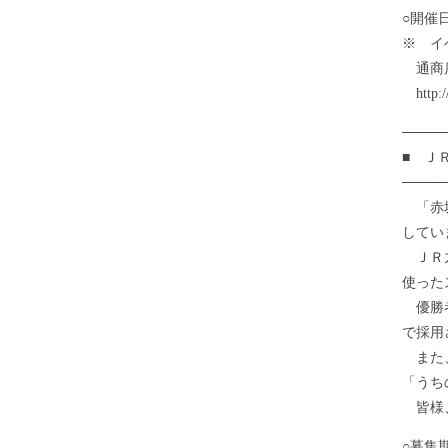
○開催
※ イ
通商店
http://
────
■ Ｊ
────
「赤坂
してい
ＪＲ九
使った
優勝者
で採用
また、
「うち
皆様、
○募集