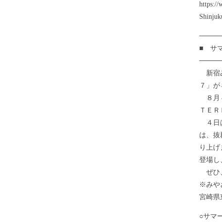
https
Shinjuk
────
■ サ
────
新宿み
７」が
８月４
ＴＥＲ
４日は
は、抜
り上げ
登場し
ぜひ、
※みや
宮崎県
○サマ