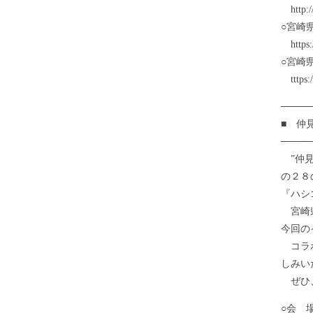
http://
○宮崎
https:/
○宮崎
tttps:
────
■ 仲
────
”仲見
の２８
『ハシ
宮崎県
今回の
コラボ
しみい
ぜひ、
○会 