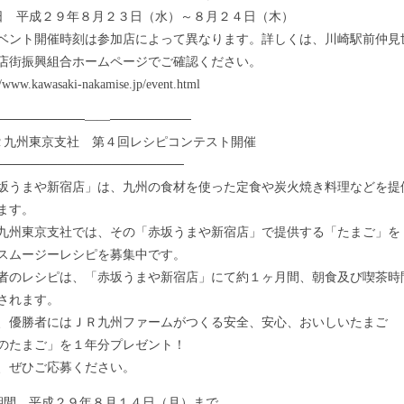
日 平成２９年８月２３日（水）～８月２４日（木）
ベント開催時刻は参加店によって異なります。詳しくは、川崎駅前仲見
街振興組合ホームページでご確認ください。
www.kawasaki-nakamise.jp/event.html
──────────――─────────
Ｒ九州東京支社 第４回レシピコンテスト開催
─────────────────────
うまや新宿店」は、九州の食材を使った定食や炭火焼き料理などを提
ます。
州東京支社では、その「赤坂うまや新宿店」で提供する「たまご」を
スムージーレシピを募集中です。
のレシピは、「赤坂うまや新宿店」にて約１ヶ月間、朝食及び喫茶時
されます。
優勝者にはＪＲ九州ファームがつくる安全、安心、おいしいたまご
のたまご」を１年分プレゼント！
ぜひご応募ください。
期間 平成２９年８月１４日（月）まで