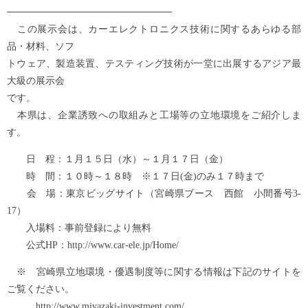
────────────────────────
この展示会は、カーエレクトロニクス技術に関するあらゆる部
品・材料、ソフ
トウェア、製造装置、テスティング技術が一堂に出展するアジア最
大級の展示会
です。
本県は、企業誘致への取組みと工場等の立地環境をご紹介しま
す。
日 程：１月１５日（水）～１月１７日（金）
時 間：１０時～１８時 ※１７日(金)のみ１７時まで
会 場：東京ビッグサイト（宮崎県ブース 西館 小間番号3-
17）
入場料：事前登録により無料
公式HP：http://www.car-ele.jp/Home/
※ 宮崎県立地環境・優遇制度等に関する情報は下記のサイトを
ご覧ください。
http://www.miyazaki-investment.com/