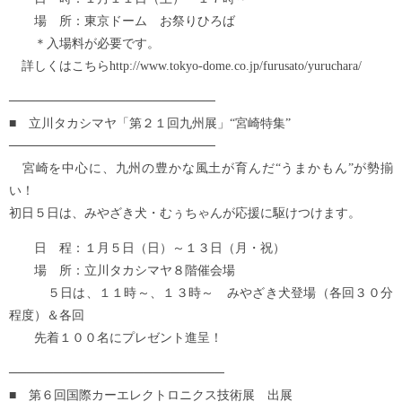
場 所：東京ドーム お祭りひろば
＊入場料が必要です。
詳しくはこちらhttp://www.tokyo-dome.co.jp/furusato/yuruchara/
───────────────────────
■ 立川タカシマヤ「第２１回九州展」“宮崎特集”
───────────────────────
宮崎を中心に、九州の豊かな風土が育んだ“うまかもん”が勢揃
い！
初日５日は、みやざき犬・むぅちゃんが応援に駆けつけます。
日 程：１月５日（日）～１３日（月・祝）
場 所：立川タカシマヤ８階催会場
５日は、１１時～、１３時～ みやざき犬登場（各回３０分
程度）＆各回
先着１００名にプレゼント進呈！
────────────────────────
■ 第６回国際カーエレクトロニクス技術展 出展