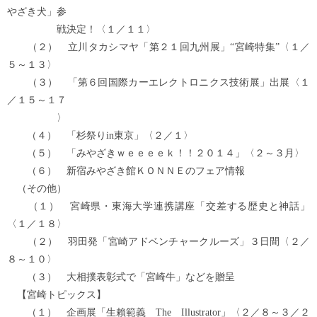
やざき犬」参
戦決定！〈１／１１〉
（２） 立川タカシマヤ「第２１回九州展」“宮崎特集”〈１／
５～１３〉
（３） 「第６回国際カーエレクトロニクス技術展」出展〈１
／１５～１７
〉
（４） 「杉祭りin東京」〈２／１〉
（５） 「みやざきｗｅｅｅｅｋ！！２０１４」〈２～３月〉
（６） 新宿みやざき館ＫＯＮＮＥのフェア情報
（その他）
（１） 宮崎県・東海大学連携講座「交差する歴史と神話」
〈１／１８〉
（２） 羽田発「宮崎アドベンチャークルーズ」３日間〈２／
８～１０〉
（３） 大相撲表彰式で「宮崎牛」などを贈呈
【宮崎トピックス】
（１） 企画展「生賴範義 The Illustrator」〈２／８～３／２