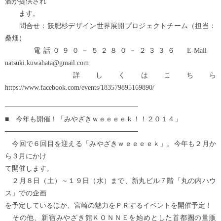
酒が提供され
ます。
問合せ：飫肥杉デザイン世界展開プロジェクトチーム（担当：
桑畑）
電話０９０－５２８０－２３３６ E-Mail
natsuki.kuwahata@gmail.com
詳しくはこちら
https://www.facebook.com/events/183579895169890/
───────────────────────────
■ 今年も開催！「みやざきｗｅｅｅｅｋ！！２０１４」
───────────────────────────
今回で６回目を迎える「みやざきｗｅｅｅｅｋ」。今年も２月か
ら３月にかけ
て開催します。
２月８日（土）～１９日（水）まで、新丸ビル７階「丸の内ハウ
ス」での企画
を予定しているほか、宮崎の魅力をＰＲするイベントを開催予定！
その他、新宿みやざき館ＫＯＮＮＥを始めとした首都圏の量販