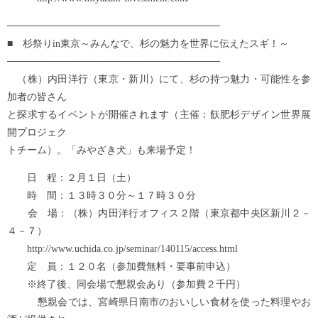
──────────────────────────────
■ 杉祭りin東京～みんなで、杉の魅力を世界に伝えたスギ！～
──────────────────────────────
（株）内田洋行（東京・新川）にて、杉の持つ魅力・可能性を参
加者の皆さん
と探求するイベントが開催されます（主催：飫肥杉デザイン世界展
開プロジェク
トチーム）。「みやざき犬」も来場予定！
日 程：２月１日（土）
時 間：１３時３０分～１７時３０分
会 場：（株）内田洋行オフィス２階（東京都中央区新川２－
４－７）
http://www.uchida.co.jp/seminar/140115/access.html
定 員：１２０名（参加費無料・要事前申込）
※終了後、同会場で懇親会あり（参加費２千円）
懇親会では、宮崎県日南市のおいしい食材を使った料理やお