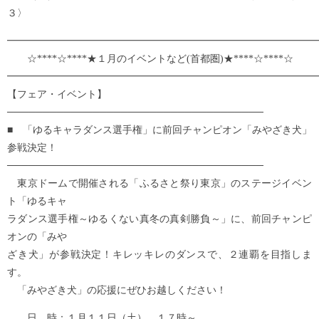
３〉
━━━━━━━━━━━━━━━━━━━━━━━━━━━━━━━
☆****☆****★１月のイベントなど(首都圏)★****☆****☆
━━━━━━━━━━━━━━━━━━━━━━━━━━━━━━━
【フェア・イベント】
────────────────────────────────────
■ 「ゆるキャラダンス選手権」に前回チャンピオン「みやざき犬」
参戦決定！
────────────────────────────────────
東京ドームで開催される「ふるさと祭り東京」のステージイベン
ト「ゆるキャ
ラダンス選手権～ゆるくない真冬の真剣勝負～」に、前回チャンピ
オンの「みや
ざき犬」が参戦決定！キレッキレのダンスで、２連覇を目指しま
す。
「みやざき犬」の応援にぜひお越しください！
日 時：１月１１日（土） １７時～