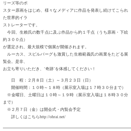
リーズ等のポ
スター原画をはじめ、様々なメディアに作品を発表し続けてこられ
た世界的イラ
ストレーターです。
今回、生賴氏の数千点に及ぶ作品から約１千点（うち原画・下絵
約３００点）
が選定され、最大規模で個展が開催されます。
ルーカス、スピルバーグも激賞した生賴範義氏の画業をたどる展
覧会。是非、
お立ち寄りいただき、‘奇跡’を体感してください！
日 程：２月８日（土）～３月２３日（日）
開催時間：１０時～１８時（展示室入場は１７時３０分まで）
※金曜日、土曜日は１０時～１９時（展示室入場は１８時３０分
まで）
※２月７日（金）は開会式・内覧会予定
詳しくはこちらhttp://ohrai.net/
━━━━━━━━━━━━━━━━━━━━━━━━━━━━━━━