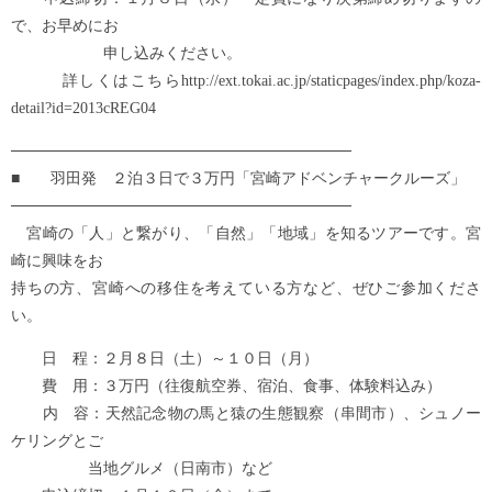
で、お早めにお
申し込みください。
詳しくはこちらhttp://ext.tokai.ac.jp/staticpages/index.php/koza-
detail?id=2013cREG04
───────────────────────────────
■ 羽田発 ２泊３日で３万円「宮崎アドベンチャークルーズ」
───────────────────────────────
宮崎の「人」と繋がり、「自然」「地域」を知るツアーです。宮
崎に興味をお
持ちの方、宮崎への移住を考えている方など、ぜひご参加くださ
い。
日 程：２月８日（土）～１０日（月）
費 用：３万円（往復航空券、宿泊、食事、体験料込み）
内 容：天然記念物の馬と猿の生態観察（串間市）、シュノー
ケリングとご
当地グルメ（日南市）など