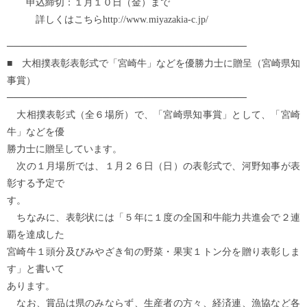
申込締切：１月１０日（金）まで
詳しくはこちらhttp://www.miyazakia-c.jp/
───────────────────────────────────
■ 大相撲表彰表彰式で「宮崎牛」などを優勝力士に贈呈（宮崎県知
事賞）
───────────────────────────────────
大相撲表彰式（全６場所）で、「宮崎県知事賞」として、「宮崎
牛」などを優
勝力士に贈呈しています。
次の１月場所では、１月２６日（日）の表彰式で、河野知事が表
彰する予定で
す。
ちなみに、表彰状には「５年に１度の全国和牛能力共進会で２連
覇を達成した
宮崎牛１頭分及びみやざき旬の野菜・果実１トン分を贈り表彰しま
す」と書いて
あります。
なお、賞品は県のみならず、生産者の方々、経済連、漁協など各