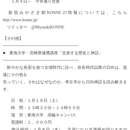
１月４日～ 平常通り営業
新宿みやざき館KONNEの情報については、こちら
http://www.konne.jp/
ツイッター @MiyazakiKONNE
【その他】
──────────────────────────
■ 東海大学・宮崎県連携講座「交差する歴史と神話」
──────────────────────────
鮮やかな色彩を放つ古墳時代に比べ、奈良時代以降の日向は、急
速にその色を
失っていく。それはなぜなのか。考古学から日向神話を読み解きま
す。
日 程：１月１８日（土）
時 間：１３時２０分～１４時５０分
場 所：東海大学 高輪キャンパス
受講料：１，０００円
申込締切：１月８日（水） 定員になり次第締め切りますの