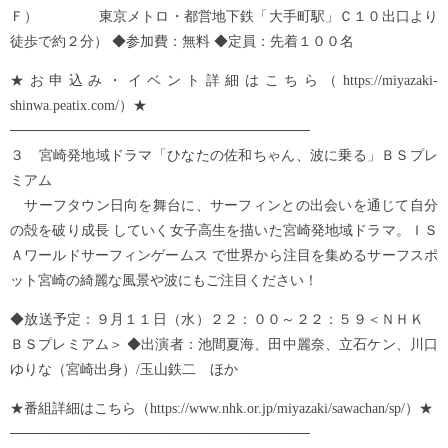
Ｆ） 東京メトロ・都営地下鉄「大手町駅」Ｃ１０出口より
徒歩で約２分） ◆参加費：無料 ◆定員：先着１００名
★お申込み・イベント詳細はこちら（https://miyazaki-
shinwa.peatix.com/）★
──────────────────────────────
３ 宮崎発地域ドラマ「ひなたの佐和ちゃん、波に乗る」ＢＳプレ
ミアム
サーフタウン日向を舞台に、サーフィンとの出会いを通じて自分
の殻を破り成長 していく女子高生を描いた宮崎発地域ドラマ。ＩＳ
Ａワールドサーフィンゲームス で世界から注目を集めるサーフスポ
ット宮崎の綺麗な風景や波にもご注目ください！
◆放送予定：９月１１日（水）２２：００～２２：５９＜ＮＨＫ
ＢＳプレミアム＞ ◆出演者：池間夏海、田中麗奈、立石ケン、川口
ゆりな（宮崎出身）/玉山鉄二 ほか
★番組詳細はこちら（https://www.nhk.or.jp/miyazaki/sawachan/sp/）★
──────────────────────────────