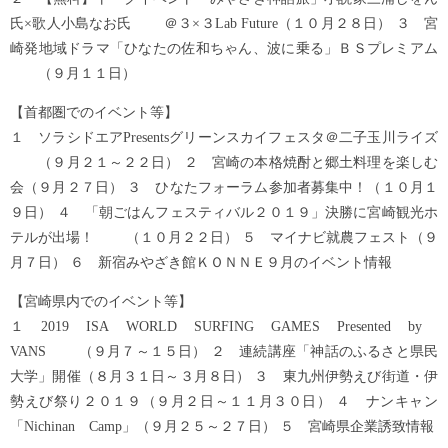
氏×歌人小島なお氏 ＠３×３Lab Future（１０月２８日） ３ 宮
崎発地域ドラマ「ひなたの佐和ちゃん、波に乗る」ＢＳプレミアム
（９月１１日）
【首都圏でのイベント等】
１ ソラシドエアPresentsグリーンスカイフェスタ＠二子玉川ライズ
（９月２１～２２日） ２ 宮崎の本格焼酎と郷土料理を楽しむ
会（９月２７日） ３ ひなたフォーラム参加者募集中！（１０月１
９日） ４ 「朝ごはんフェスティバル２０１９」決勝に宮崎観光ホ
テルが出場！ （１０月２２日） ５ マイナビ就農フェスト（９
月７日） ６ 新宿みやざき館ＫＯＮＮＥ９月のイベント情報
【宮崎県内でのイベント等】
１ 2019 ISA WORLD SURFING GAMES Presented by
VANS （９月７～１５日） ２ 連続講座「神話のふるさと県民
大学」開催（８月３１日～３月８日） ３ 東九州伊勢えび街道・伊
勢えび祭り２０１９（９月２日～１１月３０日） ４ ナンキャン
「Nichinan Camp」（９月２５～２７日） ５ 宮崎県企業誘致情報