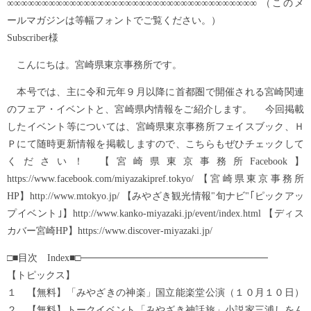
∞∞∞∞∞∞∞∞∞∞∞∞∞∞∞∞∞∞∞∞∞∞∞∞∞∞∞∞∞∞∞∞∞∞∞∞ （このメ
ールマガジンは等幅フォントでご覧ください。）
Subscriber様
こんにちは。宮崎県東京事務所です。
本号では、主に令和元年９月以降に首都圏で開催される宮崎関連
のフェア・イベントと、宮崎県内情報をご紹介します。 今回掲載
したイベント等については、宮崎県東京事務所フェイスブック、Ｈ
Ｐにて随時更新情報を掲載しますので、こちらもぜひチェックして
ください！ 【宮崎県東京事務所Facebook】
https://www.facebook.com/miyazakipref.tokyo/ 【宮崎県東京事務所
HP】http://www.mtokyo.jp/ 【みやざき観光情報"旬ナビ"｢ピックアッ
プイベント｣】http://www.kanko-miyazaki.jp/event/index.html 【ディス
カバー宮崎HP】https://www.discover-miyazaki.jp/
□■目次 Index■□───────────────────────────
【トピックス】
１ 【無料】「みやざきの神楽」国立能楽堂公演（１０月１０日）
２ 【無料】トークイベント「みやざき神話旅」小説家三浦しをん