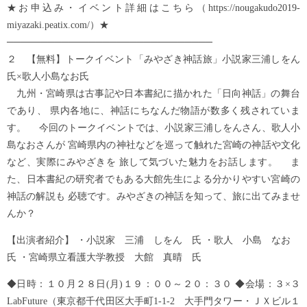
★お申込み・イベント詳細はこちら（https://nougakudo2019-
miyazaki.peatix.com/）★
──────────────────────────────
２ 【無料】トークイベント「みやざき神話旅」小説家三浦しをん
氏×歌人小島なお氏
九州・宮崎県は古事記や日本書紀に描かれた「日向神話」の舞台
であり、 県内各地に、神話にちなんだ物語が数多く残されていま
す。 今回のトークイベントでは、小説家三浦しをんさん、歌人小
島なおさんが 宮崎県内の神社などを巡って触れた宮崎の神話や文化
など、実際にみやざきを 旅して気づいた魅力をお話します。 ま
た、日本書紀の研究者でもある大館先生による分かりやすい宮崎の
神話の解説も 必聴です。みやざきの神話を知って、旅に出てみませ
んか？
【出演者紹介】 ・小説家 三浦 しをん 氏 ・歌人 小島 なお
氏 ・宮崎県立看護大学教授 大館 真晴 氏
◆日時：１０月２８日(月)１９：００～２０：３０ ◆会場：３×３
LabFuture（東京都千代田区大手町1-1-2 大手門タワー・ＪＸビル１