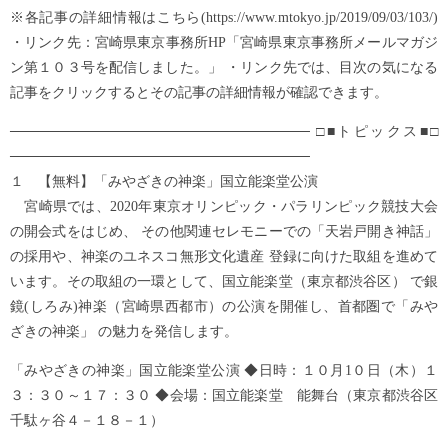
※各記事の詳細情報はこちら(https://www.mtokyo.jp/2019/09/03/103/)
・リンク先：宮崎県東京事務所HP「宮崎県東京事務所メールマガジ
ン第１０３号を配信しました。」 ・リンク先では、目次の気になる
記事をクリックするとその記事の詳細情報が確認できます。
────────────────────────────── □■トピックス■□
──────────────────────────────
１ 【無料】「みやざきの神楽」国立能楽堂公演
宮崎県では、2020年東京オリンピック・パラリンピック競技大会
の開会式をはじめ、 その他関連セレモニーでの「天岩戸開き神話」
の採用や、神楽のユネスコ無形文化遺産 登録に向けた取組を進めて
います。その取組の一環として、国立能楽堂（東京都渋谷区） で銀
鏡(しろみ)神楽（宮崎県西都市）の公演を開催し、首都圏で「みや
ざきの神楽」 の魅力を発信します。
「みやざきの神楽」国立能楽堂公演 ◆日時：１０月1０日（木）１
３：３０～１７：３０ ◆会場：国立能楽堂 能舞台（東京都渋谷区
千駄ヶ谷４－１８－１）