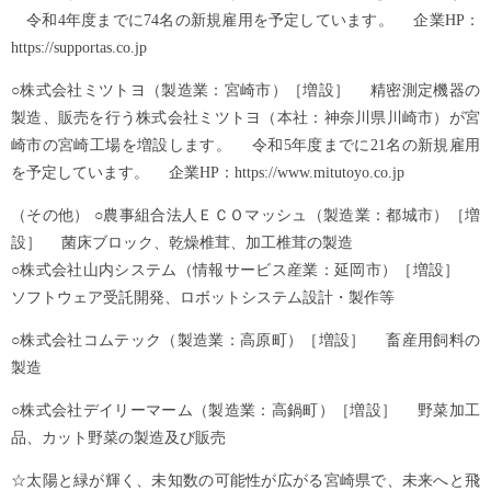
令和4年度までに74名の新規雇用を予定しています。 企業HP：
https://supportas.co.jp
○株式会社ミツトヨ（製造業：宮崎市）［増設］ 精密測定機器の
製造、販売を行う株式会社ミツトヨ（本社：神奈川県川崎市）が宮
崎市の宮崎工場を増設します。 令和5年度までに21名の新規雇用
を予定しています。 企業HP：https://www.mitutoyo.co.jp
（その他） ○農事組合法人ＥＣＯマッシュ（製造業：都城市）［増
設］ 菌床ブロック、乾燥椎茸、加工椎茸の製造
○株式会社山内システム（情報サービス産業：延岡市）［増設］
ソフトウェア受託開発、ロボットシステム設計・製作等
○株式会社コムテック（製造業：高原町）［増設］ 畜産用飼料の
製造
○株式会社デイリーマーム（製造業：高鍋町）［増設］ 野菜加工
品、カット野菜の製造及び販売
☆太陽と緑が輝く、未知数の可能性が広がる宮崎県で、未来へと飛