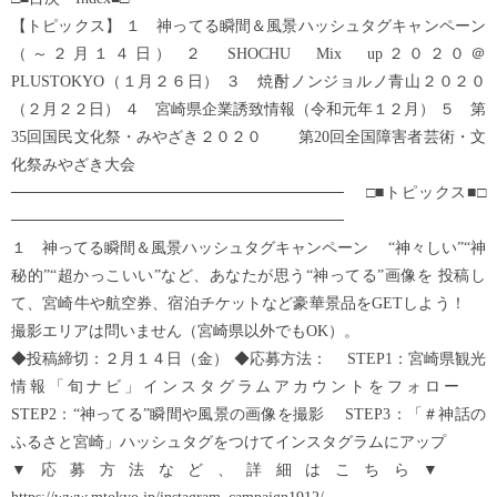
【トピックス】 １ 神ってる瞬間＆風景ハッシュタグキャンペーン
（～２月１４日） ２ SHOCHU Mix up２０２０＠
PLUSTOKYO（１月２６日） ３ 焼酎ノンジョルノ青山２０２０
（２月２２日） ４ 宮崎県企業誘致情報（令和元年１２月） ５ 第
35回国民文化祭・みやざき２０２０ 第20回全国障害者芸術・文
化祭みやざき大会
────────────────────────────── □■トピックス■□
──────────────────────────────
１ 神ってる瞬間＆風景ハッシュタグキャンペーン “神々しい”“神
秘的”“超かっこいい”など、あなたが思う“神ってる”画像を 投稿し
て、宮崎牛や航空券、宿泊チケットなど豪華景品をGETしよう！
撮影エリアは問いません（宮崎県以外でもOK）。
◆投稿締切：２月１４日（金） ◆応募方法： STEP1：宮崎県観光
情報「旬ナビ」インスタグラムアカウントをフォロー
STEP2：“神ってる”瞬間や風景の画像を撮影 STEP3：「＃神話の
ふるさと宮崎」ハッシュタグをつけてインスタグラムにアップ
▼応募方法など、詳細はこちら▼