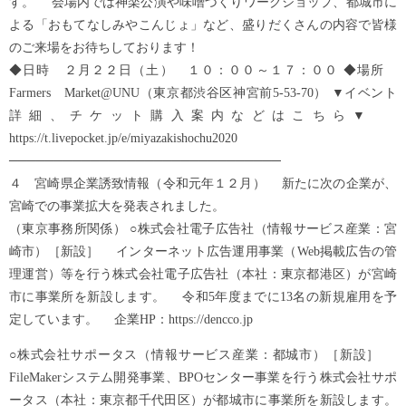
す。 会場内では神楽公演や味噌づくりワークショップ、都城市に
よる「おもてなしみやこんじょ」など、盛りだくさんの内容で皆様
のご来場をお待ちしております！
◆日時 ２月２２日（土） １０：００～１７：００ ◆場所
Farmers Market@UNU（東京都渋谷区神宮前5-53-70） ▼イベント
詳細、チケット購入案内などはこちら▼
https://t.livepocket.jp/e/miyazakishochu2020
──────────────────────────────
４ 宮崎県企業誘致情報（令和元年１２月） 新たに次の企業が、
宮崎での事業拡大を発表されました。
（東京事務所関係） ○株式会社電子広告社（情報サービス産業：宮
崎市）［新設］ インターネット広告運用事業（Web掲載広告の管
理運営）等を行う株式会社電子広告社（本社：東京都港区）が宮崎
市に事業所を新設します。 令和5年度までに13名の新規雇用を予
定しています。 企業HP：https://dencco.jp
○株式会社サポータス（情報サービス産業：都城市）［新設］
FileMakerシステム開発事業、BPOセンター事業を行う株式会社サポ
ータス（本社：東京都千代田区）が都城市に事業所を新設します。