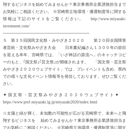
翔するビジネスを始めてみませんか？東京事務所企業誘致担当まで
お気軽にご相談ください。 ※宮崎県立地環境・優遇制度等に関する
情報は下記のサイトをご覧ください。 http://www.miyazaki-
investment.com/
──────────────────────────────
５ 第３５回国民文化祭・みやざき２０２０ 第２０回全国障害
者芸術・文化祭みやざき大会 日本書紀編さん１３００年の節目
を迎える本年、宮崎県では、「いざ神話の源流へ」のキャッチコピ
ーのもと、｢国文祭｣｢芸文祭｣が開催されます。 「国文祭・芸文祭
みやざき２０２０ウェブサイト」では、プレイベントも含め、県内
での様々な文化イベント情報等を発信しております。ぜひご覧くだ
さい。
▼国文祭・芸文祭みやざき２０２０ウェブサイト▼
https://www.pref.miyazaki.lg.jp/miyazaki2020/index.html
☆太陽と緑が輝く、未知数の可能性が広がる宮崎県で、未来へと飛
翔するビジネスを 始めてみませんか？東京事務所企業誘致担当ま
でお気軽にご相談ください。 ※宮崎県立地環境・優遇制度等に関す