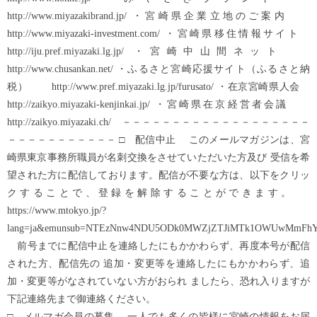
http://www.miyazakibrand.jp/ ・宮崎県企業立地のご案内
http://www.miyazaki-investment.com/ ・宮崎県移住情報サイト
http://iju.pref.miyazaki.lg.jp/ ・宮崎中山間ネット
http://www.chusankan.net/ ・ふるさと宮崎応援サイト（ふるさと納
税） http://www.pref.miyazaki.lg.jp/furusato/ ・在京宮崎県人会
http://zaikyo.miyazaki-kenjinkai.jp/ ・宮崎県在京経営者会議
http://zaikyo.miyazaki.ch/ －－－－－－－－－－－－－－－－－－－
－－－－－－－－－－－ □ 配信中止 このメールマガジンは、宮
崎県東京事務所職員が名刺交換をさせていただいた方及び 受信を希
望された方に配信しております。配信が不要な方は、以下をクリッ
クすることで、登録を解除することができます。
https://www.mtokyo.jp/?
lang=ja&emunsub=NTEzNnw4NDU5ODk0MWZjZTJiMTk1OWUwMmFh
前号までに配信中止を連絡したにもかかわらず、再度本号が配信
された方、配信先の 追加・変更等を連絡したにもかかわらず、追
加・変更等がなされていない方がおられ ましたら、恐れ入りますが
下記連絡先まで御連絡ください。
□ メルマガ会員の募集 一人でも多くの皆様に宮崎の情報をお届