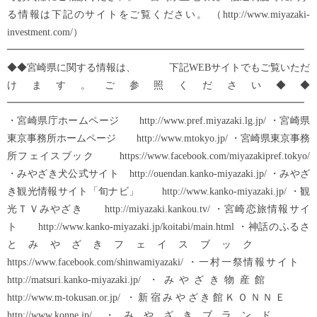
る情報は下記のサイトをご覧ください。 （http://www.miyazaki-
investment.com/）
━━━━━━━━━━━━━━━━━━━━━━━━━━━━━━
◆◆宮崎県に関する情報は、 下記WEBサイトでもご覧いただ
けます。ご参照ください◆◆
━━━━━━━━━━━━━━━━━━━━━━━━━━━━━━
・宮崎県庁ホームページ http://www.pref.miyazaki.lg.jp/ ・宮崎県
東京事務所ホームページ http://www.mtokyo.jp/ ・宮崎県東京事務
所フェイスブック https://www.facebook.com/miyazakipref.tokyo/
・みやざき犬公式サイト http://ouendan.kanko-miyazaki.jp/ ・みやざ
き観光情報サイト「旬ナビ」 http://www.kanko-miyazaki.jp/ ・観
光ＴＶみやざき http://miyazaki.kankou.tv/ ・宮崎恋旅情報サイ
ト http://www.kanko-miyazaki.jp/koitabi/main.html ・神話のふるさ
とみやざきフェイスブック
https://www.facebook.com/shinwamiyazaki/ ・一村一祭情報サイト
http://matsuri.kanko-miyazaki.jp/ ・みやざき物産館
http://www.m-tokusan.or.jp/ ・新宿みやざき館ＫＯＮＮＥ
http://www.konne.jp/ ・みやざきブランド