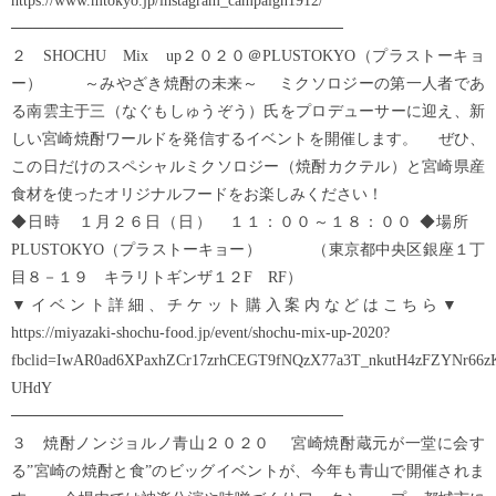
https://www.mtokyo.jp/instagram_campaign1912/
──────────────────────────────
２ SHOCHU Mix up２０２０＠PLUSTOKYO（プラストーキョ
ー） ～みやざき焼酎の未来～ ミクソロジーの第一人者であ
る南雲主于三（なぐもしゅうぞう）氏をプロデューサーに迎え、新
しい宮崎焼酎ワールドを発信するイベントを開催します。 ぜひ、
この日だけのスペシャルミクソロジー（焼酎カクテル）と宮崎県産
食材を使ったオリジナルフードをお楽しみください！
◆日時 １月２６日（日） １１：００～１８：００ ◆場所
PLUSTOKYO（プラストーキョー） （東京都中央区銀座１丁
目８－１９ キラリトギンザ１２F RF）
▼イベント詳細、チケット購入案内などはこちら▼
https://miyazaki-shochu-food.jp/event/shochu-mix-up-2020?
fbclid=IwAR0ad6XPaxhZCr17zrhCEGT9fNQzX77a3T_nkutH4zFZYNr66z
UHdY
──────────────────────────────
３ 焼酎ノンジョルノ青山２０２０ 宮崎焼酎蔵元が一堂に会す
る”宮崎の焼酎と食”のビッグイベントが、今年も青山で開催されま