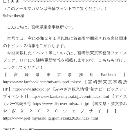
日)★★ ∞∞∞∞∞∞∞∞∞∞∞∞∞∞∞∞∞∞∞∞∞∞∞∞∞∞∞∞∞∞∞∞∞∞∞∞
（このメールマガジンは等幅フォントでご覧ください。）
Subscriber様
こんにちは。宮崎県東京事務所です。
本号では、主に令和２年１月以降に首都圏で開催される宮崎関連
のトピックス情報をご紹介します。
今回掲載したイベント等については、宮崎県東京事務所フェイス
ブック、ＨＰにて随時更新情報を掲載しますので、こちらもぜひチ
ェックしてください！
【宮崎県東京事務所Facebook】
https://www.facebook.com/miyazakipref.tokyo/ 【宮崎県東京事務所
HP】http://www.mtokyo.jp/ 【みやざき観光情報"旬ナビ"｢ピックアッ
プイベント｣】http://www.kanko-miyazaki.jp/event/index.html 【ディス
カバー宮崎HP】https://www.discover-miyazaki.jp/ 【国文祭・芸文祭み
やざき２０２０ウェブサイト】
https://www.pref.miyazaki.lg.jp/miyazaki2020/index.html
□■目次 Index■□───────────────────────────