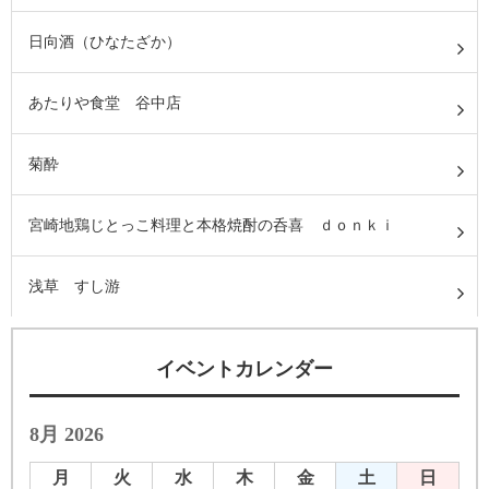
日向酒（ひなたざか）
あたりや食堂 谷中店
菊酔
宮崎地鶏じとっこ料理と本格焼酎の呑喜 ｄｏｎｋｉ
浅草 すし游
イベントカレンダー
8月 2026
月
火
水
木
金
土
日