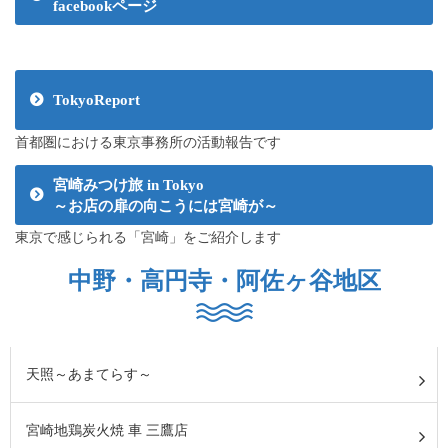
facebookページ
TokyoReport
首都圏における東京事務所の活動報告です
宮崎みつけ旅 in Tokyo
～お店の扉の向こうには宮崎が～
東京で感じられる「宮崎」をご紹介します
中野・高円寺・阿佐ヶ谷地区
天照～あまてらす～
宮崎地鶏炭火焼 車 三鷹店