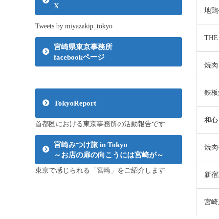
X
地鶏
Tweets by miyazakip_tokyo
THE
宮崎県東京事務所
facebookページ
焼肉
鉄板
TokyoReport
和心
首都圏における東京事務所の活動報告です
宮崎みつけ旅 in Tokyo
焼肉
～お店の扉の向こうには宮崎が～
東京で感じられる「宮崎」をご紹介します
新宿
宮崎