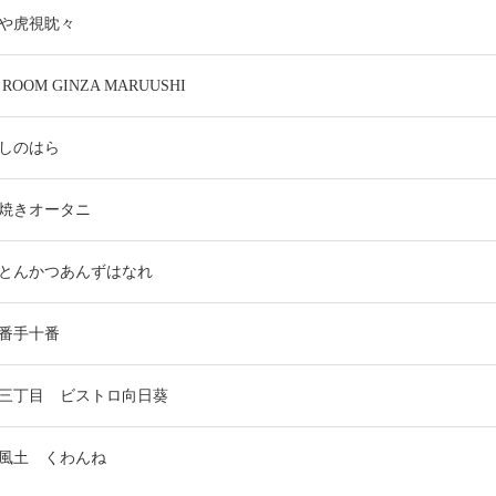
や虎視眈々
 ROOM GINZA MARUUSHI
しのはら
焼きオータニ
とんかつあんずはなれ
番手十番
三丁目 ビストロ向日葵
風土 くわんね