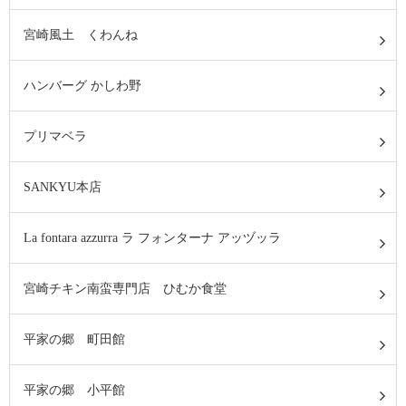
宮崎風土 くわんね
ハンバーグ かしわ野
プリマベラ
SANKYU本店
La fontara azzurra ラ フォンターナ アッヅッラ
宮崎チキン南蛮専門店 ひむか食堂
平家の郷 町田館
平家の郷 小平館