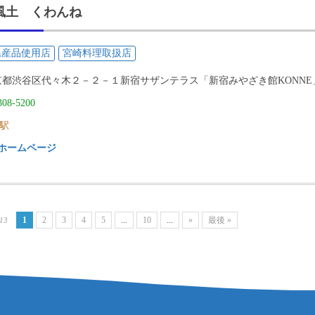
風土 くわんね
県産品使用店
宮崎料理取扱店
京都渋谷区代々木２－２－１新宿サザンテラス「新宿みやざき館KONNE
308-5200
駅
ホームページ
1
2
3
4
5
...
10
...
»
最後 »
 13