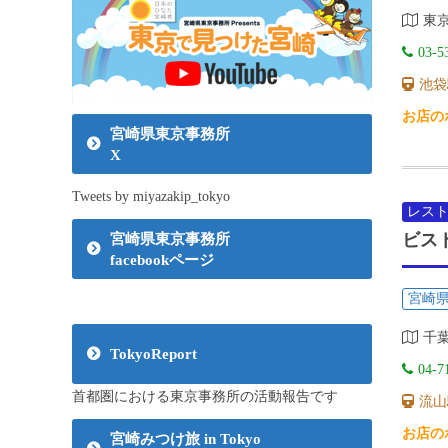
東京
03-5
池袋
お店の
宮崎県東京事務所
X
Tweets by miyazakip_tokyo
レス
ビス
宮崎県東京事務所
facebookページ
宮崎
千葉
TokyoReport
04-7
首都圏における東京事務所の活動報告です
流山
お店の
宮崎みつけ旅 in Tokyo