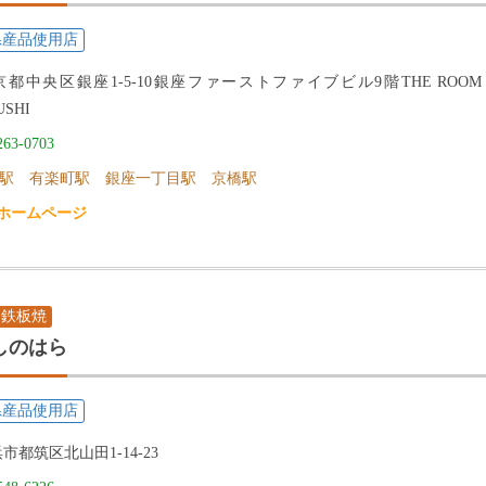
県産品使用店
都中央区銀座1-5-10銀座ファーストファイブビル9階THE ROOM G
USHI
263-0703
駅 有楽町駅 銀座一丁目駅 京橋駅
ホームページ
・鉄板焼
しのはら
県産品使用店
市都筑区北山田1-14-23