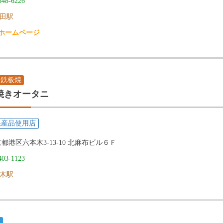
548-6226
田駅
ホームページ
・鉄板焼
焼きオータニ
県産品使用店
都港区六本木3-13-10 北麻布ビル６Ｆ
403-1123
木駅
他