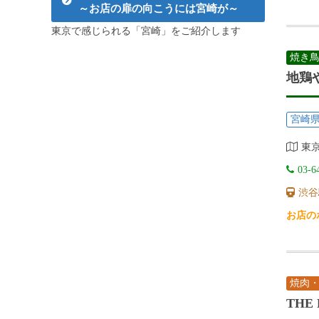
～お店の扉の向こうには宮崎が～
東京で感じられる「宮崎」をご紹介します
焼き
地鶏
宮崎
東京
03-6
渋谷
お店の
焼肉
THE