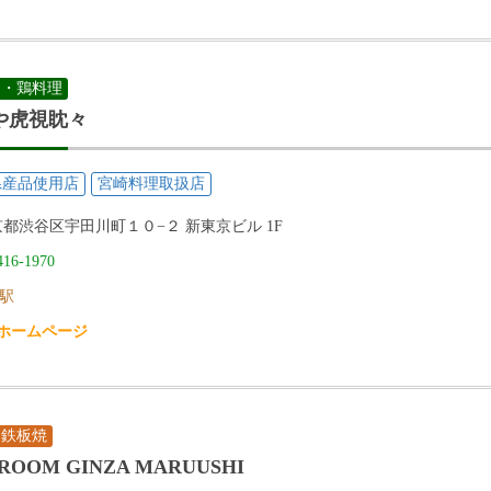
鳥・鶏料理
や虎視眈々
県産品使用店
宮崎料理取扱店
都渋谷区宇田川町１０−２ 新東京ビル 1F
416-1970
駅
ホームページ
・鉄板焼
 ROOM GINZA MARUUSHI