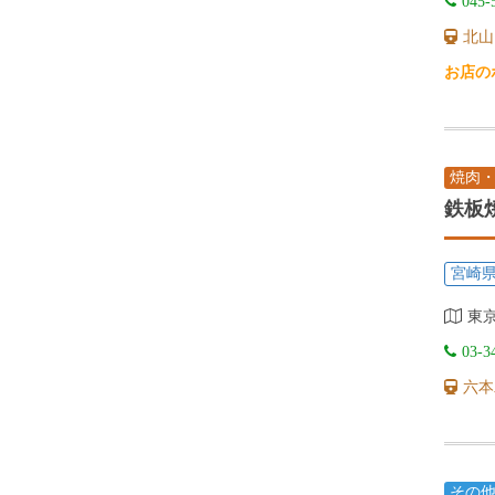
045-
北山
お店の
焼肉
鉄板
宮崎
東京
03-3
六本
その