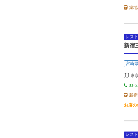
築地
レス
新宿
宮崎
東京
03-6
新宿
お店の
レス