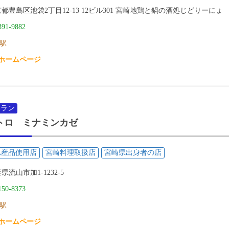
都豊島区池袋2丁目12-13 12ビル301 宮崎地鶏と鍋の酒処じどりーにょ
391-9882
駅
ホームページ
トラン
トロ ミナミンカゼ
県産品使用店
宮崎料理取扱店
宮崎県出身者の店
県流山市加1-1232-5
150-8373
駅
ホームページ