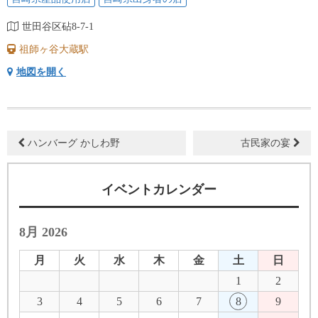
世田谷区砧8-7-1
祖師ヶ谷大蔵駅
地図を開く
ハンバーグ かしわ野
古民家の宴
イベントカレンダー
8月 2026
月
火
水
木
金
土
日
1
2
3
4
5
6
7
8
9