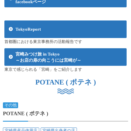
facebookページ
TokyoReport
首都圏における東京事務所の活動報告です
宮崎みつけ旅 in Tokyo
～お店の扉の向こうには宮崎が～
東京で感じられる「宮崎」をご紹介します
POTANE ( ポテネ )
その他
POTANE ( ポテネ )
宮崎県産品使用店
宮崎県出身者の店