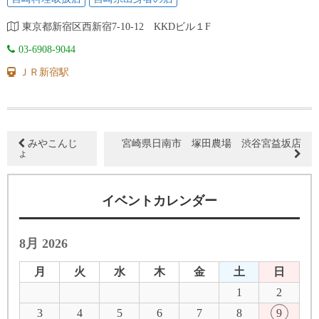
東京都新宿区西新宿7-10-12 KKDビル１F
03-6908-9044
ＪＲ新宿駅
みやこんじ
宮崎県日南市 塚田農場 渋谷宮益坂店
ょ
イベントカレンダー
8月 2026
月
火
水
木
金
土
日
1
2
3
4
5
6
7
8
9